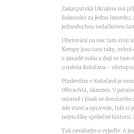
Zakarpatská Ukrajina má příj
Rakousku za jednu lanovku, za
jednoduchou sedačkovou lan
Ubytování na noc tam stojí 10
Kempy jsou tam taky, velmi č
v zásadě málo a dají se tam 
u města Koločava - výstup na
Především v Koločavě je mn
Olbrachta, skanzen. V penzio
ostatně i jinak se domluvíte 
zde staví a opravuje, lidé si
nejen díky společné historii
Tak neváhejte a vyjeďte. A j