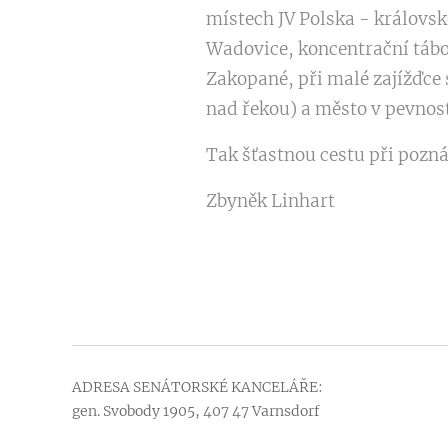
místech JV Polska - královs
Wadovice, koncentrační tábo
Zakopané, při malé zajížďce 
nad řekou) a město v pevnos
Tak šťastnou cestu při pozná
Zbyněk Linhart
ADRESA SENÁTORSKÉ KANCELÁŘE:
gen. Svobody 1905, 407 47 Varnsdorf