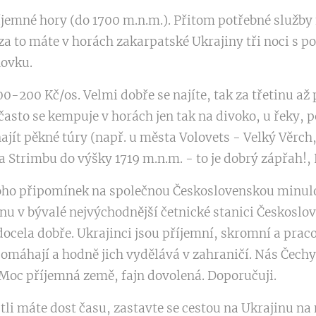
emné hory (do 1700 m.n.m.). Přitom potřebné služby fu
 to máte v horách zakarpatské Ukrajiny tři noci s pol
ovku.
0-200 Kč/os. Velmi dobře se najíte, tak za třetinu až 
asto se kempuje v horách jen tak na divoko, u řeky, p
najít pěkné túry (např. u města Volovets - Velký Věrc
 Strimbu do výšky 1719 m.n.m. - to je dobrý zápřah!, 
oho připomínek na společnou Československou minul
nu v bývalé nejvýchodnější četnické stanici Českoslo
docela dobře. Ukrajinci jsou příjemní, skromní a praco
 pomáhají a hodně jich vydělává v zahraničí. Nás Čechy
. Moc příjemná země, fajn dovolená. Doporučuji.
estli máte dost času, zastavte se cestou na Ukrajinu n