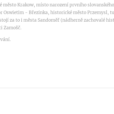
ké město Krakow, místo narození prvního slovanského 
r Oswietim - Březinka, historické město Przemysl, tu
stojí za to i města Sandoměř (nádherně zachovalé his
ti Zamošč.
vání.