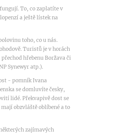
ngují. To, co zaplatíte v
openzí a ještě lístek na
polovinu toho, co u nás.
ohodově. Turistů je v horách
h, přechod hřebenu Boržava či
NP Synewyr atp.).
ost - pomník Ivana
venska se domluvíte česky,
vití lidé. Překvapivě dost se
 mají obzvláště oblíbené a to
a některých zajímavých