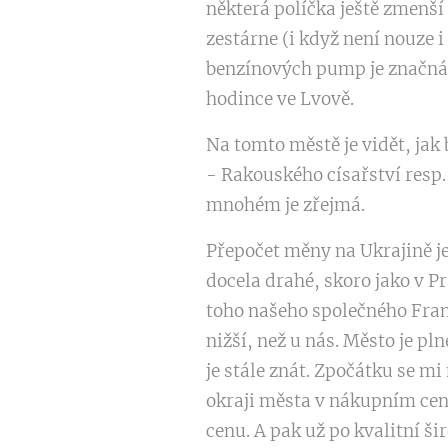
některá políčka ještě zmenší
zestárne (i když není nouze i
benzínových pump je značná, 
hodince ve Lvově.
Na tomto městě je vidět, jak
- Rakouského císařství resp
mnohém je zřejmá.
Přepočet měny na Ukrajině je 
docela drahé, skoro jako v Pr
toho našeho společného Frant
nižší, než u nás. Město je pl
je stále znát. Zpočátku se m
okraji města v nákupním cen
cenu. A pak už po kvalitní ši