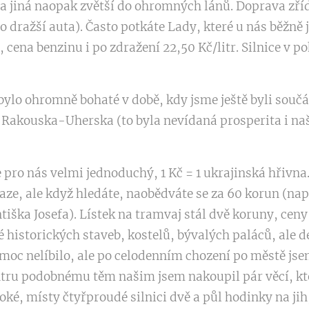
 a jiná naopak zvětší do ohromných lánů. Doprava zří
 o dražší auta). Často potkáte Lady, které u nás běžně 
cena benzinu i po zdražení 22,50 Kč/litr. Silnice v po
 bylo ohromně bohaté v době, kdy jsme ještě byli souč
. Rakouska-Uherska (to byla nevídaná prosperita i na
pro nás velmi jednoduchý, 1 Kč = 1 ukrajinská hřivna. 
aze, ale když hledáte, naobědváte se za 60 korun (např
iška Josefa). Lístek na tramvaj stál dvě koruny, ceny
né historických staveb, kostelů, bývalých paláců, ale 
i moc nelíbilo, ale po celodenním chození po městě jse
tru podobnému těm našim jsem nakoupil pár věcí, kte
roké, místy čtyřproudé silnici dvě a půl hodinky na jih