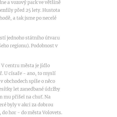
dne a vozový park ve většině
jezdily před 25 lety. Hustota
hodě, a tak jsme po necelé
ástí jednoho státního útvaru
šeho regionu). Podobnost v
V centru města je jídlo
. U císaře - ano, to myslí
 v obchodech spíše o něco
desítky let zanedbané údržby
m mu přišel na chuť. Na
ré byly v akci za dobrou
, do hor - do města Volovets.