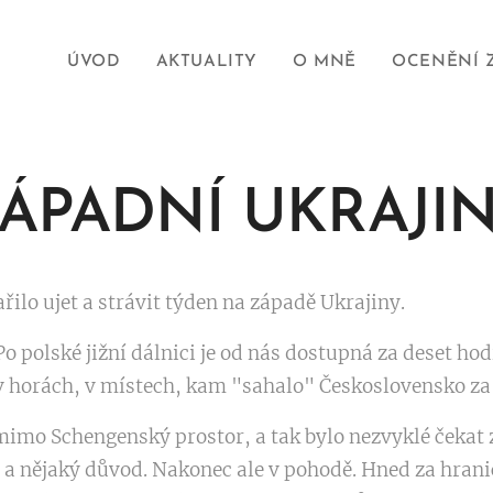
ÚVOD
AKTUALITY
O MNĚ
OCENĚNÍ 
ÁPADNÍ UKRAJI
ilo ujet a strávit týden na západě Ukrajiny.
Po polské jižní dálnici je od nás dostupná za deset hod
 v horách, v místech, kam "sahalo" Československo za
mimo Schengenský prostor, a tak bylo nezvyklé čekat 
 a nějaký důvod. Nakonec ale v pohodě. Hned za hranic