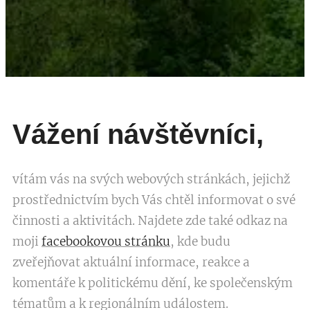
Vážení návštěvníci,
vítám vás na svých webových stránkách, jejichž
prostřednictvím bych Vás chtěl informovat o své
činnosti a aktivitách. Najdete zde také odkaz na
moji
facebookovou stránku
, kde budu
zveřejňovat aktuální informace, reakce a
komentáře k politickému dění, ke společenským
tématům a k regionálním událostem.