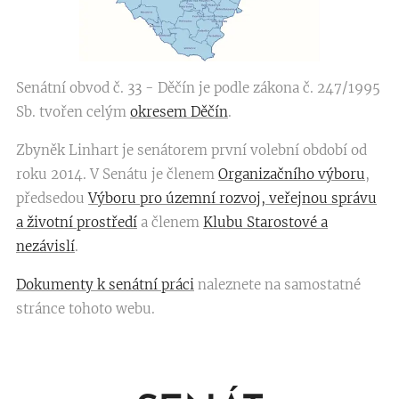
Senátní obvod č. 33 - Děčín je podle zákona č. 247/1995
Sb. tvořen celým
okresem Děčín
.
Zbyněk Linhart je senátorem první volební období od
roku 2014. V Senátu je členem
Organizačního výboru
,
předsedou
Výboru pro územní rozvoj, veřejnou správu
a životní prostředí
a členem
Klubu Starostové a
nezávislí
.
Dokumenty k senátní práci
naleznete na samostatné
stránce tohoto webu.