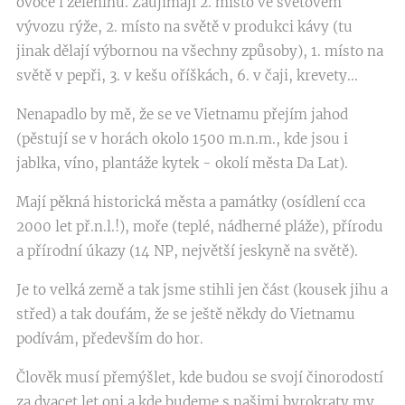
ovoce i zeleninu. Zaujímají 2. místo ve světovém
vývozu rýže, 2. místo na světě v produkci kávy (tu
jinak dělají výbornou na všechny způsoby), 1. místo na
světě v pepři, 3. v kešu oříškách, 6. v čaji, krevety...
Nenapadlo by mě, že se ve Vietnamu přejím jahod
(pěstují se v horách okolo 1500 m.n.m., kde jsou i
jablka, víno, plantáže kytek - okolí města Da Lat).
Mají pěkná historická města a památky (osídlení cca
2000 let př.n.l.!), moře (teplé, nádherné pláže), přírodu
a přírodní úkazy (14 NP, největší jeskyně na světě).
Je to velká země a tak jsme stihli jen část (kousek jihu a
střed) a tak doufám, že se ještě někdy do Vietnamu
podívám, především do hor.
Člověk musí přemýšlet, kde budou se svojí činorodostí
za dvacet let oni a kde budeme s našimi byrokraty my.