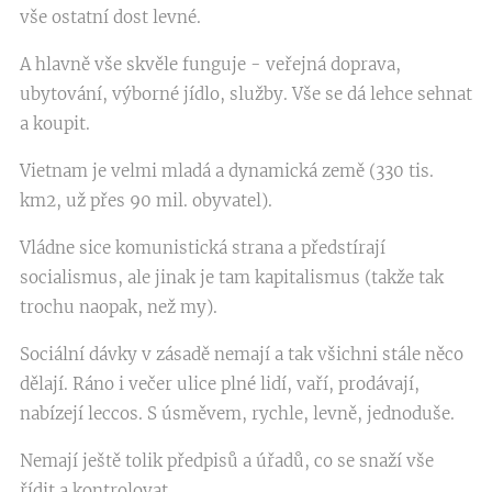
vše ostatní dost levné.
A hlavně vše skvěle funguje - veřejná doprava,
ubytování, výborné jídlo, služby. Vše se dá lehce sehnat
a koupit.
Vietnam je velmi mladá a dynamická země (330 tis.
km2, už přes 90 mil. obyvatel).
Vládne sice komunistická strana a předstírají
socialismus, ale jinak je tam kapitalismus (takže tak
trochu naopak, než my).
Sociální dávky v zásadě nemají a tak všichni stále něco
dělají. Ráno i večer ulice plné lidí, vaří, prodávají,
nabízejí leccos. S úsměvem, rychle, levně, jednoduše.
Nemají ještě tolik předpisů a úřadů, co se snaží vše
řídit a kontrolovat.