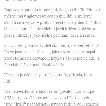
Doprava je opravdu intenzivní, Saigon (Ho Chi Minovo
město) má v aglomeraci cca 10 mil. lidí, 4 miliony
skútrů se mezi auty prohání městem celý den. Zdánlivý
chaos v dopravě, kdy všichni jezdí křížem krážem se
později ukazuje jako účelné počínání, dávající smysl.
Za dva týdny jsme neviděli škrábnutí, neuvěřitelné. (V
Praze jsem si pak připadal, jak na vesnici a nechápal,
proč stojíme na červenou, když už dávno nic nejede...).
A podobná živelnost působí všude.
Vietnam je nádherný - města, moře, příroda, hory,
lidé...!
Vše neuvěřitelně jednoduše fungovalo: např. koupě
SIM karty na 3G internet jen za 250 Kč a dva týdny
jsme "lítali" na internetu, navíc všude je WiFi zdarma