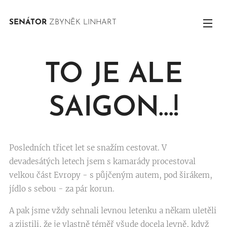
SENÁTOR
ZBYNĚK LINHART
TO JE ALE
SAIGON…!
Posledních třicet let se snažím cestovat. V
devadesátých letech jsem s kamarády procestoval
velkou část Evropy - s půjčeným autem, pod širákem,
jídlo s sebou - za pár korun.
A pak jsme vždy sehnali levnou letenku a někam uletěli
a zjistili, že je vlastně téměř všude docela levně, když