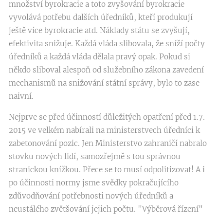
množství byrokracie a toto zvyšování byrokracie
vyvolává potřebu dalších úředníků, kteří produkují
ještě více byrokracie atd. Náklady státu se zvyšují,
efektivita snižuje. Každá vláda slibovala, že sníží počty
úředníků a každá vláda dělala pravý opak. Pokud si
někdo sliboval alespoň od služebního zákona zavedení
mechanismů na snižování státní správy, bylo to zase
naivní.
Nejprve se před účinností důležitých opatření před 1.7.
2015 ve velkém nabírali na ministerstvech úředníci k
zabetonování pozic. Jen Ministerstvo zahraničí nabralo
stovku nových lidí, samozřejmě s tou správnou
stranickou knížkou. Přece se to musí odpolitizovat! A i
po účinnosti normy jsme svědky pokračujícího
zdůvodňování potřebnosti nových úředníků a
neustálého zvětšování jejich počtu. "Výběrová řízení"