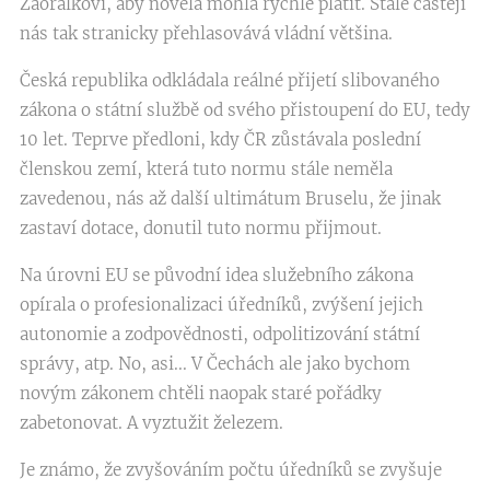
Zaorálkovi, aby novela mohla rychle platit. Stále častěji
nás tak stranicky přehlasovává vládní většina.
Česká republika odkládala reálné přijetí slibovaného
zákona o státní službě od svého přistoupení do EU, tedy
10 let. Teprve předloni, kdy ČR zůstávala poslední
členskou zemí, která tuto normu stále neměla
zavedenou, nás až další ultimátum Bruselu, že jinak
zastaví dotace, donutil tuto normu přijmout.
Na úrovni EU se původní idea služebního zákona
opírala o profesionalizaci úředníků, zvýšení jejich
autonomie a zodpovědnosti, odpolitizování státní
správy, atp. No, asi... V Čechách ale jako bychom
novým zákonem chtěli naopak staré pořádky
zabetonovat. A vyztužit železem.
Je známo, že zvyšováním počtu úředníků se zvyšuje