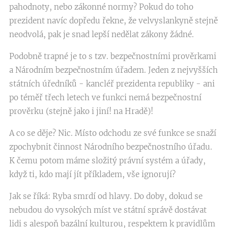
pahodnoty, nebo zákonné normy? Pokud do toho
prezident navíc dopředu řekne, že velvyslankyně stejně
neodvolá, pak je snad lepší nedělat zákony žádné.
Podobně trapné je to s tzv. bezpečnostními prověrkami
a Národním bezpečnostním úřadem. Jeden z nejvyšších
státních úředníků - kancléř prezidenta republiky - ani
po téměř třech letech ve funkci nemá bezpečnostní
prověrku (stejně jako i jiní! na Hradě)!
A co se děje? Nic. Místo odchodu ze své funkce se snaží
zpochybnit činnost Národního bezpečnostního úřadu.
K čemu potom máme složitý právní systém a úřady,
když ti, kdo mají jít příkladem, vše ignorují?
Jak se říká: Ryba smrdí od hlavy. Do doby, dokud se
nebudou do vysokých míst ve státní správě dostávat
lidi s alespoň bazální kulturou, respektem k pravidlům