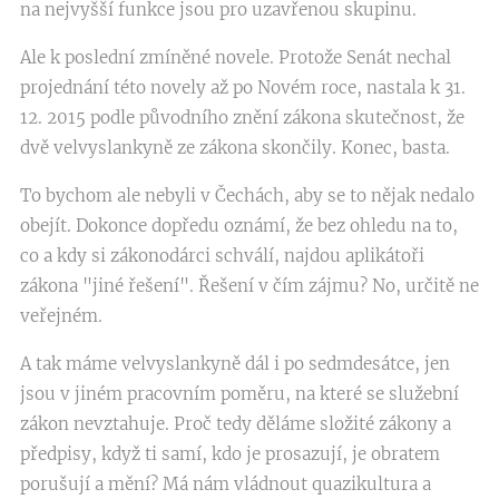
na nejvyšší funkce jsou pro uzavřenou skupinu.
Ale k poslední zmíněné novele. Protože Senát nechal
projednání této novely až po Novém roce, nastala k 31.
12. 2015 podle původního znění zákona skutečnost, že
dvě velvyslankyně ze zákona skončily. Konec, basta.
To bychom ale nebyli v Čechách, aby se to nějak nedalo
obejít. Dokonce dopředu oznámí, že bez ohledu na to,
co a kdy si zákonodárci schválí, najdou aplikátoři
zákona "jiné řešení". Řešení v čím zájmu? No, určitě ne
veřejném.
A tak máme velvyslankyně dál i po sedmdesátce, jen
jsou v jiném pracovním poměru, na které se služební
zákon nevztahuje. Proč tedy děláme složité zákony a
předpisy, když ti samí, kdo je prosazují, je obratem
porušují a mění? Má nám vládnout quazikultura a