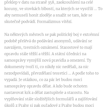
překlep v datu na straně 358, zaokrouhlení na celé
koruny, ve stovkách blbostí, na kterých se vystřílí ... To
aby nemuseli honit zloděje a snažit se tam, kde se
skutečně podvádí. Formalizmus vítězí.
Na některých městech se pak politický boj v extrémní
podobě přelévá do podávání anonymů, udávání se
navzájem, trestních oznámení. Starostové to mají
opravdu stále těžší a těžší. A státní úředníci na
samosprávy vymýšlí nová pravidla a omezení. Ty
dokumenty tvoří ti, co nikdy nic nedělali, za nic
nezodpovídali, převzdělaní teoretici ... A podle toho to
vypadá. Je otázkou, co za pár let budou moci
samosprávy opravdu dělat. A kdo bude ochoten
nastavovat krk a dělat zastupitele a starostu. Na
vyplňování stále složitějších formulářů a zajišťování
úkolů z Prahy si pak ouřadové z Prahy budou moci