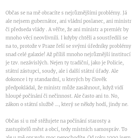
Občas se na mě obracíte s nejrůznějšími problémy. Já
ale nejsem gubernátor, ani vládní poslanec, ani ministr
či předseda vlády . A věřte, že ani ministr a premiér by
mnoho věcí neovlivnili. I kdyby chtěli a soustředili se
na to, protože v Praze řeší se svými úředníky problémy
snad celé galaxie! Až příliš mnoho nejrůznější institucí
je tzv. nezávislých. Nejen ty tradiční, jako je Policie,
státní zástupci, soudy, ale i další státní úřady. Ale
dokonce i ty standardní, u kterých by člověk
předpokládal, že ministr může zasáhnout, když vidí
hloupé počínání či nečinnost. Ale často ani to. No,
zákon o státní službě ..., který se někdy hodí, jindy ne.
Občas si u mě stěžujete na počínání starosty a
zastupitelů měst a obcí, tedy místních samospráv. To
ale u mě opravdu moc nepochodíte. Od roku 1990 jsem