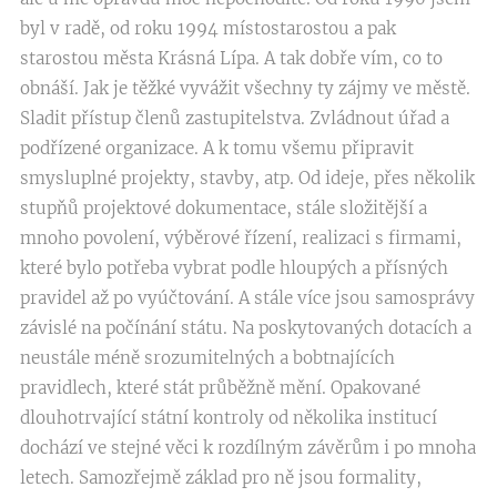
byl v radě, od roku 1994 místostarostou a pak
starostou města Krásná Lípa. A tak dobře vím, co to
obnáší. Jak je těžké vyvážit všechny ty zájmy ve městě.
Sladit přístup členů zastupitelstva. Zvládnout úřad a
podřízené organizace. A k tomu všemu připravit
smysluplné projekty, stavby, atp. Od ideje, přes několik
stupňů projektové dokumentace, stále složitější a
mnoho povolení, výběrové řízení, realizaci s firmami,
které bylo potřeba vybrat podle hloupých a přísných
pravidel až po vyúčtování. A stále více jsou samosprávy
závislé na počínání státu. Na poskytovaných dotacích a
neustále méně srozumitelných a bobtnajících
pravidlech, které stát průběžně mění. Opakované
dlouhotrvající státní kontroly od několika institucí
dochází ve stejné věci k rozdílným závěrům i po mnoha
letech. Samozřejmě základ pro ně jsou formality,