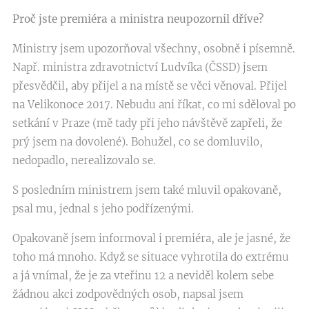
Proč jste premiéra a ministra neupozornil dříve?
Ministry jsem upozorňoval všechny, osobně i písemně.
Např. ministra zdravotnictví Ludvíka (ČSSD) jsem
přesvědčil, aby přijel a na místě se věci věnoval. Přijel
na Velikonoce 2017. Nebudu ani říkat, co mi sděloval po
setkání v Praze (mě tady při jeho návštěvě zapřeli, že
prý jsem na dovolené). Bohužel, co se domluvilo,
nedopadlo, nerealizovalo se.
S posledním ministrem jsem také mluvil opakovaně,
psal mu, jednal s jeho podřízenými.
Opakovaně jsem informoval i premiéra, ale je jasné, že
toho má mnoho. Když se situace vyhrotila do extrému
a já vnímal, že je za vteřinu 12 a neviděl kolem sebe
žádnou akci zodpovědných osob, napsal jsem