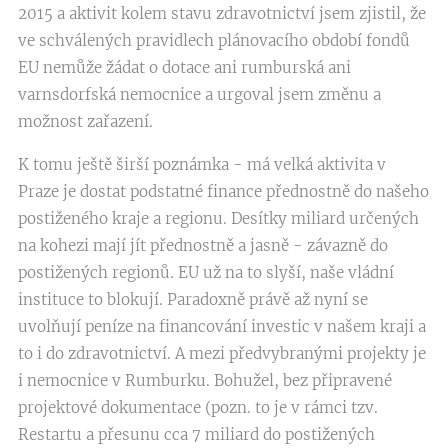
2015 a aktivit kolem stavu zdravotnictví jsem zjistil, že
ve schválených pravidlech plánovacího období fondů
EU nemůže žádat o dotace ani rumburská ani
varnsdorfská nemocnice a urgoval jsem změnu a
možnost zařazení.
K tomu ještě širší poznámka - má velká aktivita v
Praze je dostat podstatné finance přednostně do našeho
postiženého kraje a regionu. Desítky miliard určených
na kohezi mají jít přednostně a jasně - závazně do
postižených regionů. EU už na to slyší, naše vládní
instituce to blokují. Paradoxně právě až nyní se
uvolňují peníze na financování investic v našem kraji a
to i do zdravotnictví. A mezi předvybranými projekty je
i nemocnice v Rumburku. Bohužel, bez připravené
projektové dokumentace (pozn. to je v rámci tzv.
Restartu a přesunu cca 7 miliard do postižených