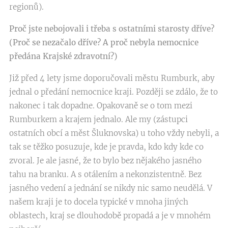
regionů).
Proč jste nebojovali i třeba s ostatními starosty dříve?
(Proč se nezačalo dříve? A proč nebyla nemocnice
předána Krajské zdravotní?)
Již před 4 lety jsme doporučovali městu Rumburk, aby
jednal o předání nemocnice kraji. Později se zdálo, že to
nakonec i tak dopadne. Opakovaně se o tom mezi
Rumburkem a krajem jednalo. Ale my (zástupci
ostatních obcí a měst Šluknovska) u toho vždy nebyli, a
tak se těžko posuzuje, kde je pravda, kdo kdy kde co
zvoral. Je ale jasné, že to bylo bez nějakého jasného
tahu na branku. A s otálením a nekonzistentně. Bez
jasného vedení a jednání se nikdy nic samo neudělá. V
našem kraji je to docela typické v mnoha jiných
oblastech, kraj se dlouhodobě propadá a je v mnohém