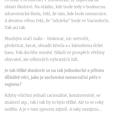
oblast školství. Na otázku, kde bude tedy v budoucnu
zdravotnická škola, řekl, že tam, kde bude nemocnice.
A desátou větou řekl, že "zdrávka" bude ve Varnsdorfu.
Tak asi tak.
Mnohým stačí málo - blokovat, nic netvořit,
předstírat, kecat, obsadit křesla a s kámošema držet
basu. Pak docílíte mnohé. Nikoli ve prospěch většiny
obyvatel, ale některých vybraných lidí.
Je tak těžké domluvit se na tak jednoduché a přitom
důležité věci, jako je zachování nemocniční péče v
regionu?
Kdyby všichni jednali racionálně, konzistentně, se
znalostí atp., tak i tak by to bylo těžké. Ale to se roky
nedělo. A je v tom spousty zájmů. A taky nezájmu...