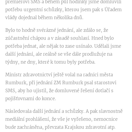
premiérovi SMS a během půl hodinky jsme domluvili
potřebu urgentní schůzky, kterou jsem pak s Úřadem
vlády dojednal během několika dnů.
Bylo to hodně svérázné jednání, ale zdálo se, že
zúčastnění chápou a v zásadě souhlasí. Hned bylo
potřeba jednat, ale nějak to zase usínalo. Udělali jsme
další jednání, ale reálně se vše dále prodlužuje na
týdny, ne dny, které k tomu byly potřeba.
Ministr zdravotnictví ještě volal na radnici města
Rumburk, při jednání ZM Rumburk psal starostovi
SMS, aby ho ujistil, že domluvené řešení dotlačí s
pojišťovnami do konce.
Následovala další jednání a schůzky. A pak slavnostně
mediální prohlášení, že vše je vyřešeno, nemocnice
bude zachráněna, převzata Krajskou zdravotní atp.