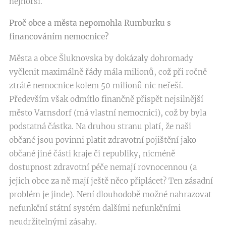
nejhorší.
Proč obce a města nepomohla Rumburku s
financováním nemocnice?
Města a obce Šluknovska by dokázaly dohromady
vyčlenit maximálně řády mála milionů, což při ročně
ztrátě nemocnice kolem 50 milionů nic neřeší.
Především však odmítlo finančně přispět nejsilnější
město Varnsdorf (má vlastní nemocnici), což by byla
podstatná částka. Na druhou stranu platí, že naši
občané jsou povinni platit zdravotní pojištění jako
občané jiné části kraje či republiky, nicméně
dostupnost zdravotní péče nemají rovnocennou (a
jejich obce za ně mají ještě něco připlácet? Ten zásadní
problém je jinde). Není dlouhodobě možné nahrazovat
nefunkční státní systém dalšími nefunkčními
neudržitelnými zásahy.