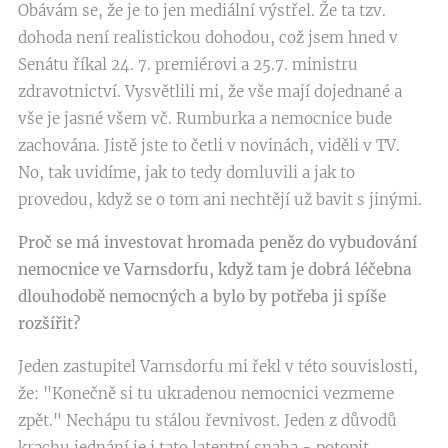
Obávám se, že je to jen mediální výstřel. Že ta tzv.
dohoda není realistickou dohodou, což jsem hned v
Senátu říkal 24. 7. premiérovi a 25.7. ministru
zdravotnictví. Vysvětlili mi, že vše mají dojednané a
vše je jasné všem vč. Rumburka a nemocnice bude
zachována. Jistě jste to četli v novinách, viděli v TV.
No, tak uvidíme, jak to tedy domluvili a jak to
provedou, když se o tom ani nechtějí už bavit s jinými.
Proč se má investovat hromada peněz do vybudování
nemocnice ve Varnsdorfu, když tam je dobrá léčebna
dlouhodobě nemocných a bylo by potřeba ji spíše
rozšířit?
Jeden zastupitel Varnsdorfu mi řekl v této souvislosti,
že: "Konečně si tu ukradenou nemocnici vezmeme
zpět." Nechápu tu stálou řevnivost. Jeden z důvodů
krachu jednání je i tato latentní snaha - potopit