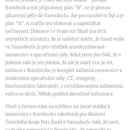
Rumburk a mít připravený plán "B", to je přesun
zdravotní péče do Varnsdorfu. Ale pro mnohé to byl a je
plán "A". A stačilo jen blokovat a napomáhat
nečinnosti. Dokonce i v Praze mi říkali (na těch
nejvyšších místech), že je naštěstí dobře, že hned vedle
ve Varnsdorfu je pro výběžek zmodernizovaná
nemocnice s operačními sály. Když jsem jim řekl, že v
jednom sále je jen jídelna, že sál je starý cca 30 let,
zatímco v Rumburku je komplet zařízená nemocnice s
moderními operačními sály, CT, rentgeny,
biochemickou laboratoří, s certifikovanými zařízeními,
velice se divili. Někdo podává zkreslené informace.
Vloni v červnu nám na schůzce na jasné otázky k
nemocnici v Rumburku náměstek pro školství
Ústeckého kraje Petr Šmíd z Varnsdorfu řekl, že neví,
co bude s nemocnicí v Rumburku, že odpovídá za