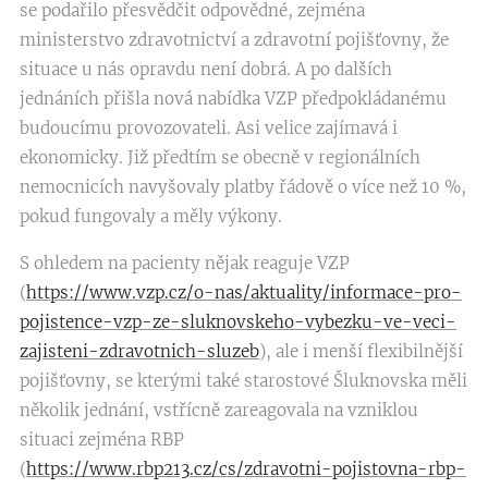
se podařilo přesvědčit odpovědné, zejména
ministerstvo zdravotnictví a zdravotní pojišťovny, že
situace u nás opravdu není dobrá. A po dalších
jednáních přišla nová nabídka VZP předpokládanému
budoucímu provozovateli. Asi velice zajímavá i
ekonomicky. Již předtím se obecně v regionálních
nemocnicích navyšovaly platby řádově o více než 10 %,
pokud fungovaly a měly výkony.
S ohledem na pacienty nějak reaguje VZP
(
https://www.vzp.cz/o-nas/aktuality/informace-pro-
pojistence-vzp-ze-sluknovskeho-vybezku-ve-veci-
zajisteni-zdravotnich-sluzeb
), ale i menší flexibilnější
pojišťovny, se kterými také starostové Šluknovska měli
několik jednání, vstřícně zareagovala na vzniklou
situaci zejména RBP
(
https://www.rbp213.cz/cs/zdravotni-pojistovna-rbp-