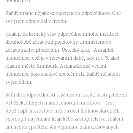
nemocnici?
Každý máme nějaké kompetence a odpovědnost. O té
své jsem odpovídal v úvodu.
Jinak je za kritický stav odpovědno mnoho institucí:
dlouhodobě zdravotní pojišťovny a ministerstvo
zdravotnictví především, Ústecký kraj... A majitel
nemocnice, což je v relevantní době, kdy 100 % akcí
vlastní město Rumburk. A manažerské vedení
nemocnice jako akciové společnosti. Každý nějakým
svým dílem.
Svůj díl zodpovědnosti také nesou krajští zastupitelé za
Výběžek, kterých máme rekordní množství - šest!
Když např. starostové měst a obcí Šluknovska chtěli
vystoupit na jednání krajského zastupitelstva, málem
ani nebyli vpuštěni. A s výjimkou zainteresovaných