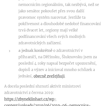
nemocnicím regionálním, tak nezbývá, než se
jako senátor pokoušet přes svou další
pravomoc systém narovnat. Jestliže ta
pokřivenost a dlouhodobé nedobré financování
trvá dvacet let, regiony mají velké
podfinancování všech svých možných
zdravotnických zařízení.
a jednak konkrétně
o zdravotnictví v
příhraničí, na Děčínsku, Šluknovsku jsem za
poslední 4 roky napsal bezpočet upozornění,
dopisů a výzev a inicioval mnoho schůzek a
jednání,
obecně zveřejňuji
.
A docela poslední shrnutí aktivit ministrovi
zdravotnictví z června 2019:
https://zbyneklinhart.cz/wp-
content/uploads/2019/06/2019-06-nemocnice-