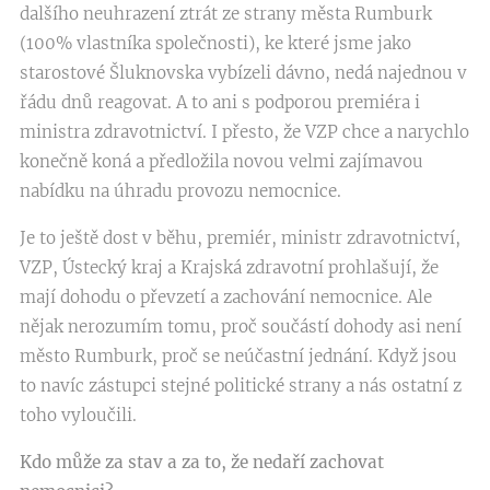
dalšího neuhrazení ztrát ze strany města Rumburk
(100% vlastníka společnosti), ke které jsme jako
starostové Šluknovska vybízeli dávno, nedá najednou v
řádu dnů reagovat. A to ani s podporou premiéra i
ministra zdravotnictví. I přesto, že VZP chce a narychlo
konečně koná a předložila novou velmi zajímavou
nabídku na úhradu provozu nemocnice.
Je to ještě dost v běhu, premiér, ministr zdravotnictví,
VZP, Ústecký kraj a Krajská zdravotní prohlašují, že
mají dohodu o převzetí a zachování nemocnice. Ale
nějak nerozumím tomu, proč součástí dohody asi není
město Rumburk, proč se neúčastní jednání. Když jsou
to navíc zástupci stejné politické strany a nás ostatní z
toho vyloučili.
Kdo může za stav a za to, že nedaří zachovat