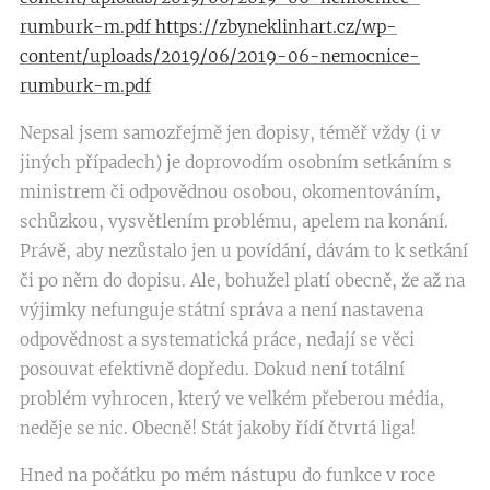
rumburk-m.pdf https://zbyneklinhart.cz/wp-
content/uploads/2019/06/2019-06-nemocnice-
rumburk-m.pdf
Nepsal jsem samozřejmě jen dopisy, téměř vždy (i v
jiných případech) je doprovodím osobním setkáním s
ministrem či odpovědnou osobou, okomentováním,
schůzkou, vysvětlením problému, apelem na konání.
Právě, aby nezůstalo jen u povídání, dávám to k setkání
či po něm do dopisu. Ale, bohužel platí obecně, že až na
výjimky nefunguje státní správa a není nastavena
odpovědnost a systematická práce, nedají se věci
posouvat efektivně dopředu. Dokud není totální
problém vyhrocen, který ve velkém přeberou média,
neděje se nic. Obecně! Stát jakoby řídí čtvrtá liga!
Hned na počátku po mém nástupu do funkce v roce