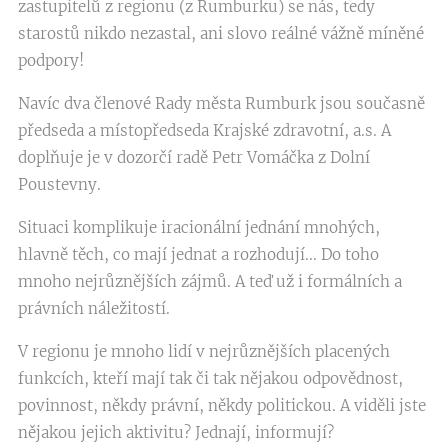
zastupitelů z regionu (z Rumburku) se nás, tedy
starostů nikdo nezastal, ani slovo reálné vážně míněné
podpory!
Navíc dva členové Rady města Rumburk jsou současně
předseda a místopředseda Krajské zdravotní, a.s. A
doplňuje je v dozorčí radě Petr Vomáčka z Dolní
Poustevny.
Situaci komplikuje iracionální jednání mnohých,
hlavně těch, co mají jednat a rozhodují... Do toho
mnoho nejrůznějších zájmů. A teď už i formálních a
právních náležitostí.
V regionu je mnoho lidí v nejrůznějších placených
funkcích, kteří mají tak či tak nějakou odpovědnost,
povinnost, někdy právní, někdy politickou. A viděli jste
nějakou jejich aktivitu? Jednají, informují?