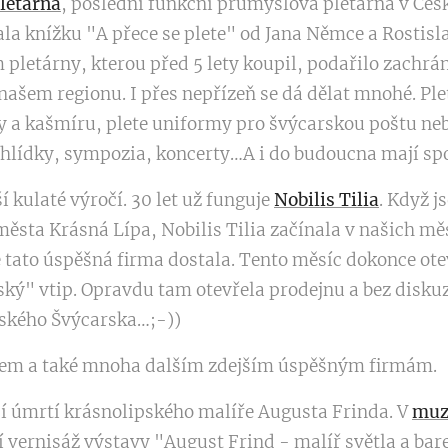
letárna
, poslední funkční průmyslová pletárna v Česku
dala knížku "A přece se plete" od Jana Němce a Rostis
 pletárny, kterou před 5 lety koupil, podařilo zachrán
našem regionu. I přes nepřízeň se dá dělat mnohé. Ple
lny a kašmíru, plete uniformy pro švýcarskou poštu n
hlídky, sympozia, koncerty…A i do budoucna mají sp
 kulaté výročí. 30 let už funguje
Nobilis Tilia
. Když j
ěsta Krásná Lípa, Nobilis Tilia začínala v našich mě
 tato úspěšná firma dostala. Tento měsíc dokonce ote
ký" vtip. Opravdu tam otevřela prodejnu a bez diskuz
eského Švýcarska…;-))
irem a také mnoha dalším zdejším úspěšným firmám.
očí úmrtí krásnolipského malíře Augusta Frinda. V
muz
í vernisáž výstavy "August Frind - malíř světla a bare