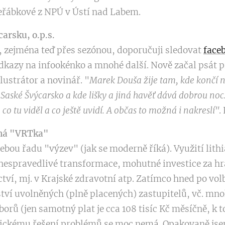
eřábkové z NPÚ v Ústí nad Labem.
arsku, o.p.s.
, zejména teď přes sezónou, doporučuji sledovat
face
odkazy na infookénko a mnohé další. Nově začal psát
lustrátor a novinář. "
Marek Douša žije tam, kde končí n
 Saské Švýcarsko a kde lišky a jiná havěť dává dobrou noc. 
o tu viděl a co ještě uvidí. A občas to možná i nakreslí"
.
aná "VRTka"
ebou řadu "výzev" (jak se moderně říká). Využití lith
 nespravedlivé transformace, mohutné investice za hr
tví, mj. v Krajské zdravotní atp. Zatímco hned po vol
ství uvolněných (plně placených) zastupitelů, vč. mn
orů (jen samotný plat je cca 108 tisíc Kč měsíčně, k
tickému řešení problémů se moc nemá. Opakovaně jse