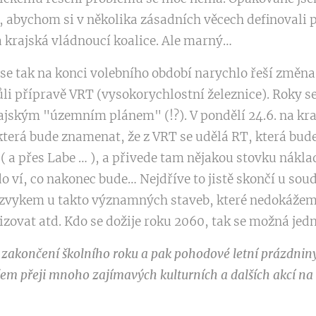
, abychom si v několika zásadních věcech definovali p
a krajská vládnoucí koalice. Ale marný…
 se tak na konci volebního období narychlo řeší změ
li přípravě VRT (vysokorychlostní železnice). Roky se
ajským "územním plánem" (!?). V pondělí 24.6. na kr
 která bude znamenat, že z VRT se udělá RT, která bude
 a přes Labe … ), a přivede tam nějakou stovku nákla
do ví, co nakonec bude… Nejdříve to jistě skončí u sou
e zvykem u takto významných staveb, které nedokážem
izovat atd. Kdo se dožije roku 2060, tak se možná jedn
 zakončení školního roku a pak pohodové letní prázdnin
em přeji mnoho zajímavých kulturních a dalších akcí na Dě