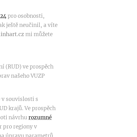
024
pro osobnosti,
k ještě neučinil, a víte
inhart.cz
mi můžete
daní (RUD) ve prospěch
úprav našeho VUZP
 v souvislosti s
UD krajů. Ve prospěch
roti návrhu
rozumné
 pro regiony v
 na úpravu parametrů