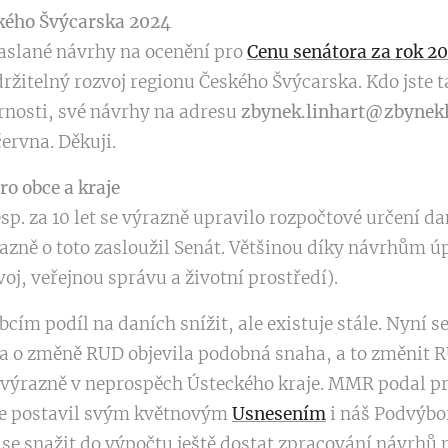
kého Švýcarska 2024
aslané návrhy na ocenění pro
Cenu senátora za rok 2
držitelný rozvoj regionu Českého Švýcarska. Kdo jste ta
nosti, své návrhy na adresu
zbynek.linhart@zbynekl
června. Děkuji.
o obce a kraje
resp. za 10 let se výrazně upravilo rozpočtové určení 
razně o toto zasloužil Senát. Většinou díky návrhům 
oj, veřejnou správu a životní prostředí).
cím podíl na daních snížit, ale existuje stále. Nyní se
 o změně RUD objevila podobná snaha, a to změnit R
ět výrazně v neprospěch Ústeckého kraje. MMR podal p
 se postavil svým květnovým
Usnesením
i náš Podvýbor
se snažit do výpočtu ještě dostat zpracování návrhů