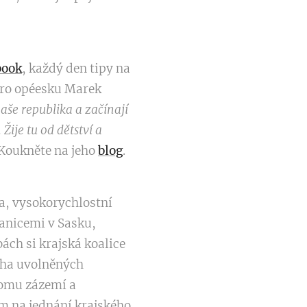
book
, každý den tipy na
 pro opéesku Marek
aše republika a začínají
Žije tu od dětství a
 Koukněte na jeho
blog
.
ia, vysokorychlostní
anicemi v Sasku,
bách si krajská koalice
oha uvolněných
 tomu zázemí a
m na jednání krajského