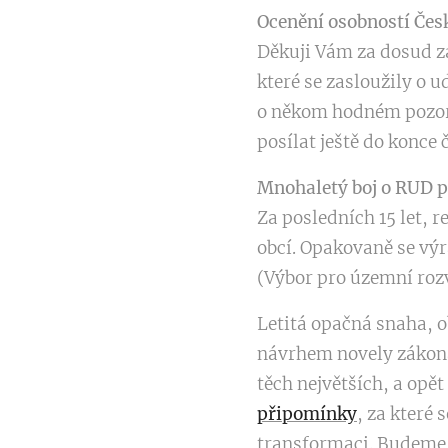
Ocenění osobností Čes
Děkuji Vám za dosud z
které se zasloužily o u
o někom hodném pozor
posílat ještě do konce 
Mnohaletý boj o RUD pr
Za posledních 15 let, 
obcí. Opakovaně se vý
(Výbor pro územní rozv
Letitá opačná snaha, ob
návrhem novely zákona
těch největších, a op
připomínky
, za které
transformaci. Budeme 