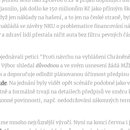
ě jednou sešli nad Zprávou o ŽP a přijali doplňující u
asnilo, jak došlo ke 150 milionům Kč jako přímým 
yž jen náklady na hašení, a to jen na české straně, by
 nakládá se závěry NKU o problematice financování ná
a zdraví lidí přestala ničit auta bez filtru pevných čá
jednávali petici "Proti návrhu na vyhlášení Chráněné
i Výbor shledal
důvodnou
a ve svém usnesení žádá MŽP
k a doporučuje odložit plánovanou účinnost předpisu
zde
. Na jednání byly vidět opět scénáře podobné jako v
tně a formálně trvají na detailech předpisů ve směru
konné povinnosti, např. nedodržování zákonných term
áme mnoho nejrůznější výročí. Nyní na konci června i