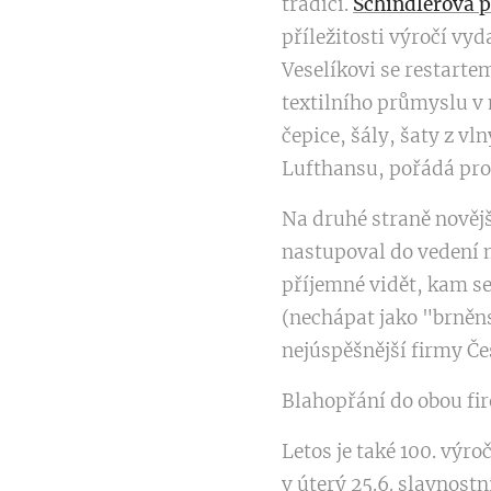
tradici.
Schindlerova p
příležitosti výročí vy
Veselíkovi se restartem
textilního průmyslu v 
čepice, šály, šaty z v
Lufthansu, pořádá pro
Na druhé straně novější
nastupoval do vedení m
příjemné vidět, kam se
(nechápat jako "brněns
nejúspěšnější firmy Č
Blahopřání do obou f
Letos je také 100. výr
v úterý 25.6. slavnostn