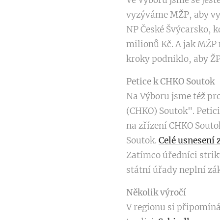
Ve Výboru jsme se ješt
vyzýváme MŽP, aby vyj
NP České Švýcarsko, kd
milionů Kč. A jak MŽP
kroky podniklo, aby ŽP 
Petice k CHKO Soutok
Na Výboru jsme též pro
(CHKO) Soutok". Petic
na zřízení CHKO Souto
Soutok.
Celé usnesení 
Zatímco úředníci strik
státní úřady neplní zá
Několik výročí
V regionu si připomín