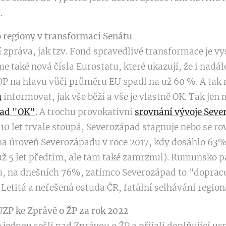
.
 regiony v transformaci Senátu
í zpráva, jak tzv. Fond spravedlivé transformace je vy
me také nová čísla Eurostatu, které ukazují, že i nadá
P na hlavu vůči průměru EU spadl na už 60 %. A tak 
u
informovat, jak vše běží a vše je vlastně OK. Tak jen
pad "OK"
. A trochu provokativní
srovnání vývoje Sev
0 let trvale stoupá, Severozápad stagnuje nebo se r
a úroveň Severozápadu v roce 2017, kdy dosáhlo 63%
už 5 let předtím, ale tam také zamrznul). Rumunsko 
u, na dnešních 76%, zatímco Severozápad to "doprac
. Letitá a neřešená ostuda ČR, fatální selhávání regioná
UZP ke Zprávě o ŽP za rok 2022