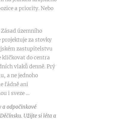
ozice a priority. Nebo
na Zásad územního
 projektuje za stovky
ajském zastupitelstvu
 kličkovat do centra
dních vlaků denně. Prý
du, a ne jednoho
e řádně ani
ou i sveze …
y a odpočinkové
čínsku. Užijte si léta a