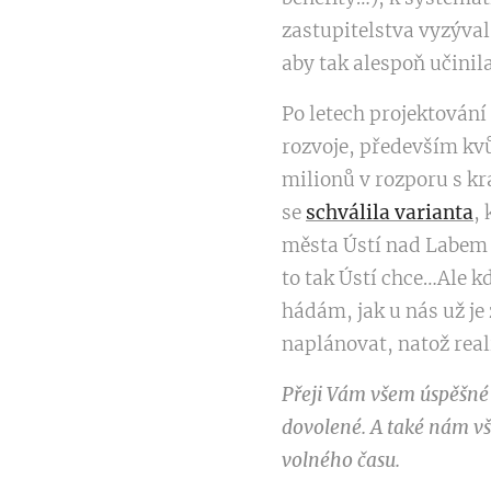
zastupitelstva vyzýval
aby tak alespoň učinil
Po letech projektování
rozvoje, především kvů
milionů v rozporu s kr
se
schválila varianta
,
města Ústí nad Labem (
to tak Ústí chce…Ale k
hádám, jak u nás už j
naplánovat, natož real
Přeji Vám všem úspěšné
dovolené. A také nám vš
volného času.