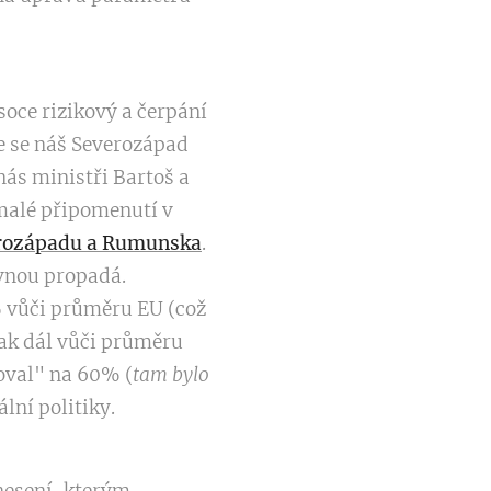
soce rizikový a čerpání
le se náš Severozápad
nás ministři Bartoš a
 malé připomenutí v
erozápadu a Rumunska
.
ovnou propadá.
 vůči průměru EU (což
pak dál vůči průměru
oval" na 60% (
tam bylo
lní politiky.