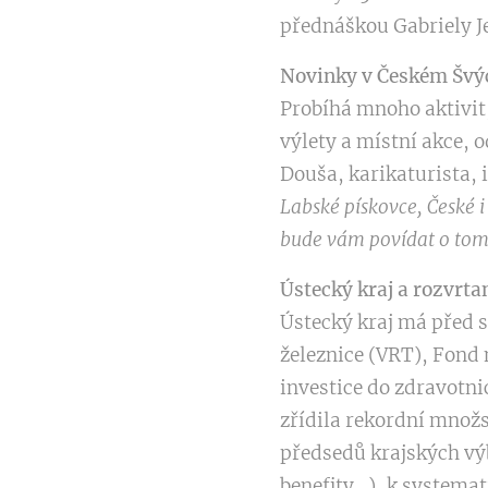
přednáškou Gabriely J
Novinky v Českém Švýc
Probíhá mnoho aktivit
výlety a místní akce, 
Douša, karikaturista, i
Labské pískovce, České i
bude vám povídat o tom c
Ústecký kraj a rozvrt
Ústecký kraj má před s
železnice (VRT), Fond
investice do zdravotnic
zřídila rekordní množ
předsedů krajských výb
benefity…), k systema