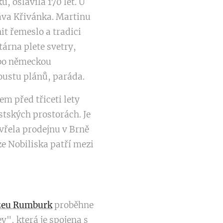
, oslavila 170 let. U
lava Křivánka. Martinu
it řemeslo a tradici
tárna plete svetry,
ebo německou
oustu plánů, paráda.
sem před třiceti lety
stských prostorách. Je
vřela prodejnu v Brně
e Nobiliska patří mezi
eu Rumburk
proběhne
v", která je spojena s