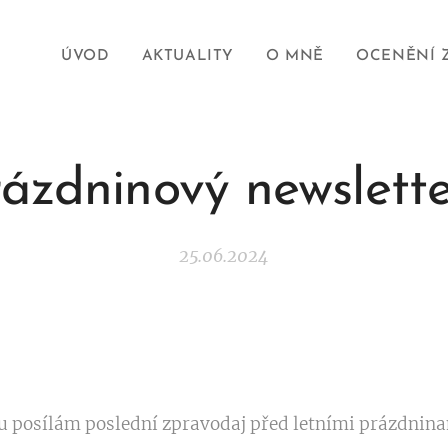
ÚVOD
AKTUALITY
O MNĚ
OCENĚNÍ 
ázdninový newslett
25.06.2024
u posílám poslední zpravodaj před letními prázdnina