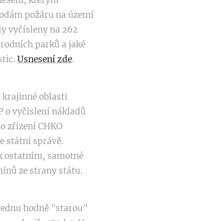
snesení, kterým
škodám požáru na území
ly vyčísleny na 262
rodních parků a jaké
stic.
Usnesení zde
.
 krajinné oblasti
 o vyčíslení nákladů
 o zřízení CHKO
e státní správě.
 k ostatním, samotné
ínů ze strany státu.
 jednu hodně "starou"