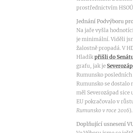
prostřednictvím HSOÚ
Jednání Podvýboru pro
Na jaře vyšla hodnotíc
je minimální. Viděli js
žalostně propadá. V HD
Hladík
přišli do Senát
grafu, jak je
Severozá
Rumunsko posledních 1
Rumunsko se dostalo n
měl Severozápad sice 
EU pokračovalo v růst
Rumunsko v roce 2016
)
Doplňující usnesení V