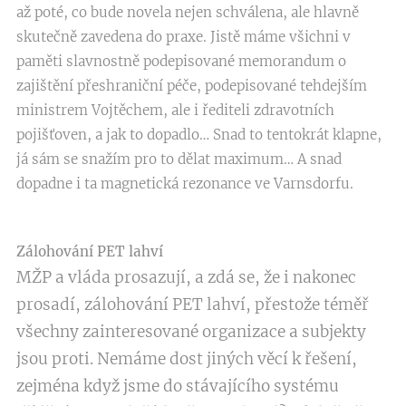
až poté, co bude novela nejen schválena, ale hlavně
skutečně zavedena do praxe. Jistě máme všichni v
paměti slavnostně podepisované memorandum o
zajištění přeshraniční péče, podepisované tehdejším
ministrem Vojtěchem, ale i řediteli zdravotních
pojišťoven, a jak to dopadlo… Snad to tentokrát klapne,
já sám se snažím pro to dělat maximum… A snad
dopadne i ta magnetická rezonance ve Varnsdorfu.
Zálohování PET lahví
MŽP a vláda prosazují, a zdá se, že i nakonec
prosadí, zálohování PET lahví, přestože téměř
všechny zainteresované organizace a subjekty
jsou proti. Nemáme dost jiných věcí k řešení,
zejména když jsme do stávajícího systému