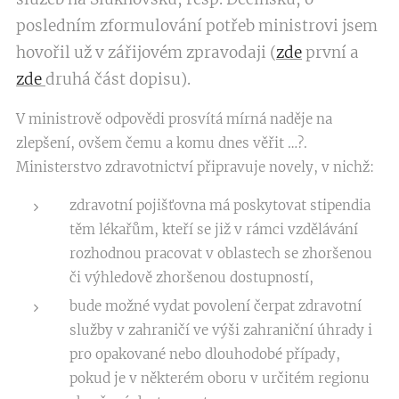
posledním zformulování potřeb ministrovi jsem
hovořil už v zářijovém zpravodaji (
zde
první a
zde
druhá část dopisu).
V ministrově odpovědi prosvítá mírná naděje na
zlepšení, ovšem čemu a komu dnes věřit …?.
Ministerstvo zdravotnictví připravuje novely, v nichž:
zdravotní pojišťovna má poskytovat stipendia
těm lékařům, kteří se již v rámci vzdělávání
rozhodnou pracovat v oblastech se zhoršenou
či výhledově zhoršenou dostupností,
bude možné vydat povolení čerpat zdravotní
služby v zahraničí ve výši zahraniční úhrady i
pro opakované nebo dlouhodobé případy,
pokud je v některém oboru v určitém regionu