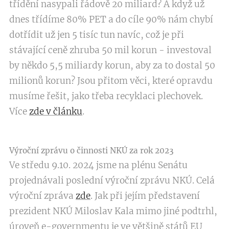
třídění nasypali řádově 20 miliard? A když už
dnes třídíme 80% PET a do cíle 90% nám chybí
dotřídit už jen 5 tisíc tun navíc, což je při
stávající ceně zhruba 50 mil korun - investoval
by někdo 5,5 miliardy korun, aby za to dostal 50
milionů korun? Jsou přitom věci, které opravdu
musíme řešit, jako třeba recyklaci plechovek.
Více
zde v článku
.
Výroční zprávu o činnosti NKÚ za rok 2023
Ve středu 9.10. 2024 jsme na plénu Senátu
projednávali poslední výroční zprávu NKÚ. Celá
výroční zpráva
zde
. Jak při jejím představení
prezident NKÚ Miloslav Kala mimo jiné podtrhl,
úroveň e-governmentu je ve většině států EU