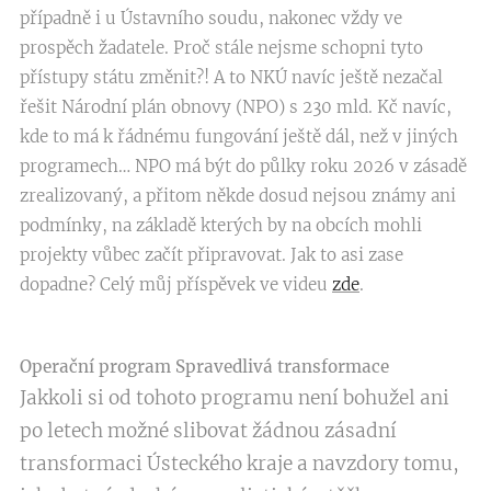
případně i u Ústavního soudu, nakonec vždy ve
prospěch žadatele. Proč stále nejsme schopni tyto
přístupy státu změnit?! A to NKÚ navíc ještě nezačal
řešit Národní plán obnovy (NPO) s 230 mld. Kč navíc,
kde to má k řádnému fungování ještě dál, než v jiných
programech… NPO má být do půlky roku 2026 v zásadě
zrealizovaný, a přitom někde dosud nejsou známy ani
podmínky, na základě kterých by na obcích mohli
projekty vůbec začít připravovat. Jak to asi zase
dopadne? Celý můj příspěvek ve videu
zde
.
Operační program Spravedlivá transformace
Jakkoli si od tohoto programu není bohužel ani
po letech možné slibovat žádnou zásadní
transformaci Ústeckého kraje a navzdory tomu,