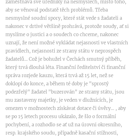
zaměstnává své úředníky na nesmyslech, místo toho,
aby se věnoval podstatě těch problémů. Třeba
nesmyslné soudní spory, které stát vede s žadateli a
nakonec v drtivé většině prohrává, protože soudy, ať si
myslíme o justici a o soudech co chceme, nakonec
uznají, že není možné vykládat nejasnosti ve vlastních
pravidlech, nejasnosti ze strany státu v neprospěch
žadatelů… Což je bohužel v Čechách smutný příběh,
který trvá dlouhá léta. Finanční ředitelství či finanční
správa rozjede kauzu, která trvá až 15 let, než se
doklopí do konce, a během té doby je "sprostý
podezřelý" žadatel "buzerován" ze strany státu, jsou
mu zastaveny majetky, je veden v dlužnících, je
omezen v možnostech získávat dotace či úvěry… , aby
se po 15 letech procesu ukázalo, že šlo o formální
pochybení, a rozhodlo se ať už na úrovni okresního,
resp. krajského soudu, případně kasační stížnosti,