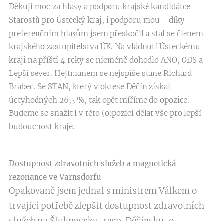
Děkuji moc za hlasy a podporu krajské kandidátce
Starostů pro Ústecký kraj, i podporu mou - díky
preferenčním hlasům jsem přeskočil a stal se členem
krajského zastupitelstva ÚK. Na vládnutí Ústeckému
kraji na příští 4 roky se nicméně dohodlo ANO, ODS a
Lepší sever. Hejtmanem se nejspíše stane Richard
Brabec. Se STAN, který v okrese Děčín získal
úctyhodných 26,3 %, tak opět míříme do opozice.
Budeme se snažit i v této (o)pozici dělat vše pro lepší
budoucnost kraje.
Dostupnost zdravotních služeb a magnetická
rezonance ve Varnsdorfu
Opakovaně jsem jednal s ministrem Válkem o
trvající potřebě zlepšit dostupnost zdravotních
služeb na Šluknovsku, resp. Děčínsku, o