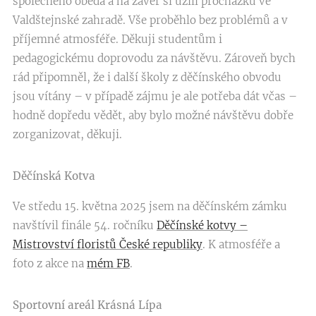
společného oběda a na závěr si užili procházku ve
Valdštejnské zahradě. Vše proběhlo bez problémů a v
příjemné atmosféře. Děkuji studentům i
pedagogickému doprovodu za návštěvu. Zároveň bych
rád připomněl, že i další školy z děčínského obvodu
jsou vítány – v případě zájmu je ale potřeba dát včas –
hodně dopředu vědět, aby bylo možné návštěvu dobře
zorganizovat, děkuji.
Děčínská Kotva
Ve středu 15. května 2025 jsem na děčínském zámku
navštívil finále 54. ročníku
Děčínské kotvy –
Mistrovství floristů České republiky
. K atmosféře a
foto z akce na
mém FB
.
Sportovní areál Krásná Lípa