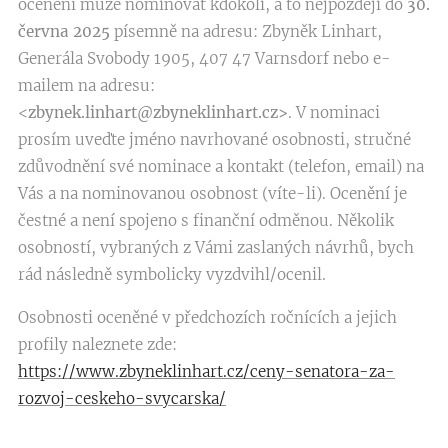
ocenění může nominovat kdokoli, a to nejpozději do
30.
června 2025
písemně na adresu: Zbyněk Linhart,
Generála Svobody 1905, 407 47 Varnsdorf nebo e-
mailem na adresu:
<
zbynek.linhart@zbyneklinhart.cz>
. V nominaci
prosím uveďte jméno navrhované osobnosti, stručné
zdůvodnění své nominace a kontakt (telefon, email) na
Vás a na nominovanou osobnost (víte-li). Ocenění je
čestné a není spojeno s finanční odměnou. Několik
osobností, vybraných z Vámi zaslaných návrhů, bych
rád následně symbolicky vyzdvihl/ocenil.
Osobnosti oceněné v předchozích ročnících a jejich
profily naleznete zde:
https://www.zbyneklinhart.cz/ceny-senatora-za-
rozvoj-ceskeho-svycarska/