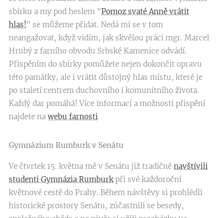
sbírku a my pod heslem "
Pomoz svaté Anně vrátit
hlas!
" se můžeme přidat. Nedá mi se v tom
neangažovat, když vidím, jak skvělou práci mgr. Marcel
Hrubý z farního obvodu Srbské Kamenice odvádí.
Přispěním do sbírky pomůžete nejen dokončit opravu
této památky, ale i vrátit důstojný hlas místu, které je
po staletí centrem duchovního i komunitního života.
Každý dar pomáhá! Více informací a možnosti přispění
najdete na
webu farnosti
Gymnázium Rumburk v Senátu
Ve čtvrtek 15. května mě v Senátu již tradičně
navštívili
studenti Gymnázia Rumburk
při své každoroční
květnové cestě do Prahy. Během návštěvy si prohlédli
historické prostory Senátu, zúčastnili se besedy,