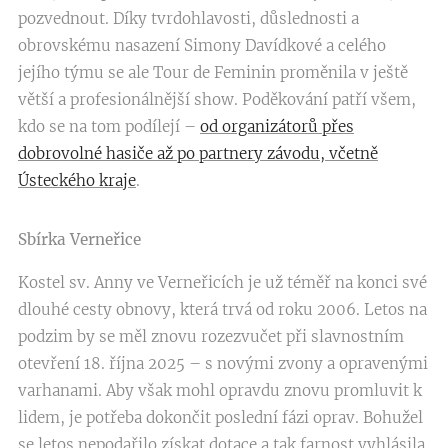
pozvednout. Díky tvrdohlavosti, důslednosti a
obrovskému nasazení Simony Davídkové a celého
jejího týmu se ale Tour de Feminin proměnila v ještě
větší a profesionálnější show. Poděkování patří všem,
kdo se na tom podílejí –
od organizátorů přes
dobrovolné hasiče až po partnery závodu, včetně
Ústeckého kraje
.
Sbírka Verneřice
Kostel sv. Anny ve Verneřicích je už téměř na konci své
dlouhé cesty obnovy, která trvá od roku 2006. Letos na
podzim by se měl znovu rozezvučet při slavnostním
otevření 18. října 2025 – s novými zvony a opravenými
varhanami. Aby však mohl opravdu znovu promluvit k
lidem, je potřeba dokončit poslední fázi oprav. Bohužel
se letos nepodařilo získat dotace a tak farnost vyhlásila