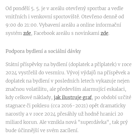
Od pondělí 5. 5. je v areálu otevřený sportbar a vedle
vnitřních i venkovní sportoviště. Otevřeno denně od
9:00 do 21:00. Vybavení areálu a online informační
systém
zde
, Facebook areálu s novinkami
zde
.
Podpora bydlení a sociální dávky
Státní příspěvky na bydlení (doplatek a příplatek) v roce
2024 vystřelil do vesmíru. Vývoj výdajů na příspěvek a
doplatek na bydlení v posledních letech vykazuje nejen
značnou volatilitu, ale především alarmující eskalaci,
kdy celkové náklady,
jak ilustruje graf
, po období určité
stagnace či poklesu (cca 2016-2021) opět dramaticky
narostly a v roce 2024 přesáhly už hodně hranici 20
miliard korun. Ale vznikla nová "superdávka", tak prý
bude účinnější ve svém zacílení.