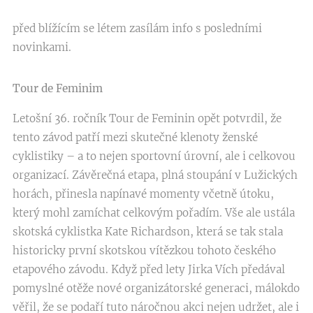
před blížícím se létem zasílám info s posledními
novinkami.
Tour de Feminim
Letošní 36. ročník Tour de Feminin opět potvrdil, že
tento závod patří mezi skutečné klenoty ženské
cyklistiky – a to nejen sportovní úrovní, ale i celkovou
organizací. Závěrečná etapa, plná stoupání v Lužických
horách, přinesla napínavé momenty včetně útoku,
který mohl zamíchat celkovým pořadím. Vše ale ustála
skotská cyklistka Kate Richardson, která se tak stala
historicky první skotskou vítězkou tohoto českého
etapového závodu. Když před lety Jirka Vích předával
pomyslné otěže nové organizátorské generaci, málokdo
věřil, že se podaří tuto náročnou akci nejen udržet, ale i