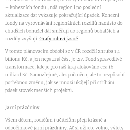
– kohezních fondů , náš region i po poslední
aktualizace dat vykazuje pokračující úpadek. Kohezní
fondy na vyrovnávání regionálních rozdílů namísto do
chudších bohužel dál směřují do regionů bohatších a
rozdíly zvyšují.
Grafy mluví jasně
.
V tomto plánovacím období se v ČR rozdělí zhruba 1,1
bilionu Kč, a jen nepatrná část je tzv. Fond spravedlivé
transformace, kde je pro náš kraj alokováno cca 16
miliard Kč. Samozřejmě, alespoň něco, ale to nezpůsobí
potřebnou změnu, jak se mnozí ukájejí při stříhání
pásek stovek menších projektů.
Jarní prázdniny
Všem dětem, rodičům i učitelům přeji krásné a
odpočinkové jarní prázdniny. Ať si užijete volno, výlety