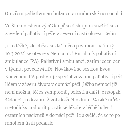
Otevření paliativní ambulance v rumburské nemocnici
Ve Šluknovském výběžku působí skupina snažící se o
zavedení paliativní péče v severní částí okresu Děčín.
Je to těžké, ale občas se daří něco posunout. V úterý
10.3.2026 se otevře v Nemocnici Rumburk paliativní
ambulance (PA). Paliativní ambulanci, zatím jeden den
v týdnu, povede MUDr. Nováková se sestrou Evou
Konečnou. PA poskytuje specializovanou paliativní péči
lidem v závěru života v domácí péči (léčba nemoci již
není možná, léčba symptomů, bolesti a další je naopak
žádoucí pro kvalitu života každého dne). PA také může
metodicky podpořit praktické lékaře v léčbě bolesti
ostatních pacientů v domácí péči. Je skvělé, že se to po
mnohém úsilí podařilo.