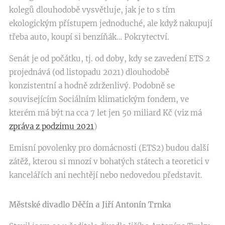
kolegů dlouhodobě vysvětluje, jak je to s tím
ekologickým přístupem jednoduché, ale když nakupují
třeba auto, koupí si benzíňák… Pokrytectví.
Senát je od počátku, tj. od doby, kdy se zavedení ETS 2
projednává (od listopadu 2021) dlouhodobě
konzistentní a hodně zdrženlivý. Podobně se
souvisejícím Sociálním klimatickým fondem, ve
kterém má být na cca 7 let jen 50 miliard Kč (viz má
zpráva z podzimu 2021
)
Emisní povolenky pro domácnosti (ETS2) budou další
zátěž, kterou si mnozí v bohatých státech a teoretici v
kancelářích ani nechtějí nebo nedovedou představit.
Městské divadlo Děčín a Jiří Antonín Trnka