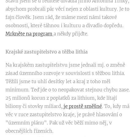
Stavil jsem se u ředitele divadla Jiřího Antonína Trnky,
abychom probrali pár věcí nejen z oblasti kultury. Je to
fajn člověk. Jsem rád, že máme mezi námi takové
osobnosti, které táhnou i kulturu a divadlo dopředu.
Mrkněte na program
a někdy přijďte.
Krajské zastupitelstvo a těžba lithia
Na krajském zastupitelstvu jsme jednali mj. o změně
zásad územního rozvoje v souvislosti s těžbou lithia.
Těžili jsme tu uhlí desítky let a kraj z toho měl
minimum. Teď jde o to neopakovat stejnou chybu zase.
25 milionů korun z poplatků za lithium, kde lítají
biliony či stovky miliard,
je prostě směšné
. To, kdy má
věc v ruce zastupitelstvo kraje, je právě hlasování o
"územním plánu". Pak už věc běží mimo něj, v
obecnějších řízeních.