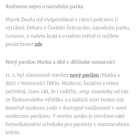
Rozhovor nejen o národním parku
Marek Douša mě vyzpovídával v rámci podcastu U
vytržení. Debatu o Českém Švýcarsku, národním parku,
turismu, o našem kraji a o našem městě si můžete
poslechnout
zde
.
Nový pavilon Matka a dítě v děčínské nemocnici
11. 2. byl slavnostně otevřen
nový pavilon
(Matka a
dítě) v Nemocnici Děčín. Moderní, funkční a velmi
potřebný. Jsem rád, že i rodičky, resp. maminky od nás
ze Šluknovského výběžku a z dalších míst budou mít
konečně možnost rodit v dostupné vzdálenosti v nové
moderním pavilonu. V novém areálu je otevřeno také
hemodialyzační středisko pro pacienty s onemocněním
ledvin.