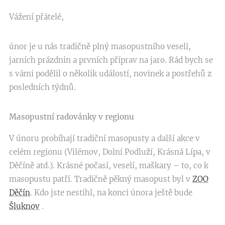
Vážení přátelé,
únor je u nás tradičně plný masopustního veselí,
jarních prázdnin a prvních příprav na jaro. Rád bych se
s vámi podělil o několik událostí, novinek a postřehů z
posledních týdnů.
Masopustní radovánky v regionu
V únoru probíhají tradiční masopusty a další akce v
celém regionu (Vilémov, Dolní Podluží, Krásná Lípa, v
Děčíně atd.). Krásné počasí, veselí, maškary – to, co k
masopustu patří. Tradičně pěkný masopust byl v
ZOO
Děčín
. Kdo jste nestihl, na konci února ještě bude
Šluknov
.