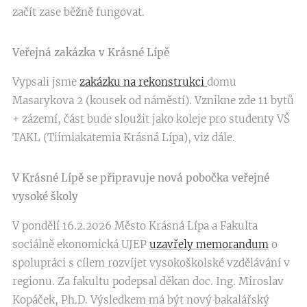
začít zase běžně fungovat.
Veřejná zakázka v Krásné Lípě
Vypsali jsme
zakázku na rekonstrukci
domu
Masarykova 2 (kousek od náměstí). Vznikne zde 11 bytů
+ zázemí, část bude sloužit jako koleje pro studenty VŠ
TAKL (Tiimiakatemia Krásná Lípa), viz dále.
V Krásné Lípě se připravuje nová pobočka veřejné
vysoké školy
V pondělí 16.2.2026 Město Krásná Lípa a Fakulta
sociálně ekonomická UJEP
uzavřely memorandum
o
spolupráci s cílem rozvíjet vysokoškolské vzdělávání v
regionu. Za fakultu podepsal děkan doc. Ing. Miroslav
Kopáček, Ph.D. Výsledkem má být nový bakalářský