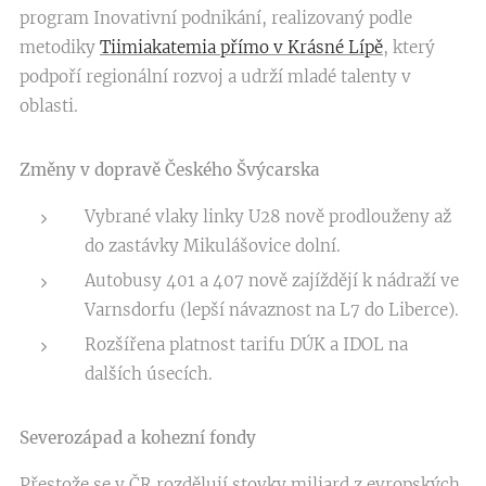
program Inovativní podnikání, realizovaný podle
metodiky
Tiimiakatemia přímo v Krásné Lípě
, který
podpoří regionální rozvoj a udrží mladé talenty v
oblasti.
Změny v dopravě Českého Švýcarska
Vybrané vlaky linky U28 nově prodlouženy až
do zastávky Mikulášovice dolní.
Autobusy 401 a 407 nově zajíždějí k nádraží ve
Varnsdorfu (lepší návaznost na L7 do Liberce).
Rozšířena platnost tarifu DÚK a IDOL na
dalších úsecích.
Severozápad a kohezní fondy
Přestože se v ČR rozdělují stovky miliard z evropských