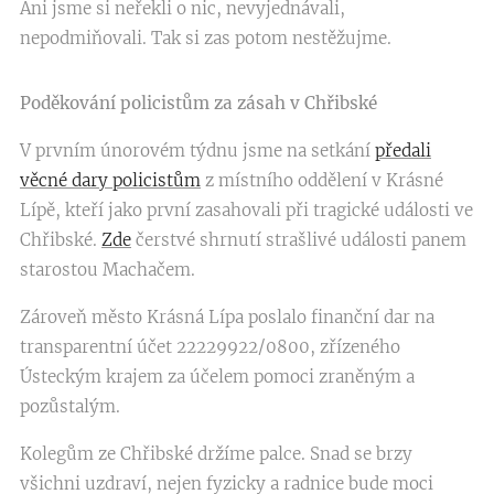
Ani jsme si neřekli o nic, nevyjednávali,
nepodmiňovali. Tak si zas potom nestěžujme.
Poděkování policistům za zásah v Chřibské
V prvním únorovém týdnu jsme na setkání
předali
věcné dary policistům
z místního oddělení v Krásné
Lípě, kteří jako první zasahovali při tragické události ve
Chřibské.
Zde
čerstvé shrnutí strašlivé události panem
starostou Machačem.
Zároveň město Krásná Lípa poslalo finanční dar na
transparentní účet 22229922/0800, zřízeného
Ústeckým krajem za účelem pomoci zraněným a
pozůstalým.
Kolegům ze Chřibské držíme palce. Snad se brzy
všichni uzdraví, nejen fyzicky a radnice bude moci