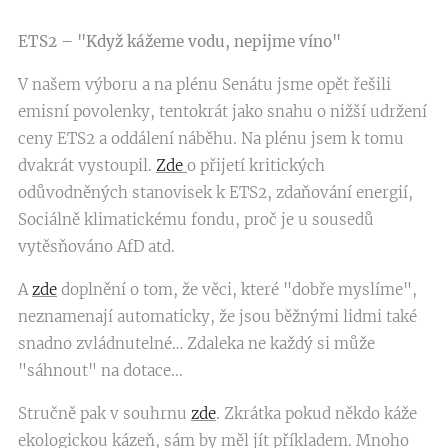
ETS2 – "Když kážeme vodu, nepijme víno"
V našem výboru a na plénu Senátu jsme opět řešili
emisní povolenky, tentokrát jako snahu o nižší udržení
ceny ETS2 a oddálení náběhu. Na plénu jsem k tomu
dvakrát vystoupil.
Zde
o přijetí kritických
odůvodněných stanovisek k ETS2, zdaňování energií,
Sociálně klimatickému fondu, proč je u sousedů
vytěsňováno AfD atd.
A
zde
doplnění o tom, že věci, které "dobře myslíme",
neznamenají automaticky, že jsou běžnými lidmi také
snadno zvládnutelné… Zdaleka ne každý si může
"sáhnout" na dotace...
Stručně pak v souhrnu
zde
. Zkrátka pokud někdo káže
ekologickou kázeň, sám by měl jít příkladem. Mnoho