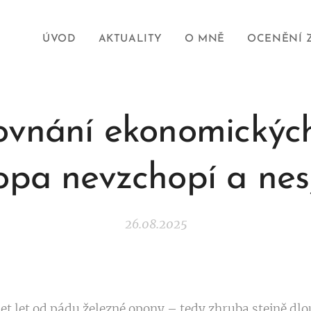
ÚVOD
AKTUALITY
O MNĚ
OCENĚNÍ 
ovnání ekonomických
opa nevzchopí a nes
26.08.2025
icet let od pádu železné opony – tedy zhruba stejně dl