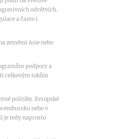
í podíl na světové
ogresivních odvětvích.
ulace a často i
oha zeměmi Asie nebo
 programům podpory a
roti celkovým tokům
otné politiky. Evropské
Lucembursku nebo v
í je tedy naprosto