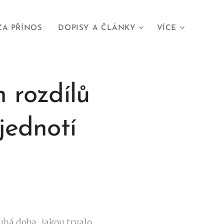
ZA PŘÍNOS
DOPISY A ČLÁNKY
VÍCE
 rozdílů
jednotí
ouhá doba, jakou trvalo