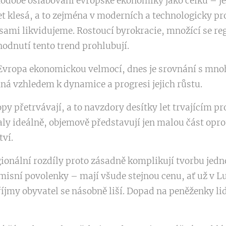
odobé oslabování evropské ekonomiky jako celku – jej
et klesá, a to zejména v moderních a technologicky pr
j sami likvidujeme. Rostoucí byrokracie, množící se reg
hodnutí tento trend prohlubují.
a Evropa ekonomickou velmocí, dnes je srovnání s mn
ná vzhledem k dynamice a progresi jejich růstu.
py přetrvávají, a to navzdory desítky let trvajícím
aly ideálně, objemově představují jen malou část op
ví.
ionální rozdíly proto zásadně komplikují tvorbu jedn
emisní povolenky – mají všude stejnou cenu, ať už v 
íjmy obyvatel se násobně liší. Dopad na peněženky lid