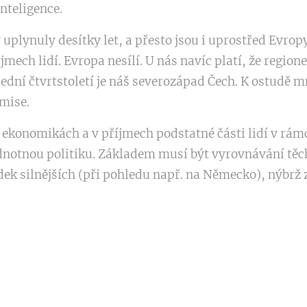
nteligence.
uplynuly desítky let, a přesto jsou i uprostřed Evropy
jmech lidí. Evropa nesílí. U nás navíc platí, že regio
lední čtvrtstoletí je náš severozápad Čech. K ostudě m
mise.
ekonomikách a v příjmech podstatné části lidí v rám
notnou politiku. Základem musí být vyrovnávání těcht
 silnějších (při pohledu např. na Německo), nýbrž z