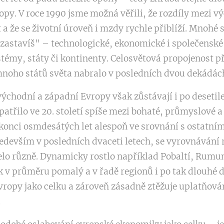
opy. V roce 1990 jsme možná věřili, že rozdíly mezi 
a že se životní úroveň i mzdy rychle přiblíží. Mnohé s
nezastavíš" – technologické, ekonomické i společensk
stémy, státy či kontinenty. Celosvětová propojenost př
 mnoho států světa nabralo v posledních dvou dekádác
ýchodní a západní Evropy však zůstávají i po desetil
patřilo ve 20. století spíše mezi bohaté, průmyslové a
na konci osmdesátých let alespoň ve srovnání s ostat
ředevším v posledních dvaceti letech, se vyrovnávání r
elo různě. Dynamicky rostlo například Pobaltí, Rumun
ok v průměru pomalý a v řadě regionů i po tak dlouhé
vropy jako celku a zároveň zásadně ztěžuje uplatňován
.