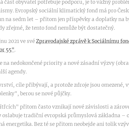
á část obyvatel potřebuje podporu, je to vážný problém
ismy. Evropský sociální klimatický fond má pro Česk
n na sedm let – přitom jen příspěvky a doplatky na by
edy zřejmé, že tento fond nemůže být dostatečný.
íjnu 2021 ve své
Zpravodajské zprávě k Sociálnímu fon
for 55"
.
e na nedokončené priority a nové zásadní výzvy (obra
alší agendy.
rství, cíle přibývají, a protože zdroje jsou omezené, 
lenky", berou se nové půjčky.
ítřcích" přitom často vznikají nové závislosti a zárov
oslabuje tradiční evropská průmyslová základna – o
ná energetika. Bez té se přitom neobejde ani tolik vz