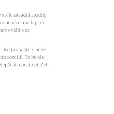
 stále zásadní rozdíly
nem nejvíce upadajícím
noha vlád a za
ci EU propastné, nelze
o rozdílů. To by ale
lepšení a posílení těch