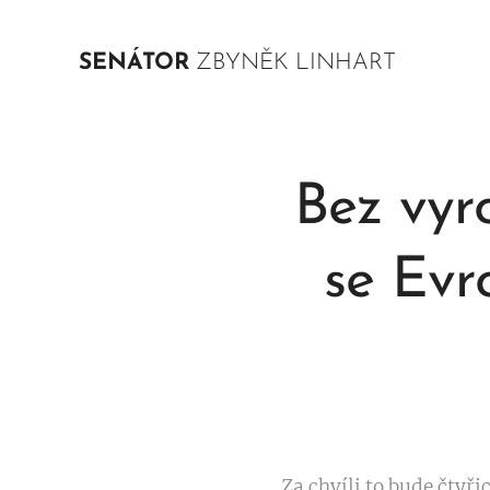
SENÁTOR
ZBYNĚK LINHART
Bez vyr
se Evr
Za chvíli to bude čtyř