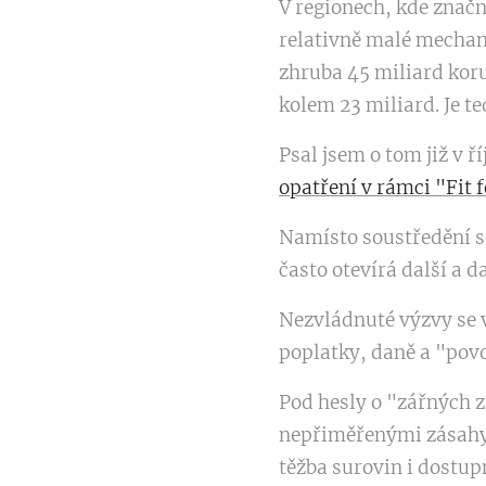
V regionech, kde značn
relativně malé mechan
zhruba 45 miliard koru
kolem 23 miliard. Je t
Psal jsem o tom již v ř
opatření v rámci "Fit 
Namísto soustředění s
často otevírá další a d
Nezvládnuté výzvy se v
poplatky, daně a "povo
Pod hesly o "zářných z
nepřiměřenými zásahy 
těžba surovin i dostup