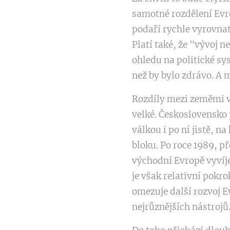
samotné rozdělení Evr
podaří rychle vyrovnat 
Platí také, že "vývoj 
ohledu na politické sy
než by bylo zdrávo. A
Rozdíly mezi zeměmi v
velké. Československo 
válkou i po ní jistě, 
bloku. Po roce 1989, p
východní Evropě vyvíj
je však relativní pokr
omezuje další rozvoj E
nejrůznějších nástrojů