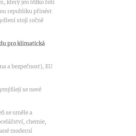
, který jen těžko řeší
ou republiku přinést
dlení stojí ročně
du pro klimatická
na a bezpečnost), EU
vymýšlejí se nové
eň se uměle a
celářství, chemie,
ývané moderní