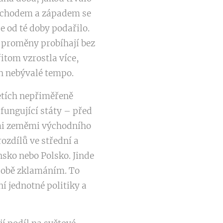
východem a západem se
e od té doby podařilo.
é proměny probíhají bez
itom vzrostla více,
h nebývalé tempo.
etích nepřiměřeně
 fungující státy – před
ními zeměmi východního
ozdílů ve střední a
sko nebo Polsko. Jinde
 době zklamáním. To
í jednotné politiky a