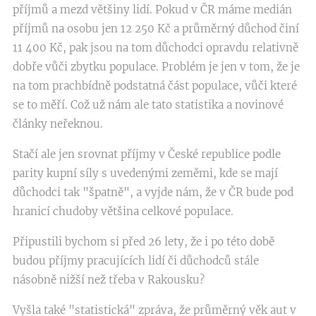
příjmů a mezd většiny lidí. Pokud v ČR máme medián
příjmů na osobu jen 12 250 Kč a průměrný důchod činí
11 400 Kč, pak jsou na tom důchodci opravdu relativně
dobře vůči zbytku populace. Problém je jen v tom, že je
na tom prachbídně podstatná část populace, vůči které
se to měří. Což už nám ale tato statistika a novinové
články neřeknou.
Stačí ale jen srovnat příjmy v České republice podle
parity kupní síly s uvedenými zeměmi, kde se mají
důchodci tak "špatně", a vyjde nám, že v ČR bude pod
hranicí chudoby většina celkové populace.
Připustili bychom si před 26 lety, že i po této době
budou příjmy pracujících lidí či důchodců stále
násobně nižší než třeba v Rakousku?
Vyšla také "statistická" zpráva, že průměrný věk aut v