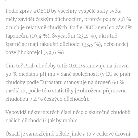
Podle zpráv a OECD by všechny vyspělé státy světa
měly závidět českým důchodcům, protože pouze 2,8 %
z nich je relativně chudých. Podle OECD není co závidět
Japoncům (19,4 %), Švýcarům (23,4 %), ukrutně
špatně se mají rakouští důchodci (33,5 %), nebo nedej
bože Jihokorejci (49,6 %).
Čím to? Práh chudoby totiž OECD stanovuje na úrovni
50 % mediánu příjmu v dané společnosti (v EU se práh
chudoby podle Eurostatu stanovuje na úroveň 60 %
mediánu, podle této statistiky je ohroženo příjmovou
chudobou 7,4 % českých důchodců).
Vypovídá některé z těch čísel něco o skutečné chudobě
našich důchodců? Jak by mohlo.
Úskalí je samozřejmě někde jinde a to v celkové úrovni