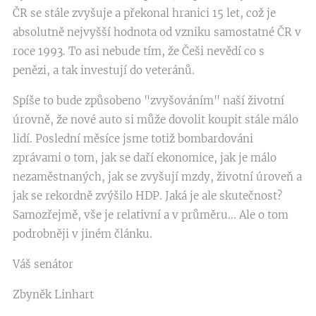
ČR se stále zvyšuje a překonal hranici 15 let, což je
absolutně nejvyšší hodnota od vzniku samostatné ČR v
roce 1993. To asi nebude tím, že Češi nevědí co s
penězi, a tak investují do veteránů.
Spíše to bude způsobeno "zvyšováním" naší životní
úrovně, že nové auto si může dovolit koupit stále málo
lidí. Poslední měsíce jsme totiž bombardováni
zprávami o tom, jak se daří ekonomice, jak je málo
nezaměstnaných, jak se zvyšují mzdy, životní úroveň a
jak se rekordně zvýšilo HDP. Jaká je ale skutečnost?
Samozřejmě, vše je relativní a v průměru... Ale o tom
podrobněji v jiném článku.
Váš senátor
Zbyněk Linhart