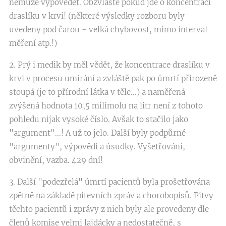
nemůže vypovědět. Obzvláště pokud jde o koncentraci
draslíku v krvi! (některé výsledky rozboru byly
uvedeny pod čarou - velká chybovost, mimo interval
měření atp.!)
2. Prý i medik by měl vědět, že koncentrace draslíku v
krvi v procesu umírání a zvláště pak po úmrtí přirozeně
stoupá (je to přírodní látka v těle...) a naměřená
zvýšená hodnota 10,5 milimolu na litr není z tohoto
pohledu nijak vysoké číslo. Avšak to stačilo jako
"argument"...! A už to jelo. Další byly podpůrné
"argumenty", výpovědi a úsudky. Vyšetřování,
obvinění, vazba. 429 dní!
3. Další "podezřelá" úmrtí pacientů byla prošetřována
zpětně na základě pitevních zpráv a chorobopisů. Pitvy
těchto pacientů i zprávy z nich byly ale provedeny dle
členů komise velmi lajdácky a nedostatečně, s