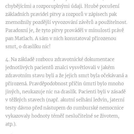
chybějícími a rozporuplnými údaji. Hrubé porušení
základních pravidel pitvy a rozporů v zápisech pak
znemožnily pozdější vyvozování závěrů a použitelnost.
Paradoxní je, že tyto pitvy prováděl v minulosti právě
pan Matlach. A sám v nich konstatoval přirozenou
smrt, o draslíku nic!
4. Na základě rozboru zdravotnické dokumentace
jednotlivých pacientů znalci vysvětlovali v jakém
zdravotním stavu byli a že jejich smrt byla očekávaná a
přirozená. Pravděpodobnost příčin úmrtí bylo mnoho
jiných, neukazuje nic na draslík. Pacienti byli v zásadě
v těžkých stavech (např. akutní selhání ledvin, jaterní
testy dávno před nástupem do rumburské nemocnice
vykazovaly hodnoty téměř neslučitelné se životem,
atp.).