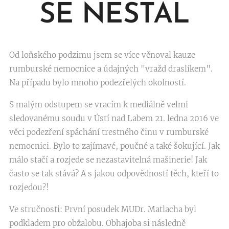
SE NESTAL
Od loňského podzimu jsem se více věnoval kauze
rumburské nemocnice a údajných "vražd draslíkem".
Na případu bylo mnoho podezřelých okolností.
S malým odstupem se vracím k mediálně velmi
sledovanému soudu v Ústí nad Labem 21. ledna 2016 ve
věci podezření spáchání trestného činu v rumburské
nemocnici. Bylo to zajímavé, poučné a také šokující. Jak
málo stačí a rozjede se nezastavitelná mašinerie! Jak
často se tak stává? A s jakou odpovědností těch, kteří to
rozjedou?!
Ve stručnosti: První posudek MUDr. Matlacha byl
podkladem pro obžalobu. Obhajoba si následně