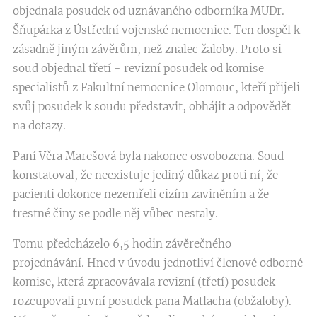
objednala posudek od uznávaného odborníka MUDr.
Šňupárka z Ústřední vojenské nemocnice. Ten dospěl k
zásadně jiným závěrům, než znalec žaloby. Proto si
soud objednal třetí - revizní posudek od komise
specialistů z Fakultní nemocnice Olomouc, kteří přijeli
svůj posudek k soudu představit, obhájit a odpovědět
na dotazy.
Paní Věra Marešová byla nakonec osvobozena. Soud
konstatoval, že neexistuje jediný důkaz proti ní, že
pacienti dokonce nezemřeli cizím zaviněním a že
trestné činy se podle něj vůbec nestaly.
Tomu předcházelo 6,5 hodin závěrečného
projednávání. Hned v úvodu jednotliví členové odborné
komise, která zpracovávala revizní (třetí) posudek
rozcupovali první posudek pana Matlacha (obžaloby).