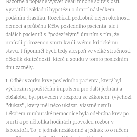
Názorně a popisně vysvětlovali mnohé souvislosti.
Vyvrátili i základní hypotézu o úmrtí následkem
podáním draslíku. Rozebírali podrobně nejen okolnosti
nemoci a průběhu léčby posledního pacienta, ale i
dalších pacientů s "podezřelým" úmrtím s tím, že
umírali přirozenou smrtí kvůli svému kritickému
stavu. Připomněl bych tedy alespoň ve velké stručnosti
několik skutečností, které u soudu v tomto posledním
dnu zazněly.
1. Odběr vzorku krve posledního pacienta, který byl
výchozím spouštěcím impulsem pro další jednání a
obžalobu, byl proveden v rozporu se zákonem! (výchozí
"důkaz", který měl něco ukázat, vlastně není!)
Lékařem rumburské nemocnice byla odebrána krev po
smrti a po několika hodinách proveden rozbor v
laboratoři. To je jednak nezákonné a jednak to o ničem