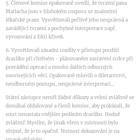
5. Členové komise opakovaně uvedli, že tvrzení pana
Matlacha jsou v hlubokém rozporu se znalostmi
lékařské praxe. Vysvětlovali pečlivě jeho nesprávná a
zavádějící tvrzení a pochybné interpretace např.
vyvozování z EKG křivek.
6. Vysvětlovali zásadní rozdíly v přístupu použití
draslíku při chtěném - plánovaném zastavení srdce při
provádění operací a mnoho dalších odborných
souvisejících věcí. Opakovaně mluvili o diletantství,
neodborném postupu, nesprávné interpretaci...
Státní zástupce neměl žádné důkazy a velmi zvláštně se
domáhal obžalované a členů komise, aby prokázali, že
smrt nenastala vnějším podáním draslíku. Hodně
zvláštní! Myslím, že jinak všem v místnosti bylo
zřejmé, že je to opačně. Nutnost dokazování je na
straně obžaloby.