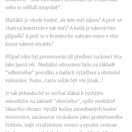
nebo to udělali úmyslně".
Matláků je všude hodně, ale kdo měl zájem? A proč se
chatrná konstrukce tak tlačí? A kolik je takovýchto
případů? A proč to v Rumburku nabralo nejen v této
kauze takové obrátky?
Případ nám byl prezentován již předloni na konci léta
jako jasná věc. Mediální odsouzení bylo na základě
"odborného" posudku a dalších vyjádření a obvinění
vykonáno. Pozor, často může být vše jinak...!
Je tak jednoduché se nechat zlákat k rychlým
odsudkům na základě "obecného", spíše mediálně
lákavého obrazu. Využít kulisy zanedbaných budov
nemocnice, zarámovat strašákem jaksi problémového
ředitele, najít strašidelnou sestru a vyrobit veskrze