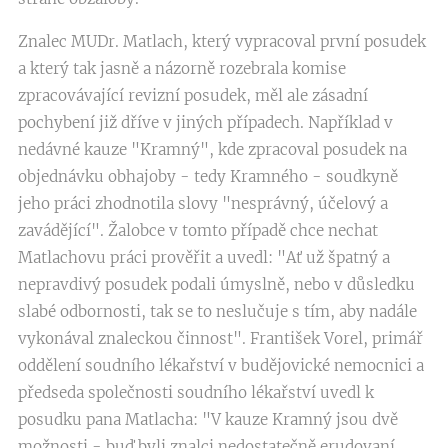
Znalec MUDr. Matlach, který vypracoval první posudek
a který tak jasně a názorně rozebrala komise
zpracovávající revizní posudek, měl ale zásadní
pochybení již dříve v jiných případech. Například v
nedávné kauze "Kramný", kde zpracoval posudek na
objednávku obhajoby - tedy Kramného - soudkyně
jeho práci zhodnotila slovy "nesprávný, účelový a
zavádějící". Žalobce v tomto případě chce nechat
Matlachovu práci prověřit a uvedl: "Ať už špatný a
nepravdivý posudek podali úmyslně, nebo v důsledku
slabé odbornosti, tak se to neslučuje s tím, aby nadále
vykonával znaleckou činnost". František Vorel, primář
oddělení soudního lékařství v budějovické nemocnici a
předseda společnosti soudního lékařství uvedl k
posudku pana Matlacha: "V kauze Kramný jsou dvě
možnosti - buď byli znalci nedostatečně erudovaní,