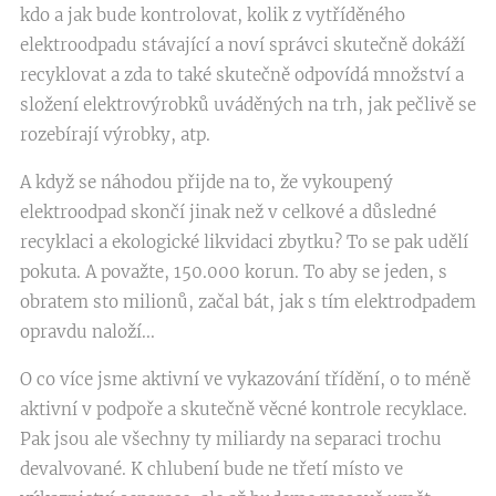
kdo a jak bude kontrolovat, kolik z vytříděného
elektroodpadu stávající a noví správci skutečně dokáží
recyklovat a zda to také skutečně odpovídá množství a
složení elektrovýrobků uváděných na trh, jak pečlivě se
rozebírají výrobky, atp.
A když se náhodou přijde na to, že vykoupený
elektroodpad skončí jinak než v celkové a důsledné
recyklaci a ekologické likvidaci zbytku? To se pak udělí
pokuta. A považte, 150.000 korun. To aby se jeden, s
obratem sto milionů, začal bát, jak s tím elektrodpadem
opravdu naloží...
O co více jsme aktivní ve vykazování třídění, o to méně
aktivní v podpoře a skutečně věcné kontrole recyklace.
Pak jsou ale všechny ty miliardy na separaci trochu
devalvované. K chlubení bude ne třetí místo ve