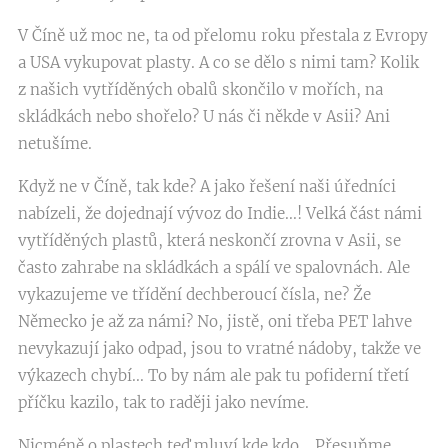
V Číně už moc ne, ta od přelomu roku přestala z Evropy
a USA vykupovat plasty. A co se dělo s nimi tam? Kolik
z našich vytříděných obalů skončilo v mořích, na
skládkách nebo shořelo? U nás či někde v Asii? Ani
netušíme.
Když ne v Číně, tak kde? A jako řešení naši úředníci
nabízeli, že dojednají vývoz do Indie...! Velká část námi
vytříděných plastů, která neskončí zrovna v Asii, se
často zahrabe na skládkách a spálí ve spalovnách. Ale
vykazujeme ve třídění dechberoucí čísla, ne? Že
Německo je až za námi? No, jistě, oni třeba PET lahve
nevykazují jako odpad, jsou to vratné nádoby, takže ve
výkazech chybí... To by nám ale pak tu pofiderní třetí
příčku kazilo, tak to raději jako nevíme.
Nicméně o plastech teď mluví kde kdo... Přesuňme