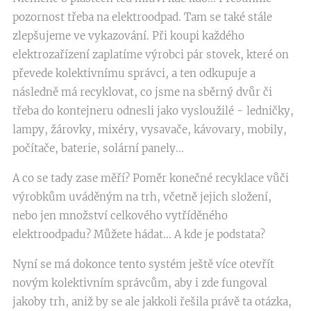
pozornost třeba na elektroodpad. Tam se také stále
zlepšujeme ve vykazování. Při koupi každého
elektrozařízení zaplatíme výrobci pár stovek, které on
převede kolektivnímu správci, a ten odkupuje a
následně má recyklovat, co jsme na sběrný dvůr či
třeba do kontejneru odnesli jako vysloužilé - ledničky,
lampy, žárovky, mixéry, vysavače, kávovary, mobily,
počítače, baterie, solární panely...
A co se tady zase měří? Poměr konečné recyklace vůči
výrobkům uváděným na trh, včetně jejich složení,
nebo jen množství celkového vytříděného
elektroodpadu? Můžete hádat... A kde je podstata?
Nyní se má dokonce tento systém ještě více otevřít
novým kolektivním správcům, aby i zde fungoval
jakoby trh, aniž by se ale jakkoli řešila právě ta otázka,