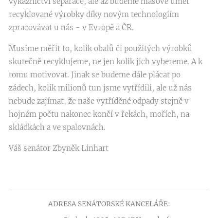
výkaznictví separace, ale až budeme masově umět
recyklované výrobky díky novým technologiím
zpracovávat u nás - v Evropě a ČR.
Musíme měřit to, kolik obalů či použitých výrobků
skutečně recyklujeme, ne jen kolik jich vybereme. A k
tomu motivovat. Jinak se budeme dále plácat po
zádech, kolik milionů tun jsme vytřídili, ale už nás
nebude zajímat, že naše vytříděné odpady stejně v
hojném počtu nakonec končí v řekách, mořích, na
skládkách a ve spalovnách.
Váš senátor Zbyněk Linhart
ADRESA SENÁTORSKÉ KANCELÁŘE: