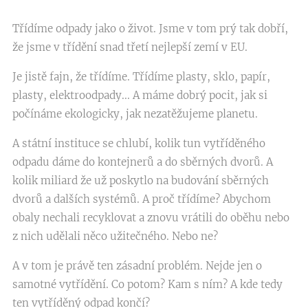
Třídíme odpady jako o život. Jsme v tom prý tak dobří,
že jsme v třídění snad třetí nejlepší zemí v EU.
Je jistě fajn, že třídíme. Třídíme plasty, sklo, papír,
plasty, elektroodpady... A máme dobrý pocit, jak si
počínáme ekologicky, jak nezatěžujeme planetu.
A státní instituce se chlubí, kolik tun vytříděného
odpadu dáme do kontejnerů a do sběrných dvorů. A
kolik miliard že už poskytlo na budování sběrných
dvorů a dalších systémů. A proč třídíme? Abychom
obaly nechali recyklovat a znovu vrátili do oběhu nebo
z nich udělali něco užitečného. Nebo ne?
A v tom je právě ten zásadní problém. Nejde jen o
samotné vytřídění. Co potom? Kam s ním? A kde tedy
ten vytříděný odpad končí?