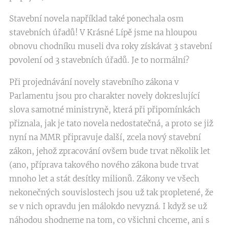
Stavební novela například také ponechala osm
stavebních úřadů! V Krásné Lípě jsme na hloupou
obnovu chodníku museli dva roky získávat 3 stavební
povolení od 3 stavebních úřadů. Je to normální?
Při projednávání novely stavebního zákona v
Parlamentu jsou pro charakter novely dokreslující
slova samotné ministryně, která při připomínkách
přiznala, jak je tato novela nedostatečná, a proto se již
nyní na MMR připravuje další, zcela nový stavební
zákon, jehož zpracování ovšem bude trvat několik let
(ano, příprava takového nového zákona bude trvat
mnoho let a stát desítky milionů. Zákony ve všech
nekonečných souvislostech jsou už tak propletené, že
se v nich opravdu jen málokdo nevyzná. I když se už
náhodou shodneme na tom, co všichni chceme, ani s