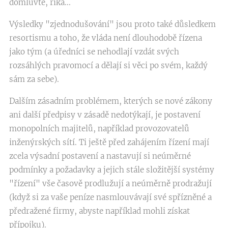
domluvte, říká...
Výsledky "zjednodušování" jsou proto také důsledkem
resortismu a toho, že vláda není dlouhodobě řízena
jako tým (a úředníci se nehodlají vzdát svých
rozsáhlých pravomocí a dělají si věci po svém, každý
sám za sebe).
Dalším zásadním problémem, kterých se nové zákony
ani další předpisy v zásadě nedotýkají, je postavení
monopolních majitelů, například provozovatelů
inženýrských sítí. Ti ještě před zahájením řízení mají
zcela výsadní postavení a nastavují si neúměrné
podmínky a požadavky a jejich stále složitější systémy
"řízení" vše časově prodlužují a neúměrně prodražují
(když si za vaše peníze nasmlouvávají své spřízněné a
předražené firmy, abyste například mohli získat
přípojku).