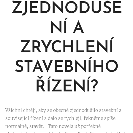
ZJEDNODUŠE
NÍ A
ZRYCHLENÍ
STAVEBNÍHO
ŘÍZENÍ?
Všichni chtějí, aby se obecně zjednodušilo stavební a
související řízení a dalo se rychleji, řekněme spíše
normálně, stavět. "Tato novela už potřebné