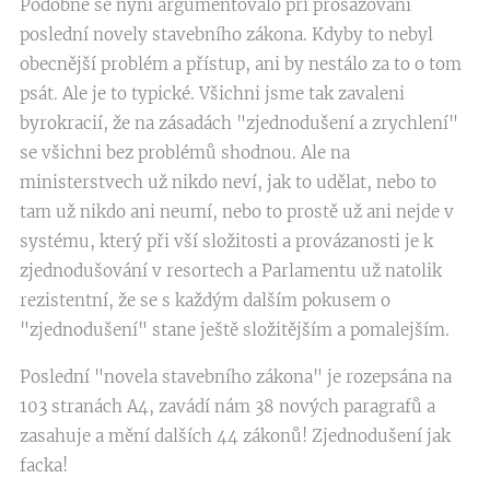
Podobně se nyní argumentovalo při prosazování
poslední novely stavebního zákona. Kdyby to nebyl
obecnější problém a přístup, ani by nestálo za to o tom
psát. Ale je to typické. Všichni jsme tak zavaleni
byrokracií, že na zásadách "zjednodušení a zrychlení"
se všichni bez problémů shodnou. Ale na
ministerstvech už nikdo neví, jak to udělat, nebo to
tam už nikdo ani neumí, nebo to prostě už ani nejde v
systému, který při vší složitosti a provázanosti je k
zjednodušování v resortech a Parlamentu už natolik
rezistentní, že se s každým dalším pokusem o
"zjednodušení" stane ještě složitějším a pomalejším.
Poslední "novela stavebního zákona" je rozepsána na
103 stranách A4, zavádí nám 38 nových paragrafů a
zasahuje a mění dalších 44 zákonů! Zjednodušení jak
facka!