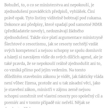
Bohužel, to, o co se ministerstva ani nepokouší, je
zjednodušení prováděcích předpisů, vyhlášek. Činí
právě opak. Tyto listiny viditelně bobtnají pod rukama.
Dokonce ani předpisy, které spadají pod samotné MMR
(předkladatele novely), nedoznávají žádného
zjednodušení. Takže sice platí argumentace ministryně
Šlechtové o resortismu, jak se resorty nechtějí vzdát
svých kompetencí a nejsou schopny se spolu domluvit
a házejí si navzájem vidle do svých dílčích agend, ale je
také pravda, že se nepokouší reálně zjednodušit ani to,
co vzniká přímo pod jejím vedením. Na tomto
důležitém stavebním zákonu je vidět, jak fakticky vláda
není vůbec řízena, protože ani u tak zásadní věci, jako
je stavební zákon, ministři v zájmu země nejsou
schopni usměrnit své vlastní resorty pro společný cíl a
premiér ani v tomto případě nic neřeší. Nějak se