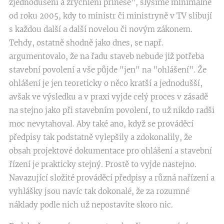
zjednodušení a zrychlení přinese", slyšíme minimálně
od roku 2005, kdy to ministr či ministryně v TV slibují
s každou další a další novelou či novým zákonem.
Tehdy, ostatně shodně jako dnes, se např.
argumentovalo, že na řadu staveb nebude již potřeba
stavební povolení a vše půjde "jen" na "ohlášení". Že
ohlášení je jen teoreticky o něco kratší a jednodušší,
avšak ve výsledku a v praxi vyjde celý proces v zásadě
na stejno jako při stavebním povolení, to už nikdo radši
moc nevytahoval. Aby také ano, když se prováděcí
předpisy tak podstatně vylepšily a zdokonalily, že
obsah projektové dokumentace pro ohlášení a stavební
řízení je prakticky stejný. Prostě to vyjde nastejno.
Navazující složité prováděcí předpisy a různá nařízení a
vyhlášky jsou navíc tak dokonalé, že za rozumné
náklady podle nich už nepostavíte skoro nic.