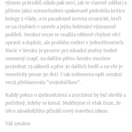
týmem právníků nikdo pak neví, jak to vlastně udělat) a
přitom jaksi mimochodem opakovaně podrobila kritice
kolegy z vlády, a to paradoxně zrovna stranické, kteří
se na chybách v novele a jejím bobtnání významně
podíleli. Senátní verze se snažila některé chybné věci
opravit a doplnit, ale problém netkví v jednotlivostech.
Navíc v Senátu je prostor pro zásadní změny hodně
omezený (např. na dalším plénu Senátu musíme
projednat 23 zákonů a přes 30 dalších bodů a na vše je
teoreticky pouze 30 dní). I tak sněmovna opět senátní
verzi přehlasovala "stojedničkou".
Každý pokus o zjednodušení a zrychlení by byl skvělý a
potřebný, kdyby se konal. Nedělejme si však iluze, že
něco zásadnějšího přináší nový stavební zákon.
Váš senátor