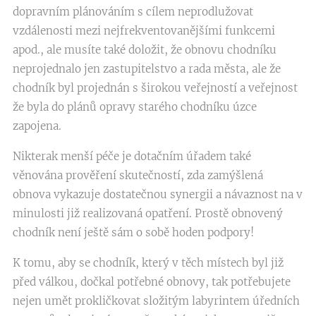
dopravním plánováním s cílem neprodlužovat
vzdálenosti mezi nejfrekventovanějšími funkcemi
apod., ale musíte také doložit, že obnovu chodníku
neprojednalo jen zastupitelstvo a rada města, ale že
chodník byl projednán s širokou veřejností a veřejnost
že byla do plánů opravy starého chodníku úzce
zapojena.
Nikterak menší péče je dotačním úřadem také
věnována prověření skutečností, zda zamýšlená
obnova vykazuje dostatečnou synergii a návaznost na v
minulosti již realizovaná opatření. Prostě obnovený
chodník není ještě sám o sobě hoden podpory!
K tomu, aby se chodník, který v těch místech byl již
před válkou, dočkal potřebné obnovy, tak potřebujete
nejen umět prokličkovat složitým labyrintem úředních