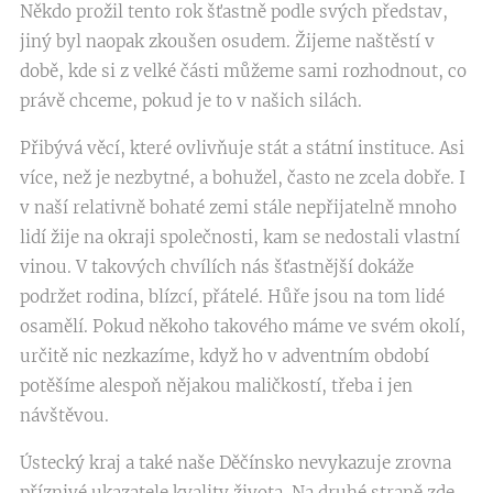
Někdo prožil tento rok šťastně podle svých představ,
jiný byl naopak zkoušen osudem. Žijeme naštěstí v
době, kde si z velké části můžeme sami rozhodnout, co
právě chceme, pokud je to v našich silách.
Přibývá věcí, které ovlivňuje stát a státní instituce. Asi
více, než je nezbytné, a bohužel, často ne zcela dobře. I
v naší relativně bohaté zemi stále nepřijatelně mnoho
lidí žije na okraji společnosti, kam se nedostali vlastní
vinou. V takových chvílích nás šťastnější dokáže
podržet rodina, blízcí, přátelé. Hůře jsou na tom lidé
osamělí. Pokud někoho takového máme ve svém okolí,
určitě nic nezkazíme, když ho v adventním období
potěšíme alespoň nějakou maličkostí, třeba i jen
návštěvou.
Ústecký kraj a také naše Děčínsko nevykazuje zrovna
příznivé ukazatele kvality života. Na druhé straně zde