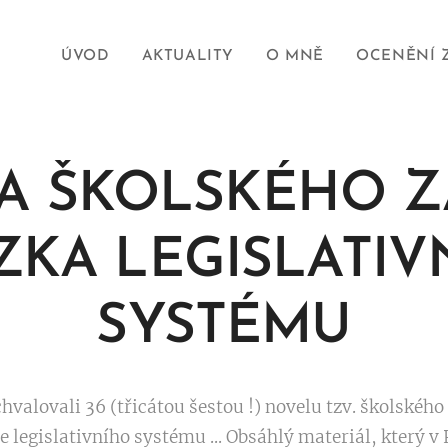
ÚVOD
AKTUALITY
O MNĚ
OCENĚNÍ 
A ŠKOLSKÉHO Z
ZKA LEGISLATIV
SYSTÉMU
hvalovali 36 (třicátou šestou !) novelu tzv. školského 
 legislativního systému ... Obsáhlý materiál, který 