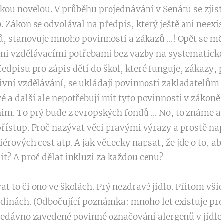
kou novelou. V průběhu projednávání v Senátu se zji
. Zákon se odvolával na předpis, který ještě ani neexi
 stanovuje mnoho povinností a zákazů ...! Opět se m
ími vzdělávacími potřebami bez vazby na systematick
edpisu pro zápis dětí do škol, které funguje, zákazy, 
zivní vzdělávání, se ukládají povinnosti zakladatelům
é a další ale nepotřebují mít tyto povinnosti v zákoně
m. To prý bude z evropských fondů ... No, to známe a 
přístup. Proč nazývat věci pravými výrazy a prostě nap
érových cest atp. A jak vědecky napsat, že jde o to, a
it? A proč dělat inkluzi za každou cenu?
t to či ono ve školách. Prý nezdravé jídlo. Přitom vš
rodinách. (Odbočující poznámka: mnoho let existuje p
 nedávno zavedené povinné označování alergenů v jídl