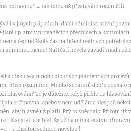
ná potravinu" ... tak tomu už přestávám rozumět!).
ývá i v jiných případech, další administrativní povinn
 jistě uplatní v prováděcích předpisech a kontrolách.
í nemá ředitel školy čas na řešení reálných potřeb ško
chni administrujeme! Naštěstí novela zavádí snad i užit
velká diskuze a mnoho dlouhých plamenných projevů n
 tomu přeci rozumíme. Mnoho senátorů dobře popsalo 
při hlasování? To je důležité. Když přišlo na hlasování
přijala Sněmovna, anebo v něm uděláme alespoň několi
měn, aby hlavně už platil. Prý to spěchalo. Přitom již
str školství, ale řekl, že už na ministerstvu připravuj
vu - s třicátou sedmou novelou !