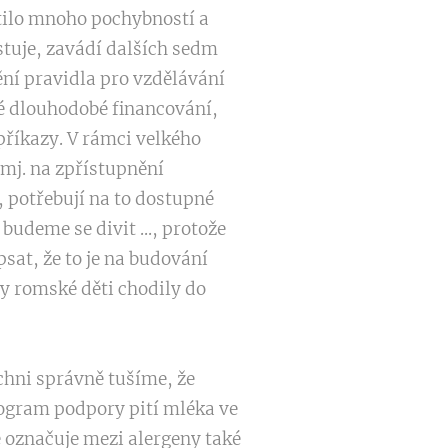
stilo mnoho pochybností a
stuje, zavádí dalších sedm
ění pravidla pro vzdělávání
é dlouhodobé financování,
příkazy. V rámci velkého
 mj. na zpřístupnění
, potřebují na to dostupné
budeme se divit ..., protože
sat, že to je na budování
by romské děti chodily do
ichni správně tušíme, že
rogram podpory pití mléka ve
e označuje mezi alergeny také