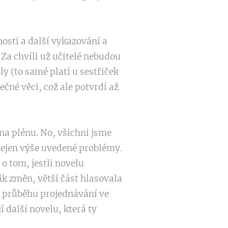
osti a další vykazování a
 Za chvíli už učitelé nebudou
ly (to samé platí u sestřiček
ečné věci, což ale potvrdí až
a plénu. No, všichni jsme
nejen výše uvedené problémy.
 o tom, jestli novelu
k změn, větší část hlasovala
 v průběhu projednávání ve
í další novelu, která ty