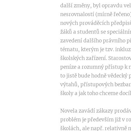
další změny, byl opravdu vel
nesrovnalostí (mírně řečeno)
nových prováděcích předpisů,
žáků a studentů se speciáln
zavedení dalšího právního př
tématu, kterým je tzv. inklu
školských zařízení. Starostov
peníze a rozumný přístup k ni
to jistě bude hodně vědecký 
výtahů, přístupových bezbari
školy a jak toho chceme docíl
Novela zavádí zákazy prodáva
problém je především již v 
školách, ale např. relativně