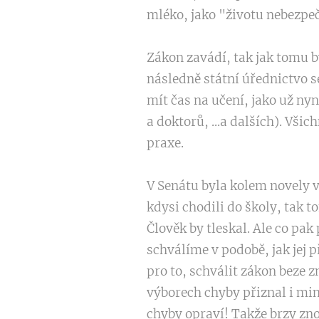
mléko, jako "životu nebezpeč
Zákon zavádí, tak jak tomu b
následně státní úřednictvo se
mít čas na učení, jako už nyn
a doktorů, ...a dalších). Vši
praxe.
V Senátu byla kolem novely 
kdysi chodili do školy, tak
Člověk by tleskal. Ale co pak 
schválíme v podobě, jak jej 
pro to, schválit zákon beze z
výborech chyby přiznal i mini
chyby opraví! Takže brzy zno