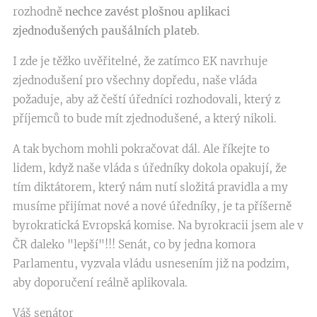
rozhodně
nechce zavést plošnou aplikaci
zjednodušených paušálních plateb
.
I zde je těžko uvěřitelné, že zatímco EK navrhuje
zjednodušení pro všechny dopředu, naše vláda
požaduje, aby až čeští úředníci rozhodovali, který z
příjemců to bude mít zjednodušené, a který nikoli.
A tak bychom mohli pokračovat dál. Ale říkejte to
lidem, když naše vláda s úředníky dokola opakují, že
tím diktátorem, který nám nutí složitá pravidla a my
musíme přijímat nové a nové úředníky, je ta příšerně
byrokratická Evropská komise. Na byrokracii jsem ale v
ČR daleko "lepší"!!! Senát, co by jedna komora
Parlamentu, vyzvala vládu usnesením již na podzim,
aby doporučení reálně aplikovala.
Váš senátor