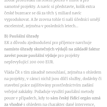
zbude prostředků na řešení potřeb v místě a pro
samotné projekty. A navíc si představte, kolik extra
české buzerace se dá za těch 5 miliard navíc
vyprodukovat. A že zrovna tohle ti naši úředníci umějí
excelentně, zejména v posledních letech...
B) Paušální úhrady
EK z důvodu zjednodušení pro příjemce navrhuje
namísto úhrady skutečných výdajů na základě faktur
zavést pouze paušální výdaje
pro projekty
nepřevyšující 200 000 EUR.
Vláda ČR s tím zásadně nesouhlasí, zejména s ohledem
na projekty, v rámci nichž jsou dílčí služby, dodávky či
stavební práce zajišťovány prostřednictvím zadání
veřejné zakázky. Požaduje využití paušální metody
pouze v případech, kdy to
sám český řídící orgán uzná
za vhodné
s ohledem na charakter dané intervence,