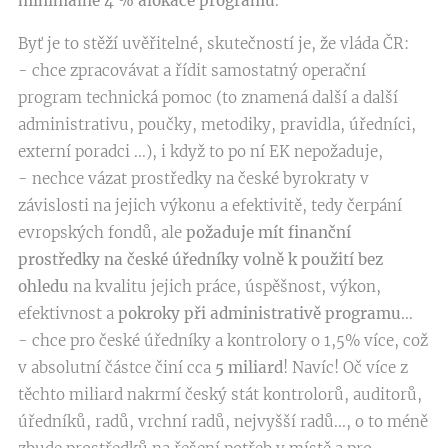
minimálně 4 % alokace programu
.
Byť je to stěží uvěřitelné, skutečností je, že vláda ČR:
- chce zpracovávat a řídit samostatný operační
program technická pomoc (to znamená další a další
administrativu, poučky, metodiky, pravidla, úředníci,
externí poradci ...), i když to po ní EK nepožaduje,
- nechce vázat prostředky na české byrokraty v
závislosti na jejich výkonu a efektivitě, tedy čerpání
evropských fondů, ale
požaduje mít finanční
prostředky na české úředníky volně k použití bez
ohledu
na kvalitu jejich práce, úspěšnost, výkon,
efektivnost a
pokroky při administrativě programu
...
- chce pro české úředníky a kontrolory o 1,5% více, což
v absolutní částce činí cca
5 miliard
! Navíc! Oč více z
těchto miliard nakrmí český stát kontrolorů, auditorů,
úředníků, radů, vrchní radů, nejvyšší radů..., o to méně