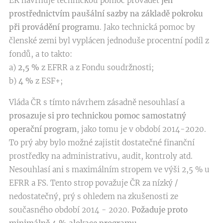
EK navrhuje technickou pomoc provádět
jen
prostřednictvím paušální sazby na základě pokroku
při provádění programu
. Jako technická pomoc by
členské zemi byl vyplácen jednoduše procentní podíl z
fondů, a to takto:
a)
2,5 %
z EFRR a z Fondu soudržnosti;
b)
4 %
z ESF+;
Vláda ČR s tímto návrhem zásadně nesouhlasí a
prosazuje si pro technickou pomoc samostatný
operační program
, jako tomu je v období 2014-2020.
To prý aby bylo možné zajistit dostatečné finanční
prostředky na administrativu, audit, kontroly atd.
Nesouhlasí ani s maximálním stropem ve výši 2,5 % u
EFRR a FS. Tento strop považuje ČR za nízký /
nedostatečný, prý s ohledem na zkušenosti ze
současného období 2014 - 2020.
Požaduje proto