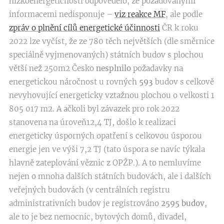
nízkoenergetičnosti odpovědělo, že požadovanými
informacemi nedisponuje –
viz reakce MF
, ale podle
zpráv o plnění cílů energetické účinnosti
ČR k roku
2022 lze vyčíst, že ze 780 těch největších (dle směrnice
speciálně vyjmenovaných) státních budov s plochou
větší než 250m2 Česko
nesplnilo
požadavky na
energetickou náročnost u rovných
593
budov s celkově
nevyhovující energeticky vztažnou plochou o velkosti 1
805 017 m2. A ačkoli byl závazek pro rok 2022
stanovena na úroveň12,4 TJ, došlo k realizaci
energeticky úsporných opatření s celkovou úsporou
energie jen ve výši 7,2 TJ (tato úspora se navíc týkala
hlavně zateplování věznic z OPŽP.). A to nemluvíme
nejen o mnoha dalších státních budovách, ale i dalších
veřejných budovách (v centrálních registru
administrativních budov je registrováno
2595 budov
,
ale to je bez nemocnic, bytových domů, divadel,