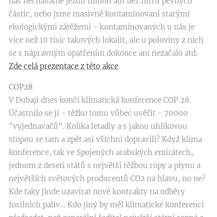
nás necháváme jezdit milion aut bez filtru pevných
částic, nebo jsme masivně kontaminovaní starými
ekologickými zátěžemi - kontaminovaných u nás je
více než 10 tisíc takových lokalit, ale u poloviny z nich
se s nápravným opatřením dokonce ani nezačalo atd.
Zde celá prezentace z této akce
.
COP28
V Dubaji dnes končí klimatická konference COP 28.
Účastnilo se jí - těžko tomu vůbec uvěřit - 70000
"vyjednavačů". Kolika letadly a s jakou uhlíkovou
stopou se tam a zpět asi všichni dopravili? Když klima
konference, tak ve Spojených arabských emirátech,
jednom z deseti států s největší těžbou ropy a plynu a
největších světových producentů CO2 na hlavu, no ne?
Kde taky jinde uzavírat nové kontrakty na odběry
fosilních paliv… Kdo jiný by měl klimatické konferenci