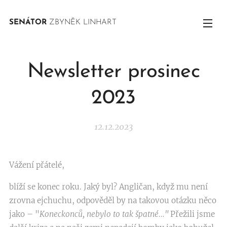
SENÁTOR
ZBYNĚK LINHART
Newsletter prosinec
2023
12.12.2023
Vážení přátelé,
blíží se konec roku. Jaký byl? Angličan, když mu není
zrovna ejchuchu, odpověděl by na takovou otázku něco
jako – "
Koneckonců, nebylo to tak špatné…"
Přežili jsme