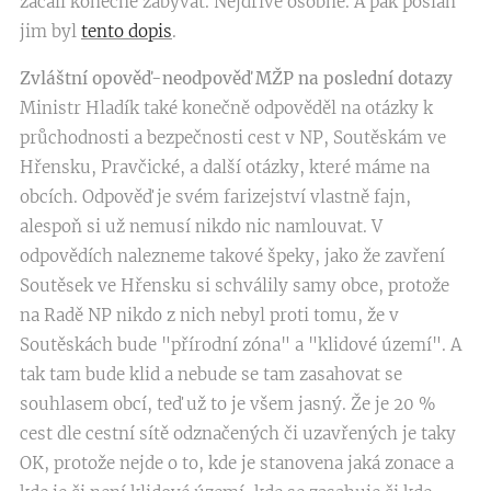
začali konečně zabývat. Nejdříve osobně. A pak poslán
jim byl
tento dopis
.
Zvláštní opověď-neodpověď MŽP na poslední dotazy
Ministr Hladík také konečně odpověděl na otázky k
průchodnosti a bezpečnosti cest v NP, Soutěskám ve
Hřensku, Pravčické, a další otázky, které máme na
obcích. Odpověď je svém farizejství vlastně fajn,
alespoň si už nemusí nikdo nic namlouvat. V
odpovědích nalezneme takové špeky, jako že zavření
Soutěsek ve Hřensku si schválily samy obce, protože
na Radě NP nikdo z nich nebyl proti tomu, že v
Soutěskách bude "přírodní zóna" a "klidové území". A
tak tam bude klid a nebude se tam zasahovat se
souhlasem obcí, teď už to je všem jasný. Že je 20 %
cest dle cestní sítě odznačených či uzavřených je taky
OK, protože nejde o to, kde je stanovena jaká zonace a