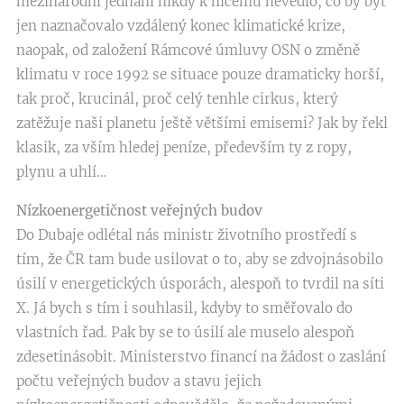
mezinárodní jednání nikdy k ničemu nevedlo, co by byť
jen naznačovalo vzdálený konec klimatické krize,
naopak, od založení Rámcové úmluvy OSN o změně
klimatu v roce 1992 se situace pouze dramaticky horší,
tak proč, krucinál, proč celý tenhle cirkus, který
zatěžuje naši planetu ještě většími emisemi? Jak by řekl
klasik, za vším hledej peníze, především ty z ropy,
plynu a uhlí…
Nízkoenergetičnost veřejných budov
Do Dubaje odlétal nás ministr životního prostředí s
tím, že ČR tam bude usilovat o to, aby se zdvojnásobilo
úsilí v energetických úsporách, alespoň to tvrdil na síti
X. Já bych s tím i souhlasil, kdyby to směřovalo do
vlastních řad. Pak by se to úsilí ale muselo alespoň
zdesetinásobit. Ministerstvo financí na žádost o zaslání
počtu veřejných budov a stavu jejich