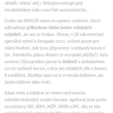
skladů, věznic atd.). Neúspora energií pod
(ne)dohledem státu musí být astronomická…
Česko tak NEPLNÍ nejen evropskou směrnici, která
zdůrazňuje
příkladnou úlohu budov veřejných
subjektů
, ale ani tu českou. Přesto, v již rok otevřené
speciální výzvě z listopadu 2022, určené pouze pro
státní budovy, kde jsou připraveny 3 miliardy korun z
tzv. Národního plánu obnovy (z evropské půjčky!), bylo
na konci října podáno pouze
11 žádostí!
s požadavkem
na 150 milionů korun, což je jen nějakých
5%
z financí
k rozdělení. Zkrátka sami na to z vysoka kašleme, ala
jiným kážeme jako svatí…
Kázat vodu a nalejvat se vínem není zrovna
následováníhodný model chování. Apeloval jsem proto
na ministry MF, MPO, MŽP, MMR a MV, aby se tím