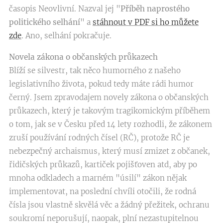
časopis Neovlivní. Nazval jej "
Příběh naprostého
politického selhání
" a
stáhnout v PDF si ho můžete
zde
. Ano, selhání pokračuje.
Novela zákona o občanských průkazech
Blíží se silvestr, tak něco humorného z našeho
legislativního života, pokud tedy máte rádi humor
černý. Jsem zpravodajem novely zákona o občanských
průkazech, který je takovým tragikomickým příběhem
o tom, jak se v Česku před 14 lety rozhodli, že zákonem
zruší používání rodných čísel (RČ), protože RČ je
nebezpečný archaismus, který musí zmizet z občanek,
řidičských průkazů, kartiček pojišťoven atd, aby po
mnoha odkladech a marném "úsilí" zákon nějak
implementovat, na poslední chvíli otočili, že rodná
čísla jsou vlastně skvělá věc a žádný přežitek, ochranu
soukromí neporušují, naopak, plní nezastupitelnou