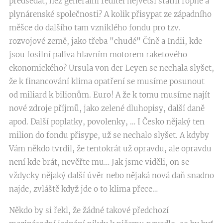
předsedat, než generální ředitel největší státní ropné a
plynárenské společnosti? A kolik přisypat ze západního
měšce do dalšího tam vzniklého fondu pro tzv.
rozvojové země, jako třeba "chudé" Číně a Indii, kde
jsou fosilní paliva hlavním motorem raketového
ekonomického? Ursula von der Leyen se nechala slyšet,
že k financování klima opatření se musíme posunout
od miliard k bilionům. Euro! A že k tomu musíme najít
nové zdroje příjmů, jako zelené dluhopisy, další daně
apod. Další poplatky, povolenky, … I Česko nějaký ten
milion do fondu přisype, už se nechalo slyšet. A kdyby
Vám někdo tvrdil, že tentokrát už opravdu, ale opravdu
není kde brát, nevěřte mu… Jak jsme viděli, on se
vždycky nějaký další úvěr nebo nějaká nová daň snadno
najde, zvláště když jde o to klima přece…
Někdo by si řekl, že žádné takové předchozí