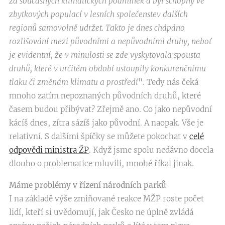
za současných klimatických podmínek a byl schopný ve
zbytkových populací v lesních společenstev dalších
regionů samovolně udržet. Takto je dnes chápáno
rozlišování mezi původními a nepůvodními druhy, neboť
je evidentní, že v minulosti se zde vyskytovala spousta
druhů, které v určitém období ustoupily konkurenčnímu
tlaku či změnám klimatu a prostředí
". Tedy nás čeká
mnoho zatím nepoznaných původních druhů, které
časem budou přibývat? Zřejmě ano. Co jako nepůvodní
kácíš dnes, zítra sázíš jako původní. A naopak. Vše je
relativní. S dalšími špíčky se můžete pokochat v
celé
odpovědi ministra ŽP
. Když jsme spolu nedávno docela
dlouho o problematice mluvili, mnohé říkal jinak.
Máme problémy v řízení národních parků
I na základě výše zmiňované reakce MŽP roste počet
lidí, kteří si uvědomují, jak Česko ne úplně zvládá