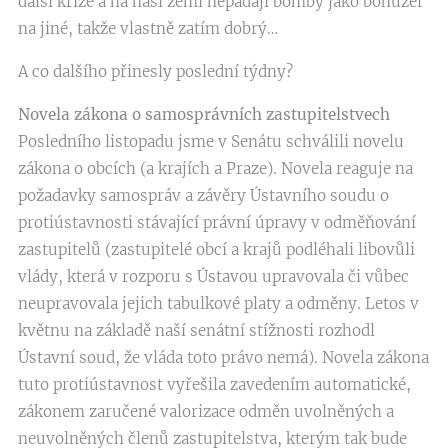
další krize a na naši zemi nepadají bomby jako bohužel
na jiné, takže vlastně zatím dobrý…
A co dalšího přinesly poslední týdny?
Novela zákona o samosprávních zastupitelstvech
Posledního listopadu jsme v Senátu schválili novelu
zákona o obcích (a krajích a Praze). Novela reaguje na
požadavky samospráv a závěry Ústavního soudu o
protiústavnosti stávající právní úpravy v odměňování
zastupitelů (zastupitelé obcí a krajů podléhali libovůli
vlády, která v rozporu s Ústavou upravovala či vůbec
neupravovala jejich tabulkové platy a odměny. Letos v
květnu na základě naší senátní stížnosti rozhodl
Ústavní soud, že vláda toto právo nemá). Novela zákona
tuto protiústavnost vyřešila zavedením automatické,
zákonem zaručené valorizace odměn uvolněných a
neuvolněných členů zastupitelstva, kterým tak bude