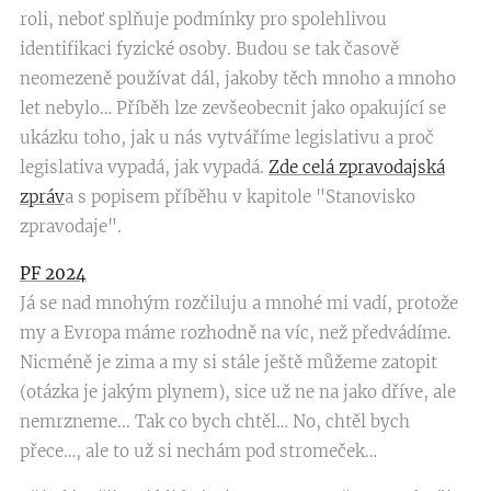
roli, neboť splňuje podmínky pro spolehlivou
identifikaci fyzické osoby. Budou se tak časově
neomezeně používat dál, jakoby těch mnoho a mnoho
let nebylo… Příběh lze zevšeobecnit jako opakující se
ukázku toho, jak u nás vytváříme legislativu a proč
legislativa vypadá, jak vypadá.
Zde celá zpravodajská
zpráv
a s popisem příběhu v kapitole "Stanovisko
zpravodaje".
PF 2024
Já se nad mnohým rozčiluju a mnohé mi vadí, protože
my a Evropa máme rozhodně na víc, než předvádíme.
Nicméně je zima a my si stále ještě můžeme zatopit
(otázka je jakým plynem), sice už ne na jako dříve, ale
nemrzneme... Tak co bych chtěl… No, chtěl bych
přece…, ale to už si nechám pod stromeček…