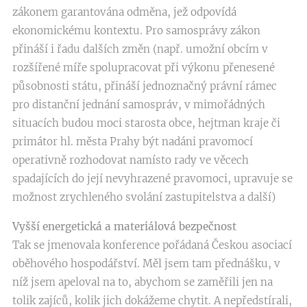
zákonem garantována odměna, jež odpovídá
ekonomickému kontextu. Pro samosprávy zákon
přináší i řadu dalších změn (např. umožní obcím v
rozšířené míře spolupracovat při výkonu přenesené
působnosti státu, přináší jednoznačný právní rámec
pro distanční jednání samospráv, v mimořádných
situacích budou moci starosta obce, hejtman kraje či
primátor hl. města Prahy být nadáni pravomocí
operativně rozhodovat namísto rady ve věcech
spadajících do její nevyhrazené pravomoci, upravuje se
možnost zrychleného svolání zastupitelstva a další)
Vyšší energetická a materiálová bezpečnost
Tak se jmenovala konference pořádaná Českou asociací
oběhového hospodářství. Měl jsem tam přednášku, v
níž jsem apeloval na to, abychom se zaměřili jen na
tolik zajíců, kolik jich dokážeme chytit. A nepředstírali,