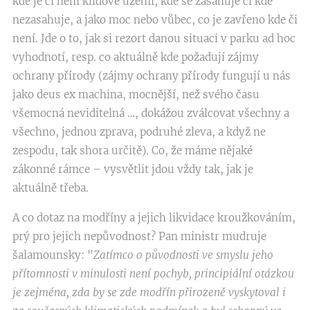
kde je či není klidové území, kde se zasahuje či kde
nezasahuje, a jako moc nebo vůbec, co je zavřeno kde či
není. Jde o to, jak si rezort danou situaci v parku ad hoc
vyhodnotí, resp. co aktuálně kde požadují zájmy
ochrany přírody (zájmy ochrany přírody fungují u nás
jako deus ex machina, mocnější, než svého času
všemocná neviditelná …, dokážou zválcovat všechny a
všechno, jednou zprava, podruhé zleva, a když ne
zespodu, tak shora určitě). Co, že máme nějaké
zákonné rámce – vysvětlit jdou vždy tak, jak je
aktuálně třeba.
A co dotaz na modříny a jejich likvidace kroužkováním,
prý pro jejich nepůvodnost? Pan ministr mudruje
šalamounsky: "
Zatímco o původnosti ve smyslu jeho
přítomnosti v minulosti není pochyb, principiální otázkou
je zejména, zda by se zde modřín přirozeně vyskytoval i