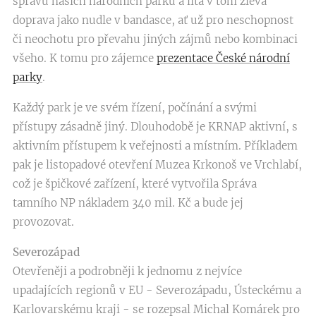
správu našich národních parků a lítá v tom zleva
doprava jako nudle v bandasce, ať už pro neschopnost
či neochotu pro převahu jiných zájmů nebo kombinaci
všeho. K tomu pro zájemce
prezentace České národní
parky
.
Každý park je ve svém řízení, počínání a svými
přístupy zásadně jiný. Dlouhodobě je KRNAP aktivní, s
aktivním přístupem k veřejnosti a místním. Příkladem
pak je listopadové otevření Muzea Krkonoš ve Vrchlabí,
což je špičkové zařízení, které vytvořila Správa
tamního NP nákladem 340 mil. Kč a bude jej
provozovat.
Severozápad
Otevřeněji a podrobněji k jednomu z nejvíce
upadajících regionů v EU - Severozápadu, Ústeckému a
Karlovarskému kraji - se rozepsal Michal Komárek pro