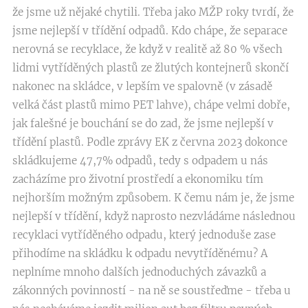
že jsme už nějaké chytili. Třeba jako MŽP roky tvrdí, že
jsme nejlepší v třídění odpadů. Kdo chápe, že separace
nerovná se recyklace, že když v realitě až 80 % všech
lidmi vytříděných plastů ze žlutých kontejnerů skončí
nakonec na skládce, v lepším ve spalovně (v zásadě
velká část plastů mimo PET lahve), chápe velmi dobře,
jak falešné je bouchání se do zad, že jsme nejlepší v
třídění plastů. Podle zprávy EK z června 2023 dokonce
skládkujeme 47,7% odpadů, tedy s odpadem u nás
zacházíme pro životní prostředí a ekonomiku tím
nejhorším možným způsobem. K čemu nám je, že jsme
nejlepší v třídění, když naprosto nezvládáme následnou
recyklaci vytříděného odpadu, který jednoduše zase
přihodíme na skládku k odpadu nevytříděnému? A
neplníme mnoho dalších jednoduchých závazků a
zákonných povinností - na ně se soustřeďme - třeba u