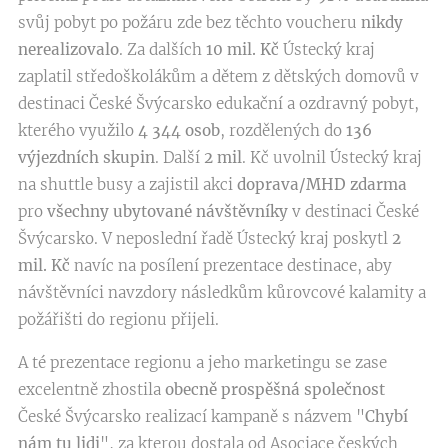
svůj pobyt po požáru zde bez těchto voucheru
nikdy
nerealizovalo
. Za dalších
10 mil.
Kč
Ústecký kraj
zaplatil středoškolákům a dětem z dětských domovů v
destinaci České Švýcarsko edukační a ozdravný pobyt,
kterého využilo
4 344 osob
, rozdělených do
136
výjezdních skupin
. Další
2 mil
. Kč uvolnil Ústecký kraj
na shuttle busy a zajistil akci
doprava/MHD zdarma
pro
všechny ubytované návštěvníky
v destinaci České
Švýcarsko. V neposlední řadě Ústecký kraj poskytl
2
mil. Kč
navíc na posílení prezentace destinace, aby
návštěvníci navzdory následkům kůrovcové kalamity a
požářišti do regionu přijeli.
A té prezentace regionu a jeho marketingu se zase
excelentně zhostila
obecně prospěšná společnost
České Švýcarsko realizací kampaně s názvem "
Chybí
nám tu lidi
", za kterou dostala od Asociace českých