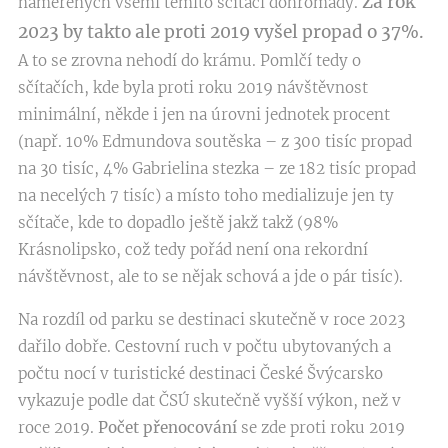
Za rok
naměřených všemi těmito sčítači dohromady.
2023 by takto ale proti 2019 vyšel propad o 37%.
A to se zrovna nehodí do krámu. Pomlčí tedy o
sčítačích, kde byla proti roku 2019 návštěvnost
minimální, někde i jen na úrovni jednotek procent
(např. 10% Edmundova soutěska – z 300 tisíc propad
na 30 tisíc, 4% Gabrielina stezka – ze 182 tisíc propad
na necelých 7 tisíc) a místo toho medializuje jen ty
sčítače, kde to dopadlo ještě jakž takž (98%
Krásnolipsko, což tedy pořád není ona rekordní
návštěvnost, ale to se nějak schová a jde o pár tisíc).
Na rozdíl od parku se destinaci skutečně v roce 2023
dařilo dobře. Cestovní ruch v počtu ubytovaných a
počtu nocí v turistické destinaci České Švýcarsko
vykazuje podle dat ČSÚ skutečně vyšší výkon, než v
roce 2019.
Počet přenocování
se zde proti roku 2019