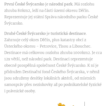
První České Švýcarsko
je
národní park
. Má rozlohu
zhruba 80km2, leží na části území okresu Děčín.
Reprezentuje jej státní Správa národního parku České
Švýcarsko.
Druhé České Švýcarsko
je
turistická destinace
.
Zahrnuje celý okres Děčín, plus katastry obcí z
Ústeckého okresu - Petrovice, Tisou a Libouchec.
Destinace má celkovou rozlohu zhruba 1000km2. Je cca
12x větší, než národní park. Destinaci reprezentuje
obecně prospěšná společnost České Švýcarsko. K ní je
přidružen Destinační fond Českého Švýcarska, v němž
jsou sdruženy desítky lokálních aktérů, od místních
samospráv přes neziskovky až po podnikatelské fyzické
i právnické osoby.