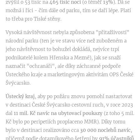
zvýšil o 53 tisíc na
465 tisíc nocí
(o téměř
13%
). Dá se
možná i říci - čím dále od parku, tím se daří lépe. Platí
to třeba pro Tiské stěny.
Vysoká návštěvnost nebyla způsobena "přitažlivostí"
národní parku (ten je ve stavu více než zuboženém a
jeho návštěvnost to bohužel dokládá, nejvíce trpí
podnikatelé kolem Hřenska a Mezné), jak se snaží
naznačit "ochranáři", ale díky záchranné podpoře
Ústeckého kraje a marketingovým aktivitám OPS České
Švýcarsko.
Ústecký kraj
, aby po požáru znovu pomohl nastartovat
v destinaci České Švýcarsko cestovní ruch, v roce 2023
dal
11 mil. Kč navíc na ubytovací poukazy
(z toho 5 mil.
Kč bylo po peripetiích proplaceno MMR). Díky tomu
bylo v destinaci realizováno cca
30 000 noclehů navíc
,
přičemž podle dotazníkového šetření by
91% účastníků