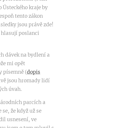
o Ústeckého kraje by
alespoň tento zákon
ůsledky jsou právě zde!
hlasují poslanci
ch dávek na bydlení a
ože mi opět
ky písemně (
dopis
rávě jsou hromady lidí
kých úvah.
národních parcích a
 se, že když už se
dil usnesení, ve