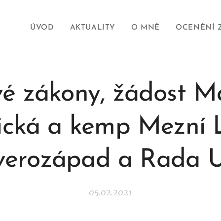
ÚVOD
AKTUALITY
O MNĚ
OCENĚNÍ 
é zákony, žádost M
ická a kemp Mezní 
verozápad a Rada UK
05.02.2021