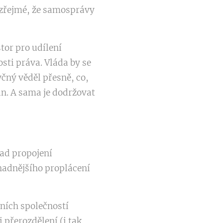
e zřejmé, že samosprávy
tor pro udílení
ti práva. Vláda by se
čný věděl přesně, co,
án. A sama je dodržovat
ad propojení
nadnějšího proplácení
bních společností
 přerozdělení (i tak