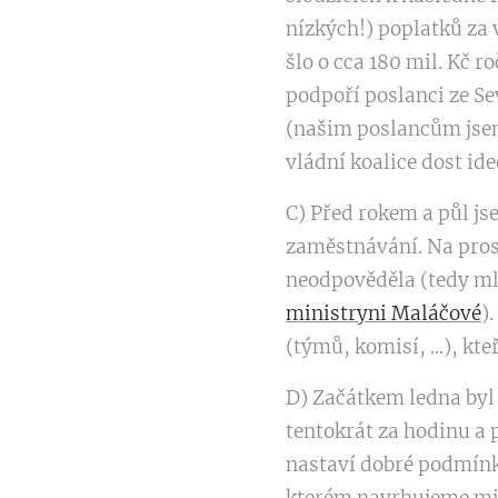
nízkých!) poplatků za 
šlo o cca 180 mil. Kč r
podpoří poslanci ze Sev
(našim poslancům jsem 
vládní koalice dost ide
C) Před rokem a půl js
zaměstnávání. Na pros
neodpověděla (tedy mlu
ministryni Maláčové
)
(týmů, komisí, ...), kt
D) Začátkem ledna byl
tentokrát za hodinu a p
nastaví dobré podmínky