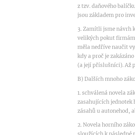
z tzv. daňového balíčk
jsou základem pro inve
3. Zamítli jsme návrh 
velikých pokut firmám
měla nedříve naučit vy
kdy a proč je zakázáno
(a její příslušníci). A
B) Dalších mnoho záko
1. schválená novela z
zasahujících jednotek
zásahů u autonehod, a
2. Novela horního záko
sloužících k následné 