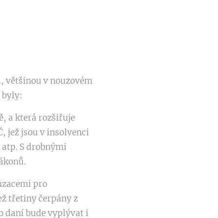
ů, většinou v nouzovém
 byly:
, a která rozšiřuje
jež jsou v insolvenci
b atp. S drobnými
ákonů.
nzacemi pro
ež třetiny čerpány z
o daní bude vyplývat i