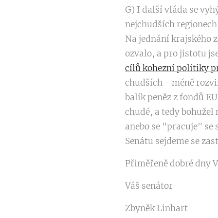
G) I další vláda se vyh
nejchudších regionech,
Na jednání krajského z
ozvalo, a pro jistotu 
cílů kohezní politiky 
chudších - méně rozvinu
balík peněz z fondů EU
chudé, a tedy bohužel n
anebo se "pracuje" se s
Senátu sejdeme se zastou
Přiměřeně dobré dny V
Váš senátor
Zbyněk Linhart