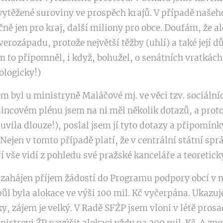
vytěžené suroviny ve prospěch krajů. V případě našeh
očně jen pro kraj, další miliony pro obce. Doufám, že 
erozápadu, protože největší těžby (uhlí) a také její d
to připomněl, i když, bohužel, o senátních vratkách 
ologicky!)
em byl u ministryně Maláčové mj. ve věci tzv. sociální
incovém plénu jsem na ni měl několik dotazů, a prot
vila dlouze!), poslal jsem jí tyto dotazy a připomín
. Nejen v tomto případě platí, že v centrální státní sp
eří vše vidí z pohledu své pražské kanceláře a teoretic
 zahájen příjem žádostí do Programu podpory obcí v 
ůl byla alokace ve výši 100 mil. Kč vyčerpána. Ukazuje
, zájem je velký. V Radě SFŽP jsem vloni v létě prosa