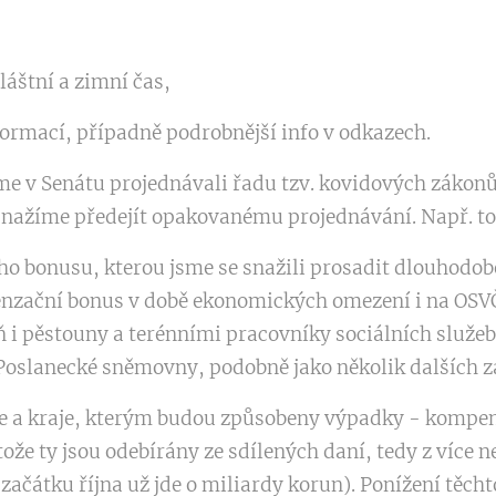
láštní a zimní čas,
formací, případně podrobnější info v odkazech.
me v Senátu projednávali řadu tzv. kovidových zákon
snažíme předejít opakovanému projednávání. Např. to
o bonusu, kterou jsme se snažili prosadit dlouhodobě
zační bonus v době ekonomických omezení i na OSVČ, 
ň i pěstouny a terénními pracovníky sociálních služe
oslanecké sněmovny, podobně jako několik dalších z
e a kraje, kterým budou způsobeny výpadky - kompe
ože ty jsou odebírány ze sdílených daní, tedy z více n
ačátku října už jde o miliardy korun). Ponížení těcht