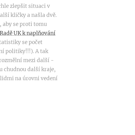
hle zlepšit situaci v
lší kličky a našla dvě.
, aby se proti tomu
 Radě UK k naplňování
statistiky se počet
í politiky!!!). A tak
 rozmělní mezi další -
du chudnou další kraje,
s lidmi na úrovni vedení