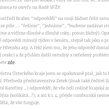
strovi ŽP navýšit alokaci vždy na 200 mil. Kč. A zno
února to otevřu na Radě SFŽP.
rostředí Brabec "odpověděl" na moji žádost řešit ost
 se píše ...: "řešíme", "jednáme", "budeme zadávat stu
šíme a vidíme dlouhé a dlouhé roky, posun žádný). Op
é odpovědi minulý týden v Senátu, stejně tak jako o p
 Hřensku atp. A řekl jsem mu, že jeho odpověď dostač
 reakci a že přidám další ostudný a neřešený problém.
nete
zde
.
elstva Ústeckého kraje jsem se opakovaně ptal, jak to 
 Předseda představenstva Zetek (jinak také ředitel 
é Kateřiny ...) odpověděl, že vše řeší reálně Krajská 
ýza (kolikátá...?), a asi k 1. 4. přejde rumburská nem
ělá, že vše funguje.