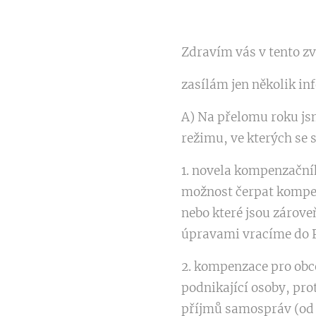
Zdravím vás v tento zv
zasílám jen několik in
A) Na přelomu roku js
režimu, ve kterých se 
1. novela kompenzačníh
možnost čerpat kompen
nebo které jsou zárove
úpravami vracíme do P
2. kompenzace pro obc
podnikající osoby, prot
příjmů samospráv (od z