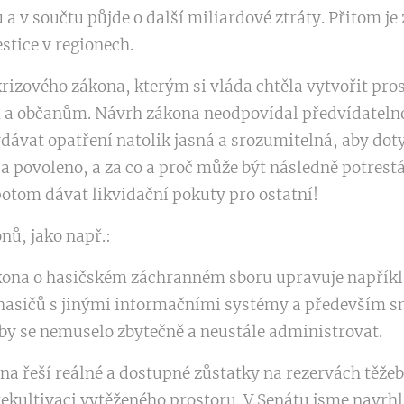
u a v součtu půjde o další miliardové ztráty. Přitom j
stice v regionech.
krizového zákona, kterým si vláda chtěla vytvořit pros
 a občanům. Návrh zákona neodpovídal předvídatelnos
dávat opatření natolik jasná a srozumitelná, aby doty
 a povoleno, a za co a proč může být následně potrest
ž potom dávat likvidační pokuty pro ostatní!
nů, jako např.:
ákona o hasičském záchranném sboru upravuje napříkl
 hasičů s jinými informačními systémy a především s
by se nemuselo zbytečně a neustále administrovat.
na řeší reálné a dostupné zůstatky na rezervách těže
rekultivaci vytěženého prostoru. V Senátu jsme navrhli