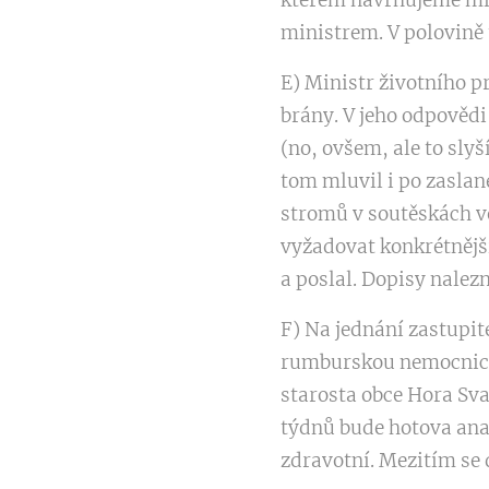
kterém navrhujeme mini
ministrem. V polovině 
E) Ministr životního p
brány. V jeho odpovědi
(no, ovšem, ale to sly
tom mluvil i po zaslan
stromů v soutěskách ve
vyžadovat konkrétnější
a poslal. Dopisy nalez
F) Na jednání zastupit
rumburskou nemocnicí.
starosta obce Hora Svat
týdnů bude hotova anal
zdravotní. Mezitím se d