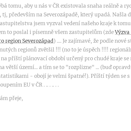
ýbá tomu, aby u nás v ČR existovala snaha reálně a ryc
 tj, především na Severozápadě, který upadá. Našla da
astupitelstva jsem vyzval vedení našeho kraje k tomu
jsem to poslal i písemně všem zastupitelům (zde
Výzva
pro region Severozápad
) .... Je zajímavé, že podle nové 
tých regionů zvětšil !!! (no to je úspěch !!!! regionáln
 na příští plánovací období určený pro chudé kraje se
a větší území... a tím se to "rozplizne" ... (buď oprav
tatistikami - obojí je velmi špatné!). Příští týden se 
pením EU v ČR . .. . .. . .
ám přeje,