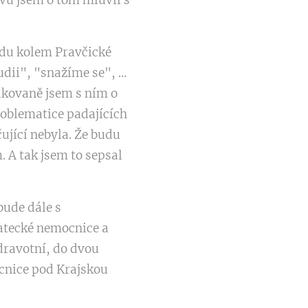
vu jsem o tom mluvil s
udu kolem Pravčické
dii", "snažíme se", ...
akovaně jsem s ním o
roblematice padajících
ující nebyla. Že budu
 A tak jsem to sepsal
bude dále s
žatecké nemocnice a
zdravotní, do dvou
ocnice pod Krajskou