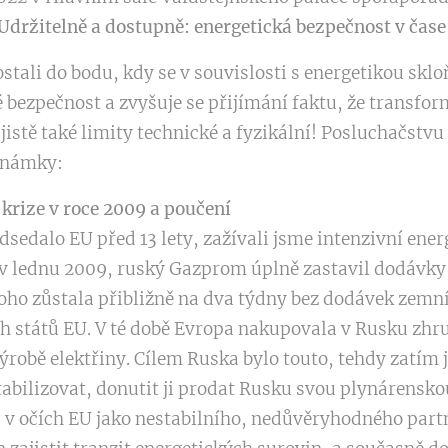
Udržitelně a dostupně: energetická bezpečnost v čas
dostali do bodu, kdy se v souvislosti s energetikou sk
ké bezpečnost a zvyšuje se přijímání faktu, že transf
jistě také limity technické a fyzikální! Posluchačstvu
známky:
 krize v roce 2009 a poučení
sedalo EU před 13 lety, zažívali jsme intenzivní ene
, v lednu 2009, ruský Gazprom úplně zastavil dodávky
oho zůstala přibližně na dva týdny bez dodávek zemn
ch států EU. V té době Evropa nakupovala v Rusku zh
ýrobě elektřiny. Cílem Ruska bylo touto, tehdy zatím 
tabilizovat, donutit ji prodat Rusku svou plynárensko
 v očích EU jako nestabilního, nedůvěryhodného part