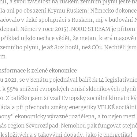
hlí, a svou závislost na ruském zemním plynu ještě n
ila ani po obsazení Krymu Ruskem! Německo dokonce
račovalo v úzké spolupráci s Ruskem, mj. v budování 
epsali Němci v roce 2015). NORD STREAM je přitom j
příklad nikdo nechce vědět, že metan, který masově u
zemního plynu, je až 80x horší, než CO2. Nechtěli jsm
em.
ansformace k zelené ekonomice
u 2021, se v Senátu pojednával balíček 14 legislativn
t k 55% snížení evropských emisí skleníkových plynů
 Z balíčku jsem si vzal Evropský sociální klimatický 
dala při přechodu změny energetiky VELKÉ sociální d
pony" ekonomicky výrazně rozdělena, a to nejen mezi 
u nás region Severozápad. Nemohou pak fungovat stejné
k složitých a s takovými dopady, jako je energetika!