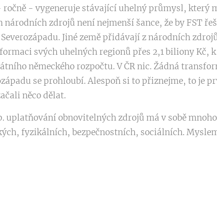
ročně - vygeneruje stávající uhelný průmysl, který m
národních zdrojů není nejmenší šance, že by FST řeš
 Severozápadu. Jiné země přidávají z národních zdroj
formaci svých uhelných regionů přes 2,1 biliony Kč, k
státního německého rozpočtu. V ČR nic. Žádná transf
ápadu se prohloubí. Alespoň si to přiznejme, to je p
čali něco dělat.
p. uplatňování obnovitelných zdrojů má v sobě mnoho p
ckých, fyzikálních, bezpečnostních, sociálních. Myslem