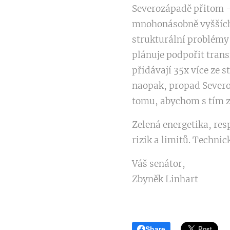
Severozápadě přitom - 
mnohonásobně vyšších 
strukturální problémy
plánuje podpořit trans
přidávají 35x více ze 
naopak, propad Severoz
tomu, abychom s tím za
Zelená energetika, res
rizik a limitů. Techni
Váš senátor,
Zbyněk Linhart
Share