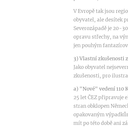
V Evropě tak jsou regi
obyvatel, ale desítek 
Severozápadě je 20-30 
opravu střechy, na vým
jen pouhým fantazíro
3) Vlastní zkušenosti 
Jako obyvatel nejsever
zkušenosti, pro ilustra
a) "Nové" vedení 110 
25 let ČEZ připravuje e
stran obklopen Německe
opakovaným výpadkům,
mít po této době ani z