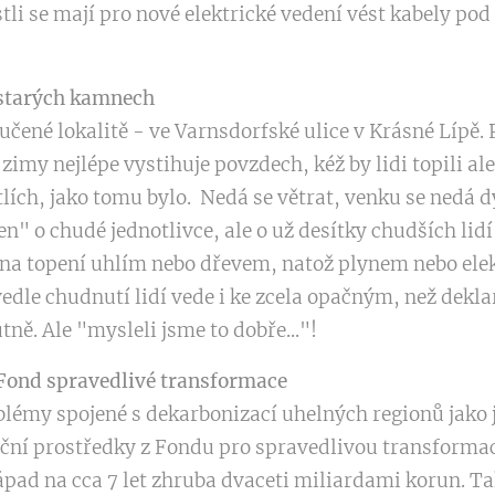
tli se mají pro nové elektrické vedení vést kabely po
 starých kamnech
učené lokalitě - ve Varnsdorfské ulice v Krásné Lípě. 
zimy nejlépe vystihuje povzdech, kéž by lidi topili 
lích, jako tomu bylo. Nedá se větrat, venku se nedá d
en" o chudé jednotlivce, ale o už desítky chudších lid
 na topení uhlím nebo dřevem, natož plynem nebo ele
vedle chudnutí lidí vede i ke zcela opačným, než de
ně. Ale "mysleli jsme to dobře..."!
 Fond spravedlivé transformace
blémy spojené s dekarbonizací uhelných regionů jako
ční prostředky z Fondu pro spravedlivou transformac
ápad na cca 7 let zhruba dvaceti miliardami korun. T