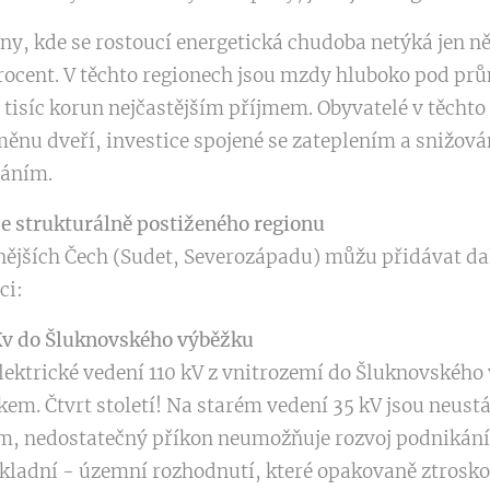
ony, kde se rostoucí energetická chudoba netýká jen 
procent. V těchto regionech jsou mzdy hluboko pod p
tisíc korun nejčastějším příjmem. Obyvatelé v těchto
ěnu dveří, investice spojené se zateplením a snižov
váním.
ze strukturálně postiženého regionu
nějších Čech (Sudet, Severozápadu) můžu přidávat dal
ci:
Kv do Šluknovského výběžku
lektrické vedení 110 kV z vnitrozemí do Šluknovského v
m. Čtvrt století! Na starém vedení 35 kV jsou neustá
 nedostatečný příkon neumožňuje rozvoj podnikání 
ákladní - územní rozhodnutí, které opakovaně ztrosko