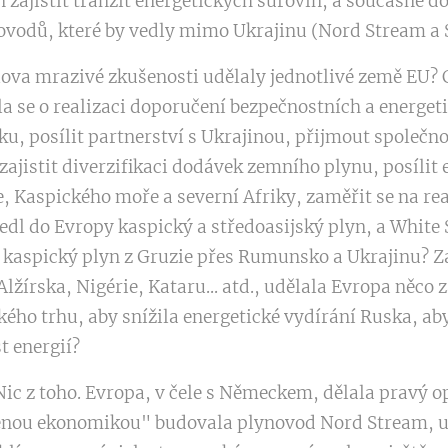
 zajistit tranzit energetických surovin, a současně d
ovodů, které by vedly mimo Ukrajinu (Nord Stream a 
lova mrazivé zkušenosti udělaly jednotlivé země EU? C
ila se o realizaci doporučení bezpečnostních a energet
sku, posílit partnerství s Ukrajinou, přijmout společ
zajistit diverzifikaci dodávek zemního plynu, posílit
, Kaspického moře a severní Afriky, zaměřit se na re
edl do Evropy kaspický a středoasijský plyn, a White 
 kaspický plyn z Gruzie přes Rumunsko a Ukrajinu? Z
lžírska, Nigérie, Kataru... atd., udělala Evropa něco
ckého trhu, aby snížila energetické vydírání Ruska, ab
t energií?
c z toho. Evropa, v čele s Německem, dělala pravý op
lenou ekonomikou" budovala plynovod Nord Stream, u