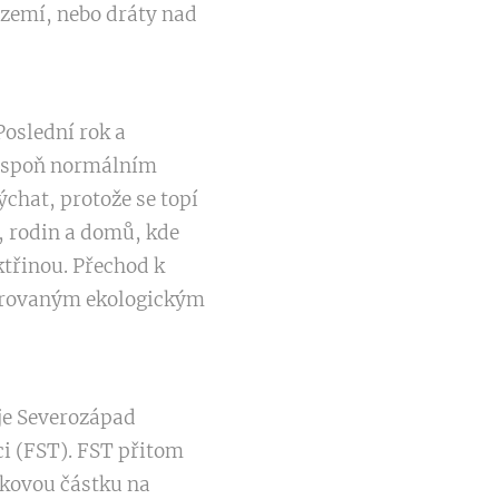
d zemí, nebo dráty nad
Poslední rok a
alespoň normálním
ýchat, protože se topí
í, rodin a domů, kde
ktřinou. Přechod k
klarovaným ekologickým
 je Severozápad
i (FST). FST přitom
akovou částku na