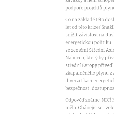
závazky a není schopen
podpoře projektů plyn
Co na základě této dos
let od této krize? Snaž
snížit závislost na Ru
energetickou politiku, 
se zeměmi Střední Asie
Nabucco, který by přiv
střední Evropy přivedl
zkapalněného plynu z A
diverzifikaci energeti
bezpečnost, dostupnos
Odpověď známe. NIC! Ni
měla. Ohánějíc se "ze