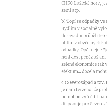
CHKO Lužické hory, jes
zemí atp.
b) Topí se odpadky ve
Bydlím v sociálně vylo
dosavadní průběh této 
uhlím v obyčejných kot
odpadky. Opět nejde "j
není dost peněz už ani
zelené ekonomice tak 
efektům... docela mohut
c ) Severozápad a tzv.
Je nám tvrzeno, že pro
pomohou vyřešit finan
disponuje pro Severoz