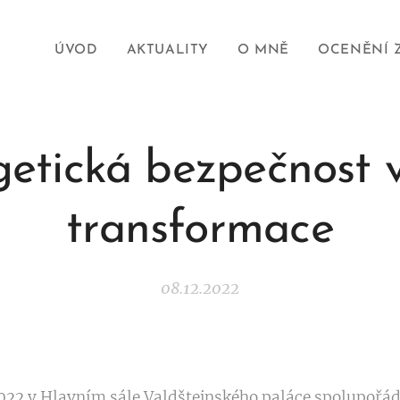
ÚVOD
AKTUALITY
O MNĚ
OCENĚNÍ 
etická bezpečnost 
transformace
08.12.2022
2022 v Hlavním sále Valdštejnského paláce spolupořád