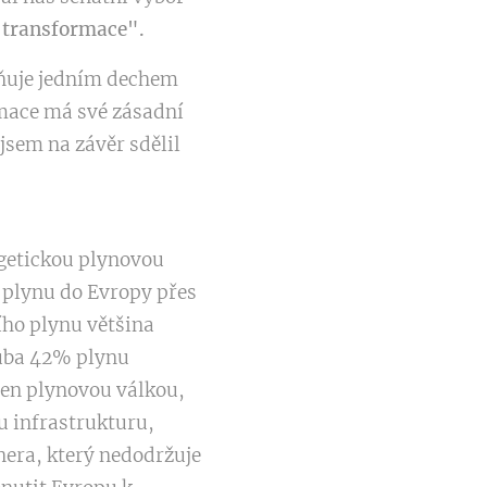
e transformace".
loňuje jedním dechem
ormace má své zásadní
 jsem na závěr sdělil
rgetickou plynovou
 plynu do Evropy přes
ího plynu většina
ruba 42% plynu
jen plynovou válkou,
u infrastrukturu,
nera, který nedodržuje