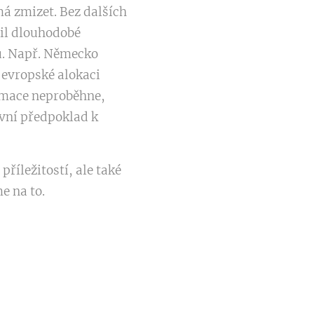
á zmizet. Bez dalších
il dlouhodobé
ů. Např. Německo
 evropské alokaci
ormace neproběhne,
rvní předpoklad k
říležitostí, ale také
e na to.