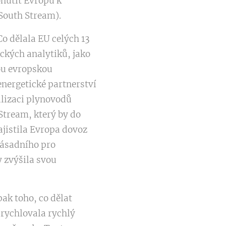
onutit Evropu k
South Stream).
o dělala EU celých 13
ických analytiků, jako
nou evropskou
 energetické partnerství
alizaci plynovodů
Stream, který by do
ajistila Evropa dovoz
 zásadního pro
y zvýšila svou
ak toho, co dělat
rychlovala rychlý