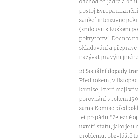
odchod od jádra a od u
postoj Evropa nezměn
sankcí intenzivně pok
(smlouvu s Ruskem pod
pokrytectví. Dodnes na
skladování a přepravě 
nazývat pravým jmén
2) Sociální dopady tr
Před rokem, v listopad
komise, které mají vés
porovnání s rokem 1990.
sama Komise předpoklá
let po pádu "železné o
uvnitř států, jako je 
problémů, obzvláště ta