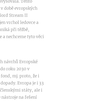
avyšovala. Tento
 v době evropských
Nord Stream II
en vrchol ledovce a
niká při těžbě,
e a nechceme tyto věci
ích návrhů Evropské
 do roku 2030 v
fond, mj. proto, že i
opady. Evropa je i 33
členskými státy, ale i
 nástroje na řešení