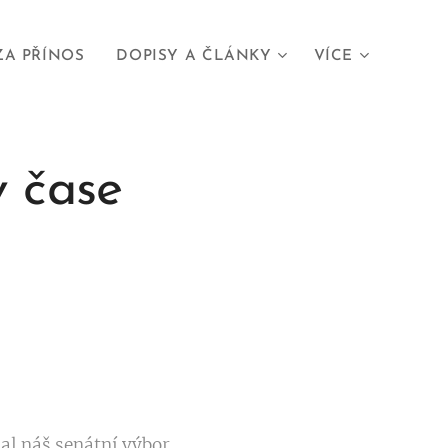
ZA PŘÍNOS
DOPISY A ČLÁNKY
VÍCE
v čase
al náš senátní výbor