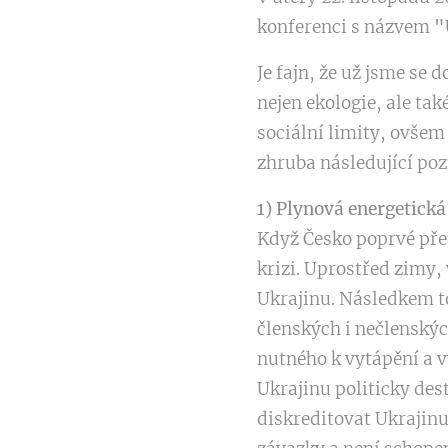
konferenci s názvem
"
Je fajn, že už jsme se 
nejen ekologie, ale ta
sociální limity, ovšem 
zhruba následující po
1) Plynová energetická
Když Česko poprvé před
krizi. Uprostřed zimy
Ukrajinu. Následkem t
členských i nečlenský
nutného k vytápění a v
Ukrajinu politicky des
diskreditovat Ukrajinu