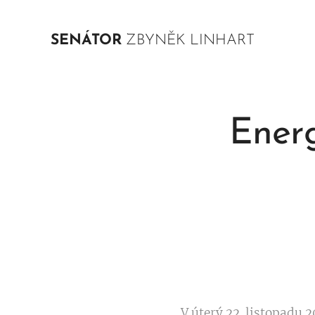
SENÁTOR
ZBYNĚK LINHART
Energ
V úterý 22. listopadu 