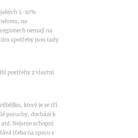
nějakých 5-10%
růměrem, na
 regionech nemají na
áním spotřeby jsou tady
ší postřehy z vlastní
ýběžku, který je ze tří
lé poruchy, dochází k
atd. Nejsme schopni
tává třeba na sporu s