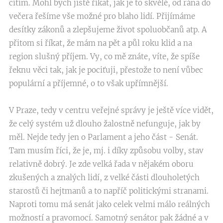
cítím. Mohl bych jistě říkat, jak je to skvělé, od rána do
večera řešíme vše možné pro blaho lidí. Přijímáme
desítky zákonů a zlepšujeme život spoluobčanů atp. A
přitom si říkat, že mám na pět a půl roku klid a na
region slušný příjem. Vy, co mě znáte, víte, že spíše
řeknu věci tak, jak je pociťuji, přestože to není vůbec
populární a příjemné, o to však upřímnější.
V Praze, tedy v centru veřejné správy je ještě více vidět,
že celý systém už dlouho žalostně nefunguje, jak by
měl. Nejde tedy jen o Parlament a jeho část - Senát.
Tam musím říci, že je, mj. i díky způsobu volby, stav
relativně dobrý. Je zde velká řada v nějakém oboru
zkušených a znalých lidí, z velké části dlouholetých
starostů či hejtmanů a to napříč politickými stranami.
Naproti tomu má senát jako celek velmi málo reálných
možností a pravomocí. Samotný senátor pak žádné a v