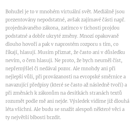
Bohužel je to v mnohém virtuální svět. Mediálně jsou
prezentovány nepodstatné, avšak zajímavé části např.
projednávaného zákona, zatímco v tichosti projdou
podstatné a dobře ukryté změny. Mnozí opakovaně
dlouho hovoří a pak v naprostém rozporu s tím, co
říkají, hlasují. Musím přiznat, že často ani v důsledku
nevím, o čem hlasuji. Ne proto, že bych neuměl číst,
nepřemýšlel či nedával pozor. Ale mnohdy ani při
nejlepší vůli, při provázanosti na evropské směrnice a
navazující předpisy (které se často až následně tvoří) a
při změnách k zákonům na desítkách stranách textů
rozumět podle mě ani nejde. Výsledek vidíme již dlouhá
léta všichni. Ale budu se snažit alespoň některé věci a
ty největší blbosti brzdit.