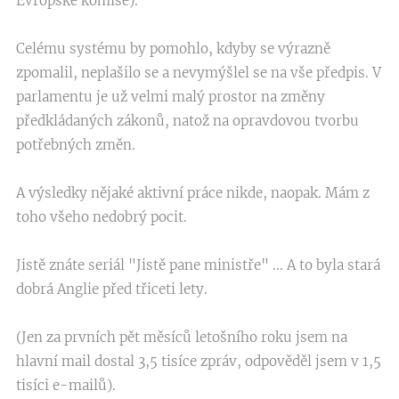
Evropské komise).
Celému systému by pomohlo, kdyby se výrazně
zpomalil, neplašilo se a nevymýšlel se na vše předpis. V
parlamentu je už velmi malý prostor na změny
předkládaných zákonů, natož na opravdovou tvorbu
potřebných změn.
A výsledky nějaké aktivní práce nikde, naopak. Mám z
toho všeho nedobrý pocit.
Jistě znáte seriál "Jistě pane ministře" ... A to byla stará
dobrá Anglie před třiceti lety.
(Jen za prvních pět měsíců letošního roku jsem na
hlavní mail dostal 3,5 tisíce zpráv, odpověděl jsem v 1,5
tisíci e-mailů).