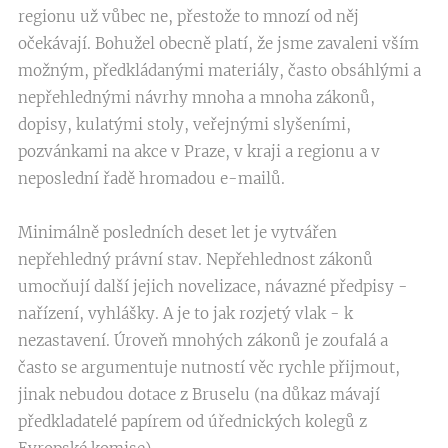
regionu už vůbec ne, přestože to mnozí od něj
očekávají. Bohužel obecně platí, že jsme zavaleni vším
možným, předkládanými materiály, často obsáhlými a
nepřehlednými návrhy mnoha a mnoha zákonů,
dopisy, kulatými stoly, veřejnými slyšeními,
pozvánkami na akce v Praze, v kraji a regionu a v
neposlední řadě hromadou e-mailů.
Minimálně posledních deset let je vytvářen
nepřehledný právní stav. Nepřehlednost zákonů
umocňují další jejich novelizace, návazné předpisy -
nařízení, vyhlášky. A je to jak rozjetý vlak - k
nezastavení. Úroveň mnohých zákonů je zoufalá a
často se argumentuje nutností věc rychle přijmout,
jinak nebudou dotace z Bruselu (na důkaz mávají
předkladatelé papírem od úřednických kolegů z