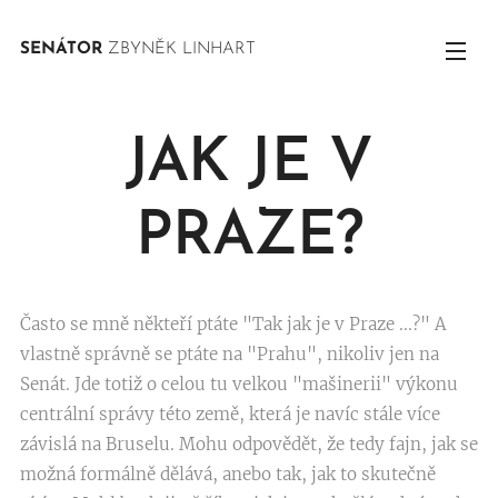
SENÁTOR
ZBYNĚK LINHART
JAK JE V
PRAZE?
Často se mně někteří ptáte "Tak jak je v Praze ...?" A
vlastně správně se ptáte na "Prahu", nikoliv jen na
Senát. Jde totiž o celou tu velkou "mašinerii" výkonu
centrální správy této země, která je navíc stále více
závislá na Bruselu. Mohu odpovědět, že tedy fajn, jak se
možná formálně dělává, anebo tak, jak to skutečně