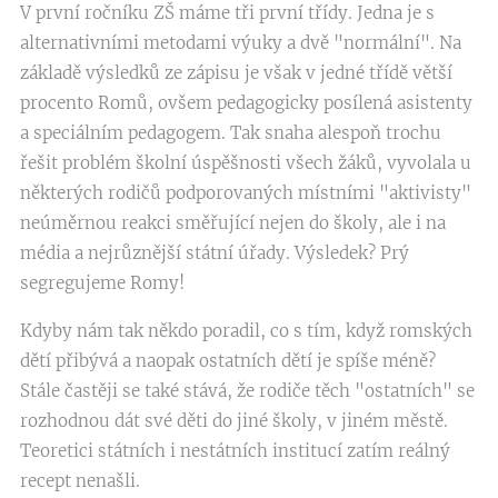
V první ročníku ZŠ máme tři první třídy. Jedna je s
alternativními metodami výuky a dvě "normální". Na
základě výsledků ze zápisu je však v jedné třídě větší
procento Romů, ovšem pedagogicky posílená asistenty
a speciálním pedagogem. Tak snaha alespoň trochu
řešit problém školní úspěšnosti všech žáků, vyvolala u
některých rodičů podporovaných místními "aktivisty"
neúměrnou reakci směřující nejen do školy, ale i na
média a nejrůznější státní úřady. Výsledek? Prý
segregujeme Romy!
Kdyby nám tak někdo poradil, co s tím, když romských
dětí přibývá a naopak ostatních dětí je spíše méně?
Stále častěji se také stává, že rodiče těch "ostatních" se
rozhodnou dát své děti do jiné školy, v jiném městě.
Teoretici státních i nestátních institucí zatím reálný
recept nenašli.