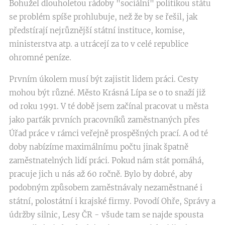
Bohužel dlouholetou rádoby "sociální" politikou státu
se problém spíše prohlubuje, než že by se řešil, jak
předstírají nejrůznější státní instituce, komise,
ministerstva atp. a utrácejí za to v celé republice
ohromné peníze.
Prvním úkolem musí být zajistit lidem práci. Cesty
mohou být různé. Město Krásná Lípa se o to snaží již
od roku 1991. V té době jsem začínal pracovat u města
jako parťák prvních pracovníků zaměstnaných přes
Úřad práce v rámci veřejně prospěšných prací. A od té
doby nabízíme maximálnímu počtu jinak špatně
zaměstnatelných lidí práci. Pokud nám stát pomáhá,
pracuje jich u nás až 60 ročně. Bylo by dobré, aby
podobným způsobem zaměstnávaly nezaměstnané i
státní, polostátní i krajské firmy. Povodí Ohře, Správy a
údržby silnic, Lesy ČR - všude tam se najde spousta