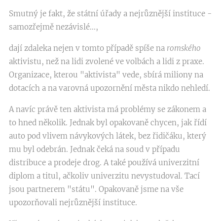
Smutný je fakt, že státní úřady a nejrůznější instituce -
samozřejmě nezávislé...,
dají zdaleka nejen v tomto případě spíše na
romského
aktivistu, než na lidi zvolené ve volbách a lidi z praxe.
Organizace, kterou "aktivista" vede, sbírá miliony na
dotacích a na varovná upozornění města nikdo nehledí.
A navíc právě ten aktivista má problémy se zákonem a
to hned několik. Jednak byl opakovaně chycen, jak řídí
auto pod vlivem návykových látek, bez řidičáku, který
mu byl odebrán. Jednak čeká na soud v případu
distribuce a prodeje drog. A také používá univerzitní
diplom a titul, ačkoliv univerzitu nevystudoval. Tací
jsou partnerem "státu". Opakovaně jsme na vše
upozorňovali nejrůznější instituce.