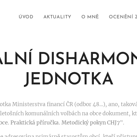
ÚVOD
AKTUALITY
O MNĚ
OCENĚNÍ 
LNÍ DISHARMO
JEDNOTKA
tka Ministerstva financí ČR (odbor 48...), ano, takov
o letošních komunálních volbách na obce dokument, kt
ce. Praktická příručka. Metodický pokyn CHJ7
".
 je adresována primárně starostům obcí, kteří přistup