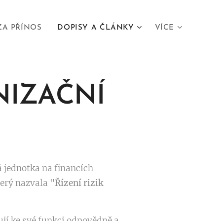
ZA PŘÍNOS
DOPISY A ČLÁNKY
VÍCE
NIZAČNÍ
á jednotka na financích
erý nazvala "
Řízení rizik
ují ke své funkci odpovědně a