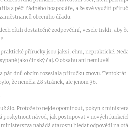
ařila s péčí řádného hospodáře, a že své využití příruč
a zaměstnanců obecního úřadu.
dech cítili dostatečně zodpovědní, vesele tiskli, aby čet
e.
praktické příručky jsou jaksi, ehm, nepraktické. Neda
sypané jako čínský čaj. O obsahu ani nemluvě!
a pár dnů obcím rozeslala příručku znovu. Tentokrát 
ylo, že neměla 48 stránek, ale jenom 36.
.
teď už šlo. Protože to nejde opominout, pokyn z minist
 poskytnout návod, jak postupovat v nových funkcích 
ministerstva nabádá starostu hledat odpovědi na otáz