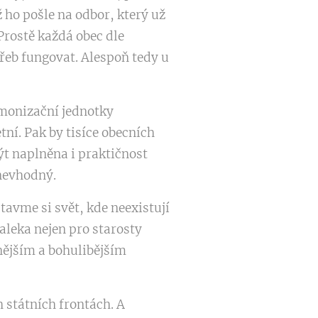
 ho pošle na odbor, který už
 Prostě každá obec dle
třeb fungovat. Alespoň tedy u
rmonizační jednotky
tní. Pak by tisíce obecních
ýt naplněna i praktičnost
 nevhodný.
avme si svět, kde neexistují
aleka nejen pro starosty
nějším a bohulibějším
h státních frontách. A