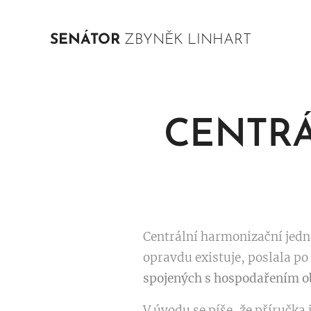
SENÁTOR
ZBYNĚK LINHART
CENTRÁ
Centrální harmonizační jedno
opravdu existuje, poslala p
spojených s hospodařením ob
V úvodu se píše, že příručka