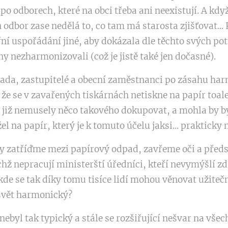
o odborech, které na obci třeba ani neexistují. A když
 odbor zase nedělá to, co tam má starosta zjišťovat...
řní uspořádání jiné, aby dokázala dle těchto svých po
hy nezharmonizovali (což je jistě také jen dočasné).
 rada, zastupitelé a obecní zaměstnanci po zásahu ha
 že se v zavařených tiskárnách netiskne na papír toale
 již nemusely něco takového dokupovat, a mohla by b
l na papír, který je k tomuto účelu jaksi... prakticky
y zatříďme mezi papírový odpad, zavřeme oči a předst
hž nepracují ministerští úředníci, kteří nevymýšlí zd
kde se tak díky tomu tisíce lidí mohou věnovat užiteč
svět harmonický?
ebyl tak typický a stále se rozšiřující nešvar na všec