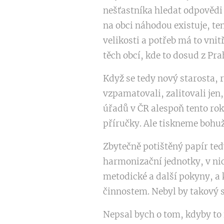
nešťastníka hledat odpovědi p
na obci náhodou existuje, ten
velikosti a potřeb má to vnit
těch obcí, kde to dosud z Pra
Když se tedy nový starosta,
vzpamatovali, zalitovali jen,
úřadů v ČR alespoň tento rok
příručky. Ale tiskneme bohuže
Zbytečně potištěný papír ted
harmonizační jednotky, v nic
metodické a další pokyny, a 
činnostem. Nebyl by takový 
Nepsal bych o tom, kdyby to n