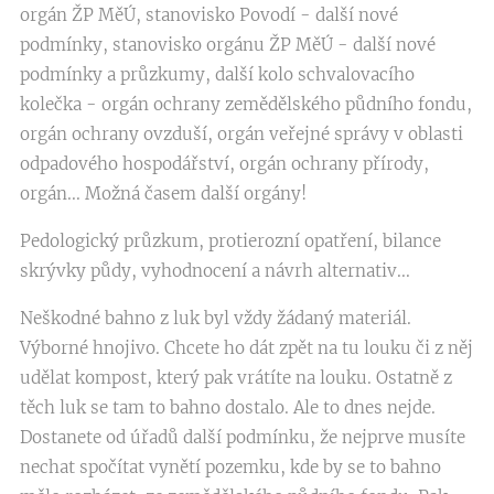
orgán ŽP MěÚ, stanovisko Povodí - další nové
podmínky, stanovisko orgánu ŽP MěÚ - další nové
podmínky a průzkumy, další kolo schvalovacího
kolečka - orgán ochrany zemědělského půdního fondu,
orgán ochrany ovzduší, orgán veřejné správy v oblasti
odpadového hospodářství, orgán ochrany přírody,
orgán... Možná časem další orgány!
Pedologický průzkum, protierozní opatření, bilance
skrývky půdy, vyhodnocení a návrh alternativ...
Neškodné bahno z luk byl vždy žádaný materiál.
Výborné hnojivo. Chcete ho dát zpět na tu louku či z něj
udělat kompost, který pak vrátíte na louku. Ostatně z
těch luk se tam to bahno dostalo. Ale to dnes nejde.
Dostanete od úřadů další podmínku, že nejprve musíte
nechat spočítat vynětí pozemku, kde by se to bahno