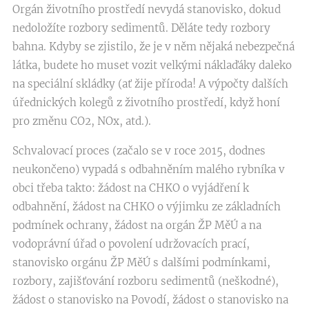
Orgán životního prostředí nevydá stanovisko, dokud
nedoložíte rozbory sedimentů. Děláte tedy rozbory
bahna. Kdyby se zjistilo, že je v něm nějaká nebezpečná
látka, budete ho muset vozit velkými náklaďáky daleko
na speciální skládky (ať žije příroda! A výpočty dalších
úřednických kolegů z životního prostředí, když honí
pro změnu CO2, NOx, atd.).
Schvalovací proces (začalo se v roce 2015, dodnes
neukončeno) vypadá s odbahněním malého rybníka v
obci třeba takto: žádost na CHKO o vyjádření k
odbahnění, žádost na CHKO o výjimku ze základních
podmínek ochrany, žádost na orgán ŽP MěÚ a na
vodoprávní úřad o povolení udržovacích prací,
stanovisko orgánu ŽP MěÚ s dalšími podmínkami,
rozbory, zajišťování rozboru sedimentů (neškodné),
žádost o stanovisko na Povodí, žádost o stanovisko na