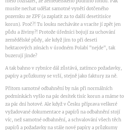
mělo rozházet, ze zemědělského půdního fondu. Pak
musíte nechat udělat samotné vynětí dotčeného
pozemku ze ZPF (a zaplatit za to další desetitisíce
korun). Proč?! Tu louku necháváte a vracíte jí zpět jen
půdu a živiny?! Protože úředníci bojují za uchování
zemědělské půdy, ale když jim to při deseti
hektarových zónách v úrodném Polabí "nejde", tak
buzerují jinde?
A tak bahno v rybníce dál zůstává, zatímco požadavky,
papíry a průzkumy se vrší, stejně jako faktury za ně.
Přitom samotné odbahnění by nás při normálních
podmínkách vyšlo na pár desítek tisíc korun a máme to
za pár dní hotové. Ale když v Česku příprava veškeré
vyžadované dokumentace a papírů na odbahnění stojí
víc, než samotné odbahnění, a schvalování všech těch
papírů a požadavky na stále nové papíry a průzkumy