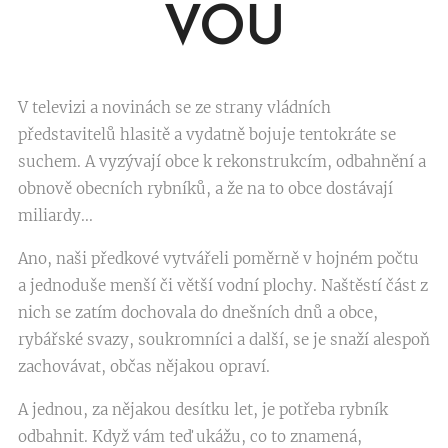
VOU
V televizi a novinách se ze strany vládních
představitelů hlasitě a vydatně bojuje tentokráte se
suchem. A vyzývají obce k rekonstrukcím, odbahnění a
obnově obecních rybníků, a že na to obce dostávají
miliardy...
Ano, naši předkové vytvářeli poměrně v hojném počtu
a jednoduše menší či větší vodní plochy. Naštěstí část z
nich se zatím dochovala do dnešních dnů a obce,
rybářské svazy, soukromníci a další, se je snaží alespoň
zachovávat, občas nějakou opraví.
A jednou, za nějakou desítku let, je potřeba rybník
odbahnit. Když vám teď ukážu, co to znamená,