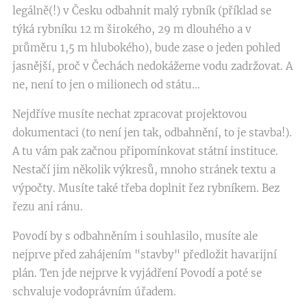
legálně(!) v Česku odbahnit malý rybník (příklad se
týká rybníku 12 m širokého, 29 m dlouhého a v
průměru 1,5 m hlubokého), bude zase o jeden pohled
jasnější, proč v Čechách nedokážeme vodu zadržovat. A
ne, není to jen o milionech od státu...
Nejdříve musíte nechat zpracovat projektovou
dokumentaci (to není jen tak, odbahnění, to je stavba!).
A tu vám pak začnou připomínkovat státní instituce.
Nestačí jim několik výkresů, mnoho stránek textu a
výpočty. Musíte také třeba doplnit řez rybníkem. Bez
řezu ani ránu.
Povodí by s odbahněním i souhlasilo, musíte ale
nejprve před zahájením "stavby" předložit havarijní
plán. Ten jde nejprve k vyjádření Povodí a poté se
schvaluje vodoprávním úřadem.