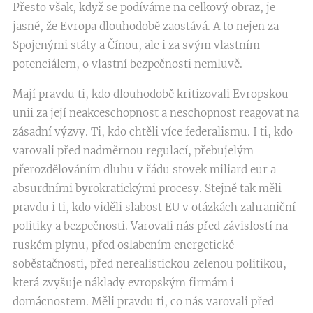
Přesto však, když se podíváme na celkový obraz, je
jasné, že Evropa dlouhodobě zaostává. A to nejen za
Spojenými státy a Čínou, ale i za svým vlastním
potenciálem, o vlastní bezpečnosti nemluvě.
Mají pravdu ti, kdo dlouhodobě kritizovali Evropskou
unii za její neakceschopnost a neschopnost reagovat na
zásadní výzvy. Ti, kdo chtěli více federalismu. I ti, kdo
varovali před nadměrnou regulací, přebujelým
přerozdělováním dluhu v řádu stovek miliard eur a
absurdními byrokratickými procesy. Stejně tak měli
pravdu i ti, kdo viděli slabost EU v otázkách zahraniční
politiky a bezpečnosti. Varovali nás před závislostí na
ruském plynu, před oslabením energetické
soběstačnosti, před nerealistickou zelenou politikou,
která zvyšuje náklady evropským firmám i
domácnostem. Měli pravdu ti, co nás varovali před