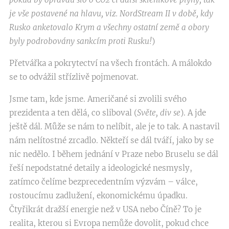
je vše postavené na hlavu, viz. NordStream II v době, kdy
Rusko anketovalo Krym a všechny ostatní země a obory
byly podrobovány sankcím proti Rusku!
)
Přetvářka a pokrytectví na všech frontách. A málokdo
se to odvážil střízlivě pojmenovat.
Jsme tam, kde jsme. Američané si zvolili svého
prezidenta a ten dělá, co sliboval (
Světe, div se
). A jde
ještě dál. Může se nám to nelíbit, ale je to tak. A nastavil
nám nelítostné zrcadlo. Někteří se dál tváří, jako by se
nic nedělo. I během jednání v Praze nebo Bruselu se dál
řeší nepodstatné detaily a ideologické nesmysly,
zatímco čelíme bezprecedentním výzvám – válce,
rostoucímu zadlužení, ekonomickému úpadku.
Čtyřikrát dražší energie než v USA nebo Číně? To je
realita, kterou si Evropa nemůže dovolit, pokud chce