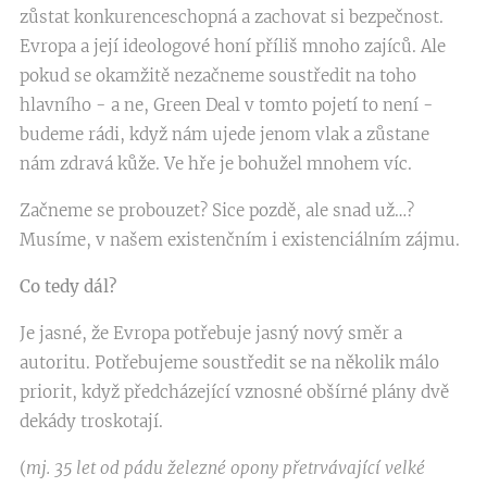
zůstat konkurenceschopná a zachovat si bezpečnost.
Evropa a její ideologové honí příliš mnoho zajíců. Ale
pokud se okamžitě nezačneme soustředit na toho
hlavního - a ne, Green Deal v tomto pojetí to není -
budeme rádi, když nám ujede jenom vlak a zůstane
nám zdravá kůže. Ve hře je bohužel mnohem víc.
Začneme se probouzet? Sice pozdě, ale snad už…?
Musíme, v našem existenčním i existenciálním zájmu.
Co tedy dál?
Je jasné, že Evropa potřebuje jasný nový směr a
autoritu. Potřebujeme soustředit se na několik málo
priorit, když předcházející vznosné obšírné plány dvě
dekády troskotají.
(
mj. 35 let od pádu železné opony přetrvávající velké