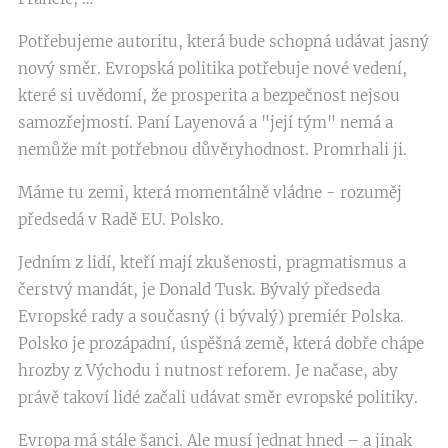
Potřebujeme autoritu, která bude schopná udávat jasný
nový směr. Evropská politika potřebuje nové vedení,
které si uvědomí, že prosperita a bezpečnost nejsou
samozřejmostí. Paní Layenová a "její tým" nemá a
nemůže mít potřebnou důvěryhodnost. Promrhali ji.
Máme tu zemi, která momentálně vládne - rozuměj
předsedá v Radě EU. Polsko.
Jedním z lidí, kteří mají zkušenosti, pragmatismus a
čerstvý mandát, je Donald Tusk. Bývalý předseda
Evropské rady a současný (i bývalý) premiér Polska.
Polsko je prozápadní, úspěšná země, která dobře chápe
hrozby z Východu i nutnost reforem. Je načase, aby
právě takoví lidé začali udávat směr evropské politiky.
Evropa má stále šanci. Ale musí jednat hned – a jinak