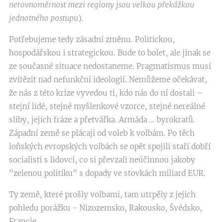
nerovnoměrnost mezi regiony jsou velkou překážkou
jednotného postupu
).
Potřebujeme tedy zásadní změnu. Politickou,
hospodářskou i strategickou. Bude to bolet, ale jinak se
ze současné situace nedostaneme. Pragmatismus musí
zvítězit nad nefunkční ideologií. Nemůžeme očekávat,
že nás z této krize vyvedou ti, kdo nás do ní dostali –
stejní lidé, stejné myšlenkové vzorce, stejné nereálné
sliby, jejich fráze a přetvářka. Armáda … byrokratů.
Západní země se plácají od voleb k volbám. Po těch
loňských evropských volbách se opět spojili staří dobří
socialisti s lidovci, co si převzali neúčinnou jakoby
"zelenou politiku" s dopady ve stovkách miliard EUR.
Ty země, které prošly volbami, tam utrpěly z jejich
pohledu porážku - Nizozemsko, Rakousko, Švédsko,
Francie, …