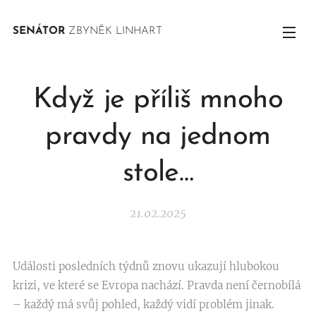
SENÁTOR
ZBYNĚK LINHART
Když je příliš mnoho
pravdy na jednom
stole…
21.02.2025
Události posledních týdnů znovu ukazují hlubokou
krizi, ve které se Evropa nachází. Pravda není černobílá
– každý má svůj pohled, každý vidí problém jinak.