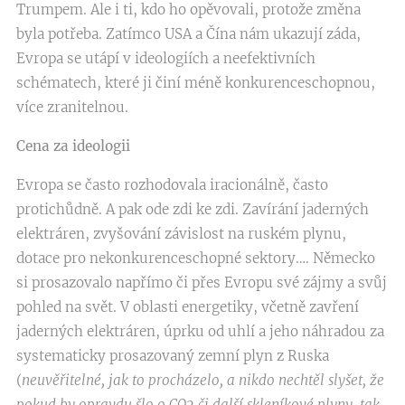
Trumpem. Ale i ti, kdo ho opěvovali, protože změna
byla potřeba. Zatímco USA a Čína nám ukazují záda,
Evropa se utápí v ideologiích a neefektivních
schématech, které ji činí méně konkurenceschopnou,
více zranitelnou.
Cena za ideologii
Evropa se často rozhodovala iracionálně, často
protichůdně. A pak ode zdi ke zdi. Zavírání jaderných
elektráren, zvyšování závislost na ruském plynu,
dotace pro nekonkurenceschopné sektory…. Německo
si prosazovalo napřímo či přes Evropu své zájmy a svůj
pohled na svět. V oblasti energetiky, včetně zavření
jaderných elektráren, úprku od uhlí a jeho náhradou za
systematicky prosazovaný zemní plyn z Ruska
(
neuvěřitelné, jak to procházelo, a nikdo nechtěl slyšet, že
pokud by opravdu šlo o CO2 či další skleníkové plyny, tak