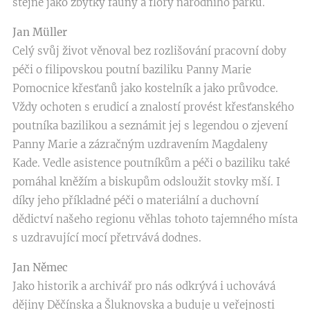
stejně jako zbytky fauny a flory národního parku.
Jan Müller
Celý svůj život věnoval bez rozlišování pracovní doby
péči o filipovskou poutní baziliku Panny Marie
Pomocnice křesťanů jako kostelník a jako průvodce.
Vždy ochoten s erudicí a znalostí provést křesťanského
poutníka bazilikou a seznámit jej s legendou o zjevení
Panny Marie a zázračným uzdravením Magdaleny
Kade. Vedle asistence poutníkům a péči o baziliku také
pomáhal kněžím a biskupům odsloužit stovky mší. I
díky jeho příkladné péči o materiální a duchovní
dědictví našeho regionu věhlas tohoto tajemného místa
s uzdravující mocí přetrvává dodnes.
Jan Němec
Jako historik a archivář pro nás odkrývá i uchovává
dějiny Děčínska a Šluknovska a buduje u veřejnosti