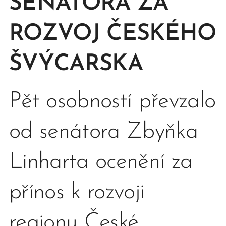
SENÁTORA ZA
ROZVOJ
ČESKÉHO
ŠVÝCARSKA
Pět osobností převzalo
od senátora Zbyňka
Linharta ocenění za
přínos k rozvoji
regionu České