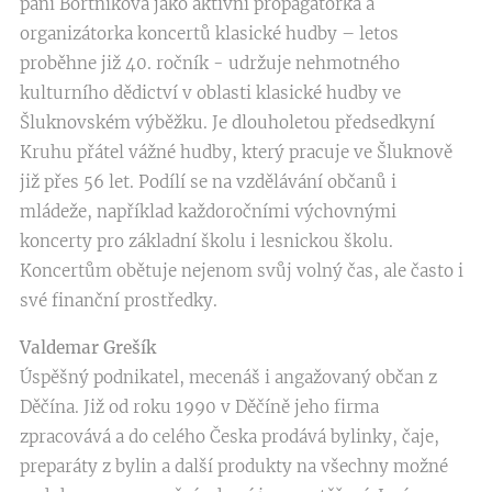
paní Bortníková jako aktivní propagátorka a
organizátorka koncertů klasické hudby – letos
proběhne již 40. ročník - udržuje nehmotného
kulturního dědictví v oblasti klasické hudby ve
Šluknovském výběžku. Je dlouholetou předsedkyní
Kruhu přátel vážné hudby, který pracuje ve Šluknově
již přes 56 let. Podílí se na vzdělávání občanů i
mládeže, například každoročními výchovnými
koncerty pro základní školu i lesnickou školu.
Koncertům obětuje nejenom svůj volný čas, ale často i
své finanční prostředky.
Valdemar Grešík
Úspěšný podnikatel, mecenáš i angažovaný občan z
Děčína. Již od roku 1990 v Děčíně jeho firma
zpracovává a do celého Česka prodává bylinky, čaje,
preparáty z bylin a další produkty na všechny možné