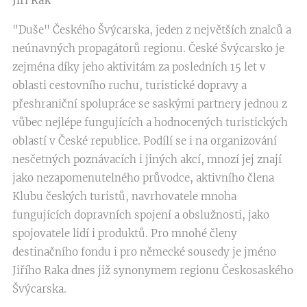
Jiří Rak
"Duše" Českého Švýcarska, jeden z největších znalců a
neúnavných propagátorů regionu. České Švýcarsko je
zejména díky jeho aktivitám za posledních 15 let v
oblasti cestovního ruchu, turistické dopravy a
přeshraniční spolupráce se saskými partnery jednou z
vůbec nejlépe fungujících a hodnocených turistických
oblastí v České republice. Podílí se i na organizování
nesčetných poznávacích i jiných akcí, mnozí jej znají
jako nezapomenutelného průvodce, aktivního člena
Klubu českých turistů, navrhovatele mnoha
fungujících dopravních spojení a obslužnosti, jako
spojovatele lidí i produktů. Pro mnohé členy
destinačního fondu i pro německé sousedy je jméno
Jiřího Raka dnes již synonymem regionu Českosaského
Švýcarska.