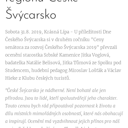
Švýcarsko
Sobota 31.8. 2019, Krásná Lípa - U příležitosti Dne
Českého Švýcarska si v druhém ročníku "Ceny
senátora za rozvoj Českého Švýcarska 2019" převzali
ocenění starostka Srbské Kamenice Jitka Voglová,
badatelka Natálie Belisová, Jitka Tůmová ze Spolku pod
Studencem, hudební pedagog Miroslav Lošťák a Václav
Hieke z Klubu českých turistů.
"České Švýcarsko je nádherné. Není bohaté ale jen
přírodou. Jsou to lidé, kteří spoluutvářejí jeho charakter.
Touto cenou bych rád připoutával pozornost k životu a
dílu místních mimořádných osobností, které nás obohacují
a inspirují. Ocenění má vyzdvihnout jejich přínos pro náš