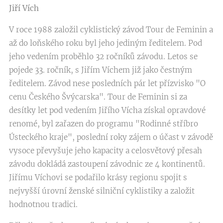
Jiří Vích
V roce 1988 založil cyklistický závod Tour de Feminin a
až do loňského roku byl jeho jediným ředitelem. Pod
jeho vedením proběhlo 32 ročníků závodu. Letos se
pojede 33. ročník, s Jiřím Víchem již jako čestným
ředitelem. Závod nese posledních pár let přízvisko "O
cenu Českého Švýcarska". Tour de Feminin si za
desítky let pod vedením Jiřího Vícha získal opravdové
renomé, byl zařazen do programu "Rodinné stříbro
Ústeckého kraje", poslední roky zájem o účast v závodě
vysoce převyšuje jeho kapacity a celosvětový přesah
závodu dokládá zastoupení závodnic ze 4 kontinentů.
Jiřímu Víchovi se podařilo krásy regionu spojit s
nejvyšší úrovní ženské silniční cyklistiky a založit
hodnotnou tradici.