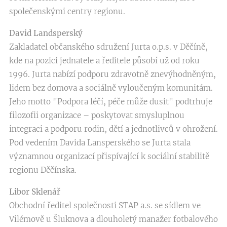
společenskými centry regionu.
David Landsperský
Zakladatel občanského sdružení Jurta o.p.s. v Děčíně,
kde na pozici jednatele a ředitele působí už od roku
1996. Jurta nabízí podporu zdravotně znevýhodněným,
lidem bez domova a sociálně vyloučeným komunitám.
Jeho motto "Podpora léčí, péče může dusit" podtrhuje
filozofii organizace – poskytovat smysluplnou
integraci a podporu rodin, dětí a jednotlivců v ohrožení.
Pod vedením Davida Lansperského se Jurta stala
významnou organizací přispívající k sociální stabilitě
regionu Děčínska.
Libor Sklenář
Obchodní ředitel společnosti STAP a.s. se sídlem ve
Vilémově u Šluknova a dlouholetý manažer fotbalového