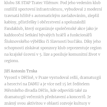
klubu SK STAP Tratec Vilémov. Pod jeho vedením klub
rozšířil sportovní infrastrukturu, vybudoval 2 moderní
travnatá hřiště s automatickým zavlažováním, zlepšil
kabiny, přístřešky i občerstvení a spoluzaložil
Fandaklub, který organizuje společenské akce jako je
každoroční Setkání bývalých hráčů a funkcionářů
Šluknovského výběžku či Slavnosti burčáku. Díky jeho
schopnosti získávat sponzory klub reprezentuje region
na krajské úrovni v 5. lize a posiluje komunitní život v
regionu.
Jiří Antonín Trnka
Vyrostl v Děčíně, v Praze vystudoval režii, dramaturgii
a herectví na DAMU a je více než 15 let ředitelem
Městského divadla Děčín, kde odpovídá také za
dramaturgii večerních představení a koncertů. Je
známý svou aktivitou v oblasti rozvoje kultury v