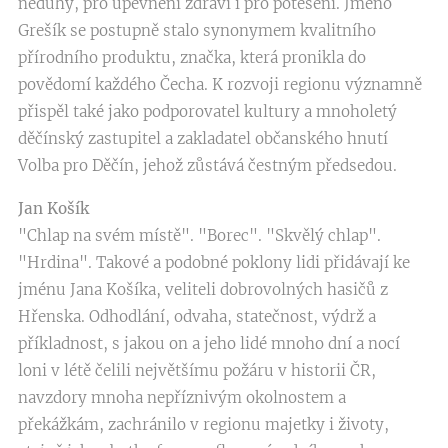
neduhy, pro upevnění zdraví i pro potěšení. Jméno
Grešík se postupně stalo synonymem kvalitního
přírodního produktu, značka, která pronikla do
povědomí každého Čecha. K rozvoji regionu významně
přispěl také jako podporovatel kultury a mnoholetý
děčínský zastupitel a zakladatel občanského hnutí
Volba pro Děčín, jehož zůstává čestným předsedou.
Jan Košík
"Chlap na svém místě". "Borec". "Skvělý chlap".
"Hrdina". Takové a podobné poklony lidi přidávají ke
jménu Jana Košíka, veliteli dobrovolných hasičů z
Hřenska. Odhodlání, odvaha, statečnost, výdrž a
příkladnost, s jakou on a jeho lidé mnoho dní a nocí
loni v létě čelili největšímu požáru v historii ČR,
navzdory mnoha nepříznivým okolnostem a
překážkám, zachránilo v regionu majetky i životy,