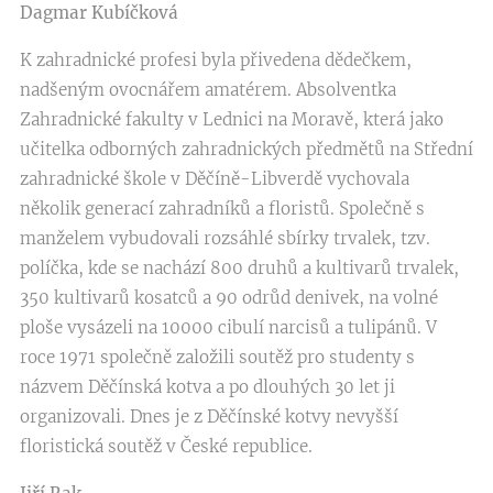
Dagmar Kubíčková
K zahradnické profesi byla přivedena dědečkem,
nadšeným ovocnářem amatérem. Absolventka
Zahradnické fakulty v Lednici na Moravě, která jako
učitelka odborných zahradnických předmětů na Střední
zahradnické škole v Děčíně-Libverdě vychovala
několik generací zahradníků a floristů. Společně s
manželem vybudovali rozsáhlé sbírky trvalek, tzv.
políčka, kde se nachází 800 druhů a kultivarů trvalek,
350 kultivarů kosatců a 90 odrůd denivek, na volné
ploše vysázeli na 10000 cibulí narcisů a tulipánů. V
roce 1971 společně založili soutěž pro studenty s
názvem Děčínská kotva a po dlouhých 30 let ji
organizovali. Dnes je z Děčínské kotvy nevyšší
floristická soutěž v České republice.