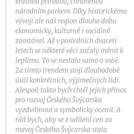
krásnou přírodou, chráněnou
národním parkem. Díky historickému
vývoji ale náš region dlouho dobu
ekonomicky, kulturně i sociálně
zaostával. Až v posledních dvaceti
letech se některé věci začaly měnit k
lepšímu. To se nestalo samo o sobě.
Za tímto trendem stojí dlouhodobé
úsilí konkrétních, výjimečných lidí.
Alespoň takto bych chtěl jejich přínos
pro rozvoj Českého Švýcarska
vyzdvihnout a symbolicky ocenit. A
rád bych, aby se z udílení cen za
rozvoj Českého Švýcarska stala