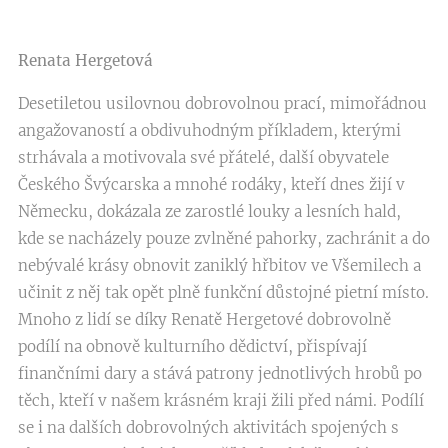
Renata Hergetová
Desetiletou usilovnou dobrovolnou prací, mimořádnou
angažovaností a obdivuhodným příkladem, kterými
strhávala a motivovala své přátelé, další obyvatele
Českého Švýcarska a mnohé rodáky, kteří dnes žijí v
Německu, dokázala ze zarostlé louky a lesních hald,
kde se nacházely pouze zvlněné pahorky, zachránit a do
nebývalé krásy obnovit zaniklý hřbitov ve Všemilech a
učinit z něj tak opět plně funkční důstojné pietní místo.
Mnoho z lidí se díky Renatě Hergetové dobrovolně
podílí na obnově kulturního dědictví, přispívají
finančními dary a stává patrony jednotlivých hrobů po
těch, kteří v našem krásném kraji žili před námi. Podílí
se i na dalších dobrovolných aktivitách spojených s