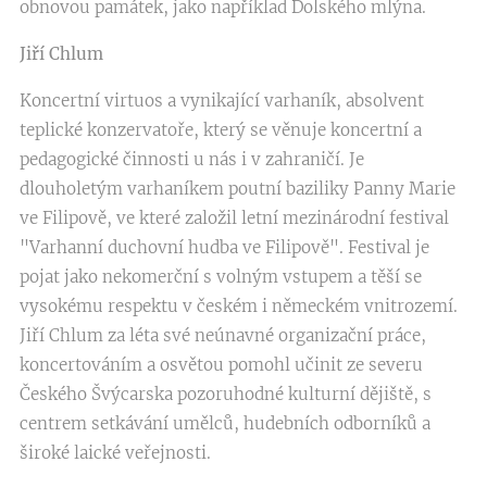
obnovou památek, jako například Dolského mlýna.
Jiří Chlum
Koncertní virtuos a vynikající varhaník, absolvent
teplické konzervatoře, který se věnuje koncertní a
pedagogické činnosti u nás i v zahraničí. Je
dlouholetým varhaníkem poutní baziliky Panny Marie
ve Filipově, ve které založil letní mezinárodní festival
"Varhanní duchovní hudba ve Filipově". Festival je
pojat jako nekomerční s volným vstupem a těší se
vysokému respektu v českém i německém vnitrozemí.
Jiří Chlum za léta své neúnavné organizační práce,
koncertováním a osvětou pomohl učinit ze severu
Českého Švýcarska pozoruhodné kulturní dějiště, s
centrem setkávání umělců, hudebních odborníků a
široké laické veřejnosti.